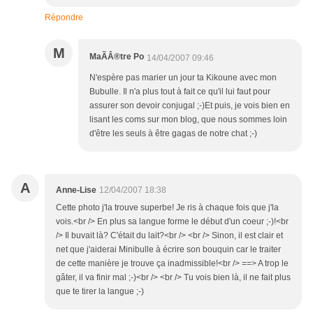
Répondre
M
MaÃÂ®tre Po
14/04/2007 09:46
N'espère pas marier un jour ta Kikoune avec mon
Bubulle. Il n'a plus tout à fait ce qu'il lui faut pour
assurer son devoir conjugal ;-)Et puis, je vois bien en
lisant les coms sur mon blog, que nous sommes loin
d'être les seuls à être gagas de notre chat ;-)
A
Anne-Lise
12/04/2007 18:38
Cette photo j'la trouve superbe! Je ris à chaque fois que j'la
vois.<br /> En plus sa langue forme le début d'un coeur ;-)!<br
/> Il buvait là? C'était du lait?<br /> <br /> Sinon, il est clair et
net que j'aiderai Minibulle à écrire son bouquin car le traiter
de cette manière je trouve ça inadmissible!<br /> ==> A trop le
gâter, il va finir mal ;-)<br /> <br /> Tu vois bien là, il ne fait plus
que te tirer la langue ;-)