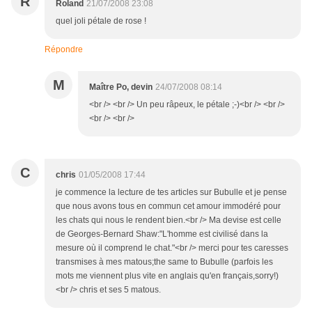
R
Roland
21/07/2008 23:08
quel joli pétale de rose !
Répondre
M
Maître Po, devin
24/07/2008 08:14
<br /> <br /> Un peu râpeux, le pétale ;-)<br /> <br />
<br /> <br />
C
chris
01/05/2008 17:44
je commence la lecture de tes articles sur Bubulle et je pense
que nous avons tous en commun cet amour immodéré pour
les chats qui nous le rendent bien.<br /> Ma devise est celle
de Georges-Bernard Shaw:"L'homme est civilisé dans la
mesure où il comprend le chat."<br /> merci pour tes caresses
transmises à mes matous;the same to Bubulle (parfois les
mots me viennent plus vite en anglais qu'en français,sorry!)
<br /> chris et ses 5 matous.