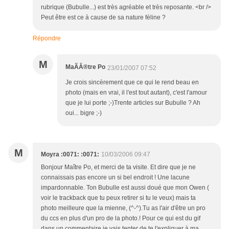
rubrique (Bubulle...) est très agréable et très reposante. <br />
Peut être est ce à cause de sa nature féline ?
Répondre
M
MaÃÂ®tre Po
23/01/2007 07:52
Je crois sincèrement que ce qui le rend beau en
photo (mais en vrai, il l'est tout autant), c'est l'amour
que je lui porte ;-)Trente articles sur Bubulle ? Ah
oui... bigre ;-)
M
Moyra :0071: :0071:
10/03/2006 09:47
Bonjour Maître Po, et merci de ta visite. Et dire que je ne
connaissais pas encore un si bel endroit ! Une lacune
impardonnable. Ton Bubulle est aussi doué que mon Owen (
voir le trackback que tu peux retirer si tu le veux) mais ta
photo meilleure que la mienne, (^-^).Tu as l'air d'être un pro
du ccs en plus d'un pro de la photo.! Pour ce qui est du gif
dans un commentaire je vais tenter de te l'expliquer à ma