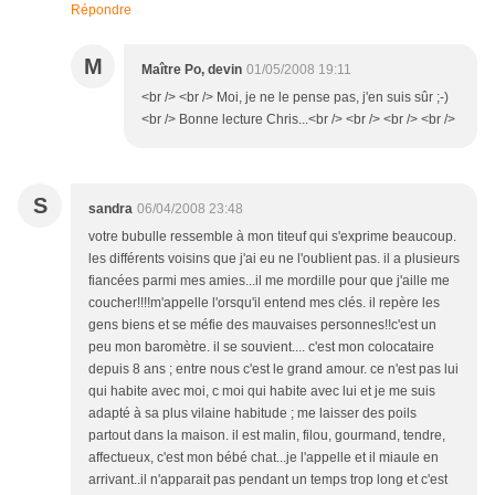
Répondre
M
Maître Po, devin
01/05/2008 19:11
<br /> <br /> Moi, je ne le pense pas, j'en suis sûr ;-)
<br /> Bonne lecture Chris...<br /> <br /> <br /> <br />
S
sandra
06/04/2008 23:48
votre bubulle ressemble à mon titeuf qui s'exprime beaucoup.
les différents voisins que j'ai eu ne l'oublient pas. il a plusieurs
fiancées parmi mes amies...il me mordille pour que j'aille me
coucher!!!!m'appelle l'orsqu'il entend mes clés. il repère les
gens biens et se méfie des mauvaises personnes!!c'est un
peu mon baromètre. il se souvient.... c'est mon colocataire
depuis 8 ans ; entre nous c'est le grand amour. ce n'est pas lui
qui habite avec moi, c moi qui habite avec lui et je me suis
adapté à sa plus vilaine habitude ; me laisser des poils
partout dans la maison. il est malin, filou, gourmand, tendre,
affectueux, c'est mon bébé chat...je l'appelle et il miaule en
arrivant..il n'apparait pas pendant un temps trop long et c'est