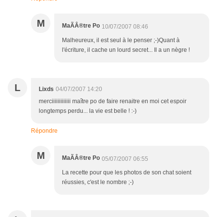
M
MaÃÂ®tre Po
10/07/2007 08:46
Malheureux, il est seul à le penser ;-)Quant à
l'écriture, il cache un lourd secret... Il a un nègre !
L
Lixds
04/07/2007 14:20
merciiiiiiiiiiiii maître po de faire renaitre en moi cet espoir
longtemps perdu... la vie est belle ! :-)
Répondre
M
MaÃÂ®tre Po
05/07/2007 06:55
La recette pour que les photos de son chat soient
réussies, c'est le nombre ;-)