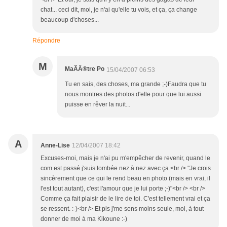
chat... ceci dit, moi, je n'ai qu'elle tu vois, et ça, ça change
beaucoup d'choses...
Répondre
M
MaÃÂ®tre Po
15/04/2007 06:53
Tu en sais, des choses, ma grande ;-)Faudra que tu
nous montres des photos d'elle pour que lui aussi
puisse en rêver la nuit...
A
Anne-Lise
12/04/2007 18:42
Excuses-moi, mais je n'ai pu m'empêcher de revenir, quand le
com est passé j'suis tombée nez à nez avec ça.<br /> "Je crois
sincèrement que ce qui le rend beau en photo (mais en vrai, il
l'est tout autant), c'est l'amour que je lui porte ;-)"<br /> <br />
Comme ça fait plaisir de le lire de toi. C'est tellement vrai et ça
se ressent. :-)<br /> Et pis j'me sens moins seule, moi, à tout
donner de moi à ma Kikoune :-)