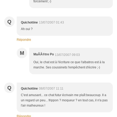
forcément ;-)
Q
Quichottine
13/07/2007 01:43
Ah oui ?
Répondre
M
MaÃÂ®tre Po
13/07/2007 09:03
Oui, le chat est à l'écriture ce que l'albatros est à la
marche. Ses coussinets l'empêchent d'écrire ;-)
Q
Quichottine
08/07/2007 11:11
C'est amusant... ce chat futur écrivain me plaît beaucoup. Il a
un regard un peu... frippon ? moqueur ? en tout cas, il n'a pas
l'air malheureux !
Répondre