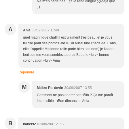
Ne m'en parle pas... ça le rend dingue ;-)(déjà que...
;-)
A
Ania
30/09/2007 11:49
quel magnifique chat!! il est vraiment trés beau, et je vous
félicite pour ses photos.<br /> j'ai aussi une chatte de 11ans,
elle s'appelle Minionne (elle porte bien son nom) je l'adore
tout comme vous semblez adorez Bubulle.<br /> bonne
continuation <br /> Ania
Répondre
M
Maître Po, devin
30/09/2007 13:55
Comment ne pas adorer son félin ? Ça me paraît
impossible ;-)Bon dimanche, Ania...
B
babel92
02/08/2007 21:17