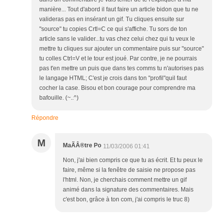
manière... Tout d'abord il faut faire un article bidon que tu ne
valideras pas en insérant un gif. Tu cliques ensuite sur
"source" tu copies Crtl=C ce qui s'affiche. Tu sors de ton
article sans le valider...tu vas chez celui chez qui tu veux le
mettre tu cliques sur ajouter un commentaire puis sur "source"
tu colles Ctrl=V et le tour est joué. Par contre, je ne pourrais
pas t'en mettre un puis que dans tes comms tu n'autorises pas
le langage HTML; C'est je crois dans ton "profil"quil faut
cocher la case. Bisou et bon courage pour comprendre ma
bafouille. (~..^)
Répondre
M
MaÃÂ®tre Po
11/03/2006 01:41
Non, j'ai bien compris ce que tu as écrit. Et tu peux le
faire, même si la fenêtre de saisie ne propose pas
l'html. Non, je cherchais comment mettre un gif
animé dans la signature des commentaires. Mais
c'est bon, grâce à ton com, j'ai compris le truc 8)