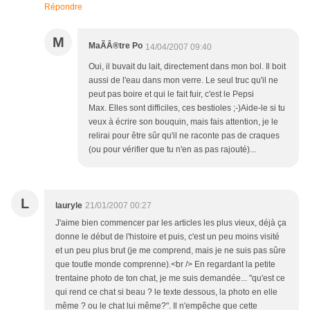
Répondre
M
MaÃÂ®tre Po
14/04/2007 09:40
Oui, il buvait du lait, directement dans mon bol. Il boit
aussi de l'eau dans mon verre. Le seul truc qu'il ne
peut pas boire et qui le fait fuir, c'est le Pepsi
Max. Elles sont difficiles, ces bestioles ;-)Aide-le si tu
veux à écrire son bouquin, mais fais attention, je le
relirai pour être sûr qu'il ne raconte pas de craques
(ou pour vérifier que tu n'en as pas rajouté)...
L
lauryle
21/01/2007 00:27
J'aime bien commencer par les articles les plus vieux, déjà ça
donne le début de l'histoire et puis, c'est un peu moins visité
et un peu plus brut (je me comprend, mais je ne suis pas sûre
que toutle monde comprenne).<br /> En regardant la petite
trentaine photo de ton chat, je me suis demandée... "qu'est ce
qui rend ce chat si beau ? le texte dessous, la photo en elle
même ? ou le chat lui même?". Il n'empêche que cette