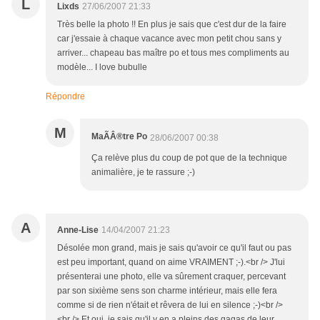
L
Lixds
27/06/2007 21:33
Très belle la photo !! En plus je sais que c'est dur de la faire
car j'essaie à chaque vacance avec mon petit chou sans y
arriver... chapeau bas maître po et tous mes compliments au
modèle... I love bubulle
Répondre
M
MaÃÂ®tre Po
28/06/2007 00:38
Ça relève plus du coup de pot que de la technique
animalière, je te rassure ;-)
A
Anne-Lise
14/04/2007 21:23
Désolée mon grand, mais je sais qu'avoir ce qu'il faut ou pas
est peu important, quand on aime VRAIMENT ;-).<br /> J'lui
présenterai une photo, elle va sûrement craquer, percevant
par son sixième sens son charme intérieur, mais elle fera
comme si de rien n'était et rêvera de lui en silence ;-)<br />
<br /> Et oui, je sais qu'il y en a pleins des gagas de leur