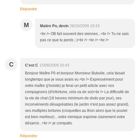
Répondre
M
Maitre Po, devin
28/10/2009 19:43
<br /> OB fait souvent des siennes...<br /> Tu ne sais
pas ce que tu perds ;-)<br /> <br /> <br />
C
C'est C
15/08/2009 20:43
Bonjour Maître Pô et bonjour Monsieur Bubulle, cela faisait
longtemps que je vous avais vu.<br /> Expressément pour
votre maître (j'insiste) je ferai un petit article avec vos
compagnons (d'infortune, cela va de soi)<br /> La difficulté de
la vie de chat (18 heures minimum de dodo par jour), ses
inconvénients désagréables (le jardin n'est pas assez grand),
ses multiples tortures (croquettes au thon alors que le poulet
est bien meilleur)... votre mimique exprime clairement votre
désarroi...<br /> je compatis.
Répondre