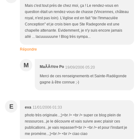
Mais c'est tout près de chez moi, ça ! Le rendez-vous en
question était un rendez-vous de chasse (Vincennes, château
royal, n'est pas loin). L'église est en fait "de l'Immaculée
Conception" et je crois bien que Ste Radegonde est une
chapelle attenante. Evidemment, je n'y suis encore jamais
allé ... lacuuuuuune ! Blog très sympa...
Répondre
M
MaÃÂ®tre Po
19/09/2006 05:20
Merci de ces renseignements et Sainte-Radégonde
gagne à être connue ;-)
E
eva
11/01/2006 01:33
photo très originale...;)<br /> <br /> super ce blog plein de
ressources...je le découvre et vais suivre avec plaisir ces
publications...je vais repasser!!<br /> <br /> et pour l'instant je
me promène...;)<br /> <br /> ciao ciao