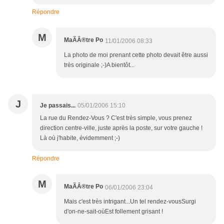
Répondre
M
MaÃÂ®tre Po
11/01/2006 08:33
La photo de moi prenant cette photo devait être aussi
très originale ;-)A bientôt...
J
Je passais...
05/01/2006 15:10
La rue du Rendez-Vous ? C'est très simple, vous prenez
direction centre-ville, juste après la poste, sur votre gauche !
Là où j'habite, évidemment ;-)
Répondre
M
MaÃÂ®tre Po
06/01/2006 23:04
Mais c'est très intrigant...Un tel rendez-vousSurgi
d'on-ne-sait-oùEst follement grisant !