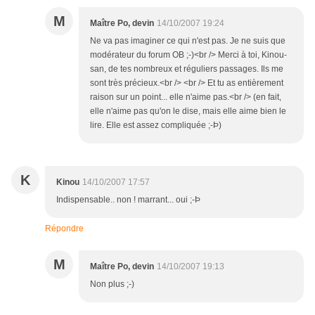
M
Maître Po, devin
14/10/2007 19:24
Ne va pas imaginer ce qui n'est pas. Je ne suis que
modérateur du forum OB ;-)<br /> Merci à toi, Kinou-
san, de tes nombreux et réguliers passages. Ils me
sont très précieux.<br /> <br /> Et tu as entièrement
raison sur un point... elle n'aime pas.<br /> (en fait,
elle n'aime pas qu'on le dise, mais elle aime bien le
lire. Elle est assez compliquée ;-Þ)
K
Kinou
14/10/2007 17:57
Indispensable.. non ! marrant... oui ;-Þ
Répondre
M
Maître Po, devin
14/10/2007 19:13
Non plus ;-)