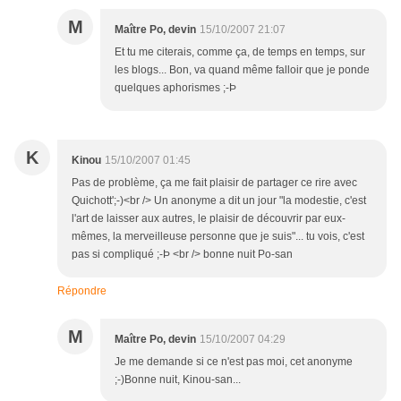
M
Maître Po, devin
15/10/2007 21:07
Et tu me citerais, comme ça, de temps en temps, sur
les blogs... Bon, va quand même falloir que je ponde
quelques aphorismes ;-Þ
K
Kinou
15/10/2007 01:45
Pas de problème, ça me fait plaisir de partager ce rire avec
Quichott';-)<br /> Un anonyme a dit un jour "la modestie, c'est
l'art de laisser aux autres, le plaisir de découvrir par eux-
mêmes, la merveilleuse personne que je suis"... tu vois, c'est
pas si compliqué ;-Þ <br /> bonne nuit Po-san
Répondre
M
Maître Po, devin
15/10/2007 04:29
Je me demande si ce n'est pas moi, cet anonyme
;-)Bonne nuit, Kinou-san...