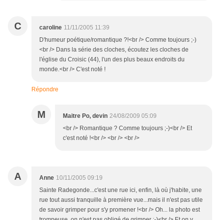
C
caroline
11/11/2005 11:39
D'humeur poétique/romantique ?!<br /> Comme toujours ;-)
<br /> Dans la série des cloches, écoutez les cloches de
l'église du Croisic (44), l'un des plus beaux endroits du
monde.<br /> C'est noté !
Répondre
M
Maitre Po, devin
24/08/2009 05:09
<br /> Romantique ? Comme toujours ;-)<br /> Et
c'est noté !<br /> <br /> <br />
A
Anne
10/11/2005 09:19
Sainte Radegonde...c'est une rue ici, enfin, là où j'habite, une
rue tout aussi tranquille à première vue...mais il n'est pas utile
de savoir grimper pour s'y promener !<br /> Oh... la photo est
trompeuse, on n'est pas obligé de grimper ;-)<br /> Et on y