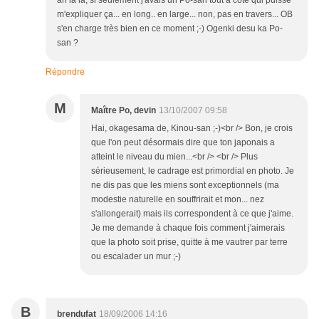
ah la la, si seulement j'avais un Po-san tout à côté qui puisse
m'expliquer ça... en long.. en large... non, pas en travers... OB
s'en charge très bien en ce moment ;-) Ogenki desu ka Po-
san ?
Répondre
M
Maître Po, devin
13/10/2007 09:58
Hai, okagesama de, Kinou-san ;-)<br /> Bon, je crois
que l'on peut désormais dire que ton japonais a
atteint le niveau du mien...<br /> <br /> Plus
sérieusement, le cadrage est primordial en photo. Je
ne dis pas que les miens sont exceptionnels (ma
modestie naturelle en souffrirait et mon... nez
s'allongerait) mais ils correspondent à ce que j'aime.
Je me demande à chaque fois comment j'aimerais
que la photo soit prise, quitte à me vautrer par terre
ou escalader un mur ;-)
B
brendufat
18/09/2006 14:16