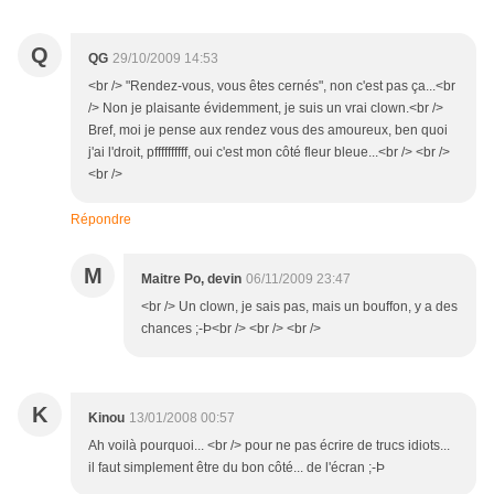
Q
QG
29/10/2009 14:53
<br /> "Rendez-vous, vous êtes cernés", non c'est pas ça...<br
/> Non je plaisante évidemment, je suis un vrai clown.<br />
Bref, moi je pense aux rendez vous des amoureux, ben quoi
j'ai l'droit, pffffffffff, oui c'est mon côté fleur bleue...<br /> <br />
<br />
Répondre
M
Maitre Po, devin
06/11/2009 23:47
<br /> Un clown, je sais pas, mais un bouffon, y a des
chances ;-Þ<br /> <br /> <br />
K
Kinou
13/01/2008 00:57
Ah voilà pourquoi... <br /> pour ne pas écrire de trucs idiots...
il faut simplement être du bon côté... de l'écran ;-Þ