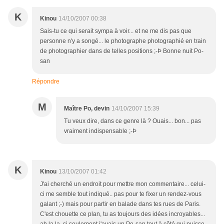
K
Kinou
14/10/2007 00:38
Sais-tu ce qui serait sympa à voir... et ne me dis pas que
personne n'y a songé... le photographe photographié en train
de photographier dans de telles positions ;-Þ Bonne nuit Po-
san
Répondre
M
Maître Po, devin
14/10/2007 15:39
Tu veux dire, dans ce genre là ? Ouais... bon... pas
vraiment indispensable ;-Þ
K
Kinou
13/10/2007 01:42
J'ai cherché un endroit pour mettre mon commentaire... celui-
ci me semble tout indiqué.. pas pour te fixer un rendez-vous
galant ;-) mais pour partir en balade dans tes rues de Paris.
C'est chouette ce plan, tu as toujours des idées incroyables...