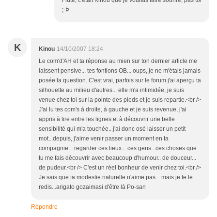
Flûte, c'était Kinou que je voulais faire sourire, pas toi
;-Þ
K
Kinou
14/10/2007 18:24
Le com'd'AH et ta réponse au mien sur ton dernier article me
laissent pensive... tes fontions OB... oups, je ne m'étais jamais
posée la question. C'est vrai, parfois sur le forum j'ai aperçu ta
silhouette au milieu d'autres... elle m'a intimidée, je suis
venue chez toi sur la pointe des pieds et je suis repartie.<br />
J'ai lu tes com's à droite, à gauche et je suis revenue, j'ai
appris à lire entre les lignes et à découvrir une belle
sensibilité qui m'a touchée.. j'ai donc osé laisser un petit
mot...depuis, j'aime venir passer un moment en ta
compagnie... regarder ces lieux... ces gens...ces choses que
tu me fais découvrir avec beaucoup d'humour.. de douceur...
de pudeur.<br /> C'est un réel bonheur de venir chez toi.<br />
Je sais que ta modestie naturelle n'aime pas... mais je te le
redis...arigato gozaimasi d'être là Po-san
Répondre