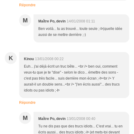
Répondre
M
Maître Po, devin
14/01/2008 01:11
Ben voilà... tu as trouvé... toute seule ;-Þ(quelle idée
aussi de se mettre derrière ;-)
K
Kinou
13/01/2008 00:22
Euh... j'ai déjà écrit un truc bête... <br /> ben oui, comment
veux-tu que je te "dise" - selon le dico... émettre des sons -
c'est pas très facile... suis derrière mon écran ;-Þ<br /> Y
aurait-il un double sens...<br /> "j'en écris aussi"... des trucs
idiots ou pas idiots ;-Þ
Répondre
M
Maître Po, devin
13/01/2008 00:40
Tu ne dis pas que des trucs idiots... C'est vrai... tu en
écris aussi... des trucs idiots ;-Þ (et mets-toi devant