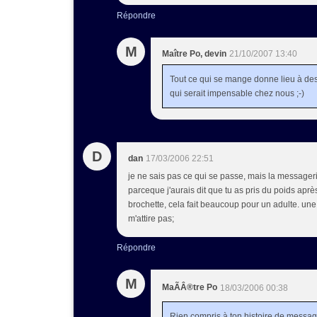
Répondre
M
Maître Po, devin
21/10/2007 13:40
Tout ce qui se mange donne lieu à des
qui serait impensable chez nous ;-)
D
dan
17/03/2006 22:51
je ne sais pas ce qui se passe, mais la messageris
parceque j'aurais dit que tu as pris du poids aprè
brochette, cela fait beaucoup pour un adulte. un
m'attire pas;
Répondre
M
MaÃÂ®tre Po
18/03/2006 00:38
Rien compris à ton histoire de message