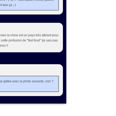
t que ça ;-)
mais la chine est un pays très attirant pour
t cette profusion de "fast food" (je sais pas
ires !!
t'ai gâtée avec la photo suivante, non ?