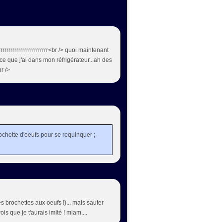
rrrrrrrrrrrrrrrrrrrrrrrrrrrr<br /> quoi maintenant
 ce que j'ai dans mon réfrigérateur...ah des
br />
ochette d'oeufs pour se requinquer ;-
 brochettes aux oeufs !)... mais sauter
ois que je t'aurais imité ! miam....