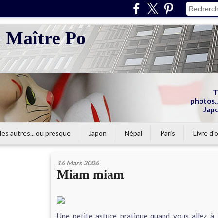
e Maître Po
T
photos...
Japo
les autres... ou presque
Japon
Népal
Paris
Livre d'o
16 Mars 2006
Miam miam
Une petite astuce pratique quand vous allez à 