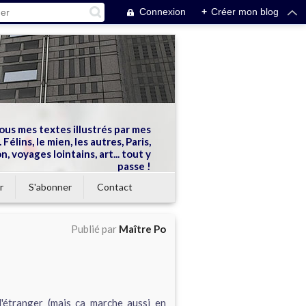
Connexion
+
Créer mon blog
ous mes textes illustrés par mes
 Félins, le mien, les autres, Paris,
n, voyages lointains, art... tout y
passe !
r
S'abonner
Contact
Publié par
Maître Po
l'étranger (mais ça marche aussi en