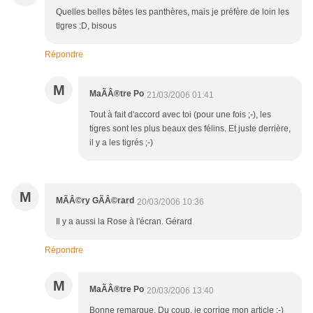
Quelles belles bêtes les panthères, mais je préfère de loin les
tigres :D, bisous
Répondre
M
MaÃÂ®tre Po
21/03/2006 01:41
Tout à fait d'accord avec toi (pour une fois ;-), les
tigres sont les plus beaux des félins. Et juste derrière,
il y a les tigrés ;-)
M
MÃÂ©ry GÃÂ©rard
20/03/2006 10:36
Il y a aussi la Rose à l'écran. Gérard
Répondre
M
MaÃÂ®tre Po
20/03/2006 13:40
Bonne remarque. Du coup, je corrige mon article ;-)