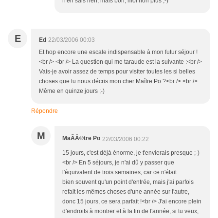
n'en sais rien, mais bon, moi non plus ;-)
E
Ed
22/03/2006 00:03
Et hop encore une escale indispensable à mon futur séjour !
<br /> <br /> La question qui me taraude est la suivante :<br />
Vais-je avoir assez de temps pour visiter toutes les si belles
choses que tu nous décris mon cher Maître Po ?<br /> <br />
Même en quinze jours ;-)
Répondre
M
MaÃÂ®tre Po
22/03/2006 00:22
15 jours, c'est déjà énorme, je t'envierais presque ;-)
<br /> En 5 séjours, je n'ai dû y passer que
l'équivalent de trois semaines, car ce n'était
bien souvent qu'un point d'entrée, mais j'ai parfois
refait les mêmes choses d'une année sur l'autre,
donc 15 jours, ce sera parfait !<br /> J'ai encore plein
d'endroits à montrer et à la fin de l'année, si tu veux,