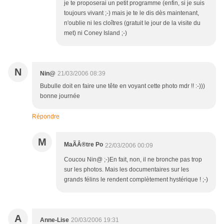
je te proposerai un petit programme (enfin, si je suis
toujours vivant ;-) mais je te le dis dès maintenant,
n'oublie ni les cloîtres (gratuit le jour de la visite du
met) ni Coney Island ;-)
N
Nin@
21/03/2006 08:39
Bubulle doit en faire une tête en voyant cette photo mdr !! :-)))
bonne journée
Répondre
M
MaÃÂ®tre Po
22/03/2006 00:09
Coucou Nin@ ;-)En fait, non, il ne bronche pas trop
sur les photos. Mais les documentaires sur les
grands félins le rendent complètement hystérique ! ;-)
A
Anne-Lise
20/03/2006 19:31