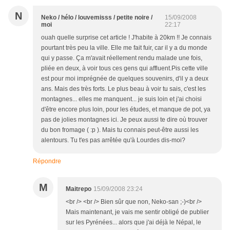
N
Neko / hélo / louvemisss / petite noire /
15/09/2008
moi
22:17
ouah quelle surprise cet article ! J'habite à 20km !! Je connais
pourtant très peu la ville. Elle me fait fuir, car il y a du monde
qui y passe. Ça m'avait réellement rendu malade une fois,
pliée en deux, à voir tous ces gens qui affluent.Pis cette ville
est pour moi imprégnée de quelques souvenirs, d'il y a deux
ans. Mais des très forts. Le plus beau à voir tu sais, c'est les
montagnes... elles me manquent... je suis loin et j'ai choisi
d'être encore plus loin, pour les études, et manque de pot, ya
pas de jolies montagnes ici. Je peux aussi te dire où trouver
du bon fromage ( :p ). Mais tu connais peut-être aussi les
alentours. Tu t'es pas arrêtée qu'à Lourdes dis-moi?
Répondre
M
Maitrepo
15/09/2008 23:24
<br /> <br /> Bien sûr que non, Neko-san ;-)<br />
Mais maintenant, je vais me sentir obligé de publier
sur les Pyrénées... alors que j'ai déjà le Népal, le