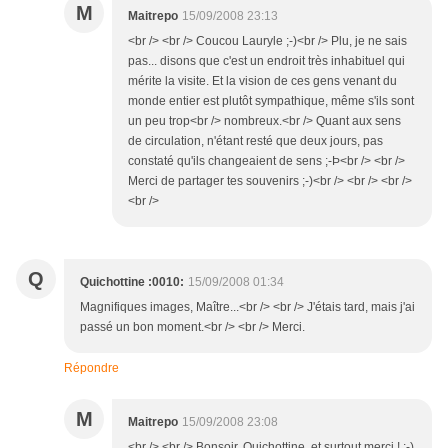
M
Maitrepo
15/09/2008 23:13
<br /> <br /> Coucou Lauryle ;-)<br /> Plu, je ne sais
pas... disons que c'est un endroit très inhabituel qui
mérite la visite. Et la vision de ces gens venant du
monde entier est plutôt sympathique, même s'ils sont
un peu trop<br /> nombreux.<br /> Quant aux sens
de circulation, n'étant resté que deux jours, pas
constaté qu'ils changeaient de sens ;-Þ<br /> <br />
Merci de partager tes souvenirs ;-)<br /> <br /> <br />
<br />
Q
Quichottine :0010:
15/09/2008 01:34
Magnifiques images, Maître...<br /> <br /> J'étais tard, mais j'ai
passé un bon moment.<br /> <br /> Merci.
Répondre
M
Maitrepo
15/09/2008 23:08
<br /> <br /> Bonsoir, Quichottine, et surtout merci ! ;-)