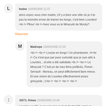
L
louise
16/09/2008 11:37
alors voyez vous cher maitre; s'il y a bien une ville où je n'ai
pas la moindre envie de trainer les tongs, c'est bien Lourdes!
<br /> Pfiou! <br /> Avez vous vu le Miraculé de Mocky?
Répondre
M
Maitrepo
16/09/2008 22:20
<br /> <br /> Louise en tongs ! Un phantasme ;-Þ<br
/> Ce n'est que par pure curiosité que je suis allé à
Lourdes... et elle a été satisfaite.<br /> <br /> Le
Miraculé ? C'est un de mes films préférés. Poiret -
Serrault - Moreau, on peut difficilement faire mieux.
Et une vision de Lourdes effectivement assez
grinçante ;-)<br /> <br /> <br /> <br />
:
:0071: Kinou
15/09/2008 23:49