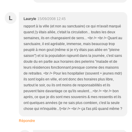
L
Lauryle
15/09/2008 12:45
rapport à la ville (et non au sanctuaire) ce qui m'avait marqué
quand j'y étais allée, c'etait la circulation... toutes les deux
semaines, ils en changeaient de sens... <br /> <br /> Quant au
sanctuaire, il est agréable, immense, mais beaucoup trop
peuplé à mon gout (même si je n'y étais pas allée en "pleine
saison") et si la population rajeunit dans la journée, c'est sans
doute du en partie aux horaires des pelerins "malade et de
leurs résidences fonctionnant presque comme des maisons
de retraites. <br /> Pour les hospitalier (souvent + jeunes mdr)
ils sont logés en ville, et ont donc des horaires plus libre,
surtout le soir, ou ils ont moins de responsabilités et ils
peuvent faire davantage ce qu'ils veulent....<br /> <br /> bon
après, ce que je dis sont mes souvenirs & mes ressentis et ils
ont quelques années (je ne sais plus combien, c'est la seule
chose qui m'inquiète...!)<br /> <br /> ça t'as plû quand même ?
Répondre