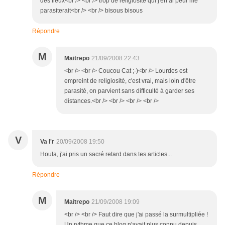
des lieux<br /> <br /> trop de religiosité qui j'en ai peur me
parasiterait<br /> <br /> bisous bisous
Répondre
M
Maitrepo
21/09/2008 22:43
<br /> <br /> Coucou Cat ;-)<br /> Lourdes est
empreint de religiosité, c'est vrai, mais loin d'être
parasité, on parvient sans difficulté à garder ses
distances.<br /> <br /> <br /> <br />
V
Va l'r
20/09/2008 19:50
Houla, j'ai pris un sacré retard dans tes articles...
Répondre
M
Maitrepo
21/09/2008 19:09
<br /> <br /> Faut dire que j'ai passé la surmultipliée !
Un rythme que ce blog n'avait plus connu depuis...