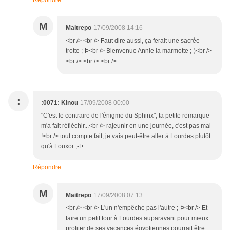
Répondre
M
Maitrepo
17/09/2008 14:16
<br /> <br /> Faut dire aussi, ça ferait une sacrée
trotte ;-Þ<br /> Bienvenue Annie la marmotte ;-)<br />
<br /> <br /> <br />
:
:0071: Kinou
17/09/2008 00:00
"C'est le contraire de l'énigme du Sphinx", ta petite remarque
m'a fait réfléchir...<br /> rajeunir en une journée, c'est pas mal
!<br /> tout compte fait, je vais peut-être aller à Lourdes plutôt
qu'à Louxor ;-Þ
Répondre
M
Maitrepo
17/09/2008 07:13
<br /> <br /> L'un n'empêche pas l'autre ;-Þ<br /> Et
faire un petit tour à Lourdes auparavant pour mieux
profiter de ses vacances égyptiennes pourrait être