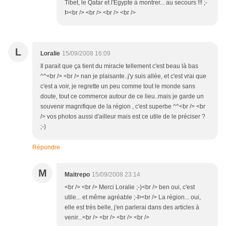
Tibet, le Qatar et l'Egypte à montrer... au secours !!! ;-
Þ<br /> <br /> <br /> <br />
L
Loralie
15/09/2008 16:09
Il parait que ça tient du miracle tellement c'est beau là bas
^^<br /> <br /> nan je plaisante..j'y suis allée, et c'est vrai que
c'est a voir, je regrette un peu comme tout le monde sans
doute, tout ce commerce autour de ce lieu..mais je garde un
souvenir magnifique de la région , c'est superbe ^^<br /> <br
/> vos photos aussi d'ailleur mais est ce utile de le préciser ?
;-)
Répondre
M
Maitrepo
15/09/2008 23:14
<br /> <br /> Merci Loralie ;-)<br /> ben oui, c'est
utile... et même agréable ;-Þ<br /> La région... oui,
elle est très belle, j'en parlerai dans des articles à
venir...<br /> <br /> <br /> <br />