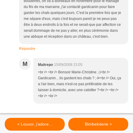
bouderies, on va à Bordeaux en novembre pour le mariage
du fils de ma marraine, j'ai contacté gardicanin pour faire
garder les chats quelques jours. C'est la première fois que je
me sépare d'eux, mais c'est toujours pareil je ne peux pas
être à deux endroits à la fois et ne serait-que par affection ce
serait dommage de ne pas y aller, en plus cérémonie dans
une abbaye et réception dans un château, c'est bien.
Répondre
M
Maitrepo
15/09/2008 23:05
<br /> <br /> Bonsoir Marie-Christine ;-)<br />
Gardicanin... ils gardent les chats ? ;-Þ<br /> Oui, ça
a l'air bien, mais n'est-ce pas préférable de les
laisser à domicile, avec une catsitter ?<br /> <br />
<br /> <br />
< Louxor, j'adore...
Bimbeloterie >