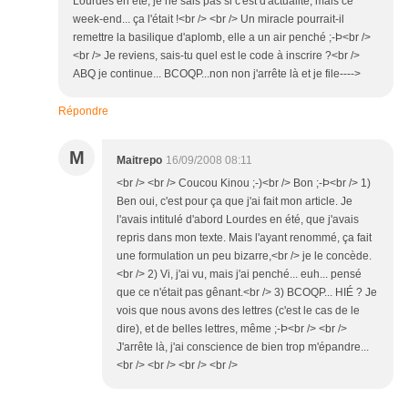
Lourdes en été, je ne sais pas si c'est d'actualité, mais ce
week-end... ça l'était !<br /> <br /> Un miracle pourrait-il
remettre la basilique d'aplomb, elle a un air penché ;-Þ<br />
<br /> Je reviens, sais-tu quel est le code à inscrire ?<br />
ABQ je continue... BCOQP...non non j'arrête là et je file---->
Répondre
M
Maitrepo
16/09/2008 08:11
<br /> <br /> Coucou Kinou ;-)<br /> Bon ;-Þ<br /> 1)
Ben oui, c'est pour ça que j'ai fait mon article. Je
l'avais intitulé d'abord Lourdes en été, que j'avais
repris dans mon texte. Mais l'ayant renommé, ça fait
une formulation un peu bizarre,<br /> je le concède.
<br /> 2) Vi, j'ai vu, mais j'ai penché... euh... pensé
que ce n'était pas gênant.<br /> 3) BCOQP... HIÉ ? Je
vois que nous avons des lettres (c'est le cas de le
dire), et de belles lettres, même ;-Þ<br /> <br />
J'arrête là, j'ai conscience de bien trop m'épandre...
<br /> <br /> <br /> <br />