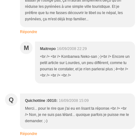
Baaah je t'oblige pas, ça m'aurait simplement déçu qu'on
réduise les pyrénées à une simple ville touristique. Et je
préfère que tu me fasses découvrir le tibet ou le népal, les
pyrénées, ça m'est déjà trop familier...
Répondre
M
Maitrepo
16/09/2008 22:29
<br /> <br /> Konbanwa Neko-san ;-)<br /> Encore un
petit article sur Lourdes, un peu différent, comme tu
pourras le constater, et je n'en parlerai plus ;-Þ<br />
<br /> <br /> <br />
Q
Quichottine :0010:
16/09/2008 15:09
Merci... pour le rire que j'ai eu en lisant ta réponse.<br /> <br
/> Non, je ne suis pas tétard... quoique parfois je puisse me le
demander. ;-)
Répondre