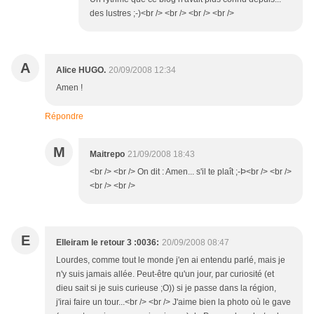
des lustres ;-)<br /> <br /> <br /> <br />
A
Alice HUGO.
20/09/2008 12:34
Amen !
Répondre
M
Maitrepo
21/09/2008 18:43
<br /> <br /> On dit : Amen... s'il te plaît ;-Þ<br /> <br />
<br /> <br />
E
Elleiram le retour 3 :0036:
20/09/2008 08:47
Lourdes, comme tout le monde j'en ai entendu parlé, mais je
n'y suis jamais allée. Peut-être qu'un jour, par curiosité (et
dieu sait si je suis curieuse ;O)) si je passe dans la région,
j'irai faire un tour...<br /> <br /> J'aime bien la photo où le gave