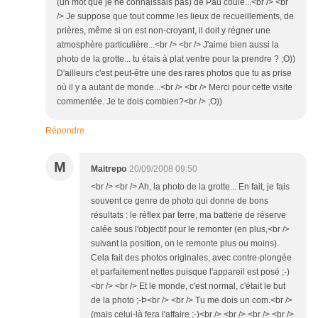
(un mot que je ne connaissais pas) de Pau coule...<br /> <br
/> Je suppose que tout comme les lieux de recueillements, de
prières, même si on est non-croyant, il doit y régner une
atmosphère particulière...<br /> <br /> J'aime bien aussi la
photo de la grotte... tu étais à plat ventre pour la prendre ? ;O))
D'ailleurs c'est peut-être une des rares photos que tu as prise
où il y a autant de monde...<br /> <br /> Merci pour cette visite
commentée. Je te dois combien?<br /> ;O))
Répondre
M
Maitrepo
20/09/2008 09:50
<br /> <br /> Ah, la photo de la grotte... En fait, je fais
souvent ce genre de photo qui donne de bons
résultats : le réflex par terre, ma batterie de réserve
calée sous l'objectif pour le remonter (en plus,<br />
suivant la position, on le remonte plus ou moins).
Cela fait des photos originales, avec contre-plongée
et parfaitement nettes puisque l'appareil est posé ;-)
<br /> <br /> Et le monde, c'est normal, c'était le but
de la photo ;-Þ<br /> <br /> Tu me dois un com.<br />
(mais celui-là fera l'affaire ;-)<br /> <br /> <br /> <br />