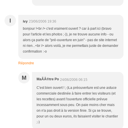
I
ivy
23/06/2006 19:36
bonjour !<br /> c'est vraiment ouvert ? car à part ici (bravo
pour l'article et les photos ;-)), je ne trouve aucune info - ou
alors ça parle de "pré-ouverture en juin" - pas de site internet
ni rien...<br /> alors voilà, je me permettais juste de demander
confirmation :-o
Répondre
M
MaÃÂ®tre Po
24/06/2006 06:15
C'est bien ouvert ! ;-)La préouverture est une astuce
commerciale destinée à faire entrer les visiteurs (et
les recettes) avant l'ouverture officielle prévue
incessamment sous peu. On paie moins cher mais
on n'a pas droit à la version finie. Si ça se trouve,
pour un ou deux euros, ils faisaient visiter le chantier
;-)