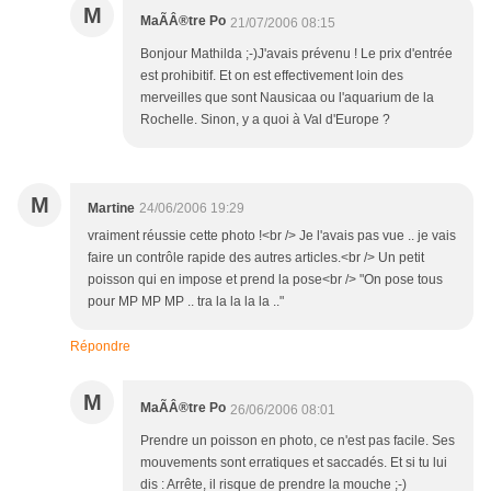
M
MaÃÂ®tre Po
21/07/2006 08:15
Bonjour Mathilda ;-)J'avais prévenu ! Le prix d'entrée
est prohibitif. Et on est effectivement loin des
merveilles que sont Nausicaa ou l'aquarium de la
Rochelle. Sinon, y a quoi à Val d'Europe ?
M
Martine
24/06/2006 19:29
vraiment réussie cette photo !<br /> Je l'avais pas vue .. je vais
faire un contrôle rapide des autres articles.<br /> Un petit
poisson qui en impose et prend la pose<br /> "On pose tous
pour MP MP MP .. tra la la la la .."
Répondre
M
MaÃÂ®tre Po
26/06/2006 08:01
Prendre un poisson en photo, ce n'est pas facile. Ses
mouvements sont erratiques et saccadés. Et si tu lui
dis : Arrête, il risque de prendre la mouche ;-)