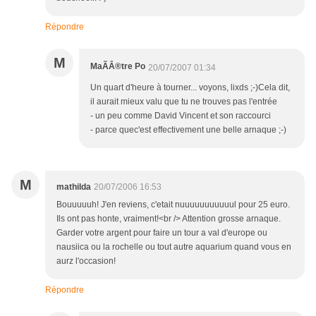
Répondre
M
MaÃÂ®tre Po
20/07/2007 01:34
Un quart d'heure à tourner... voyons, lixds ;-)Cela dit,
il aurait mieux valu que tu ne trouves pas l'entrée
- un peu comme David Vincent et son raccourci
- parce quec'est effectivement une belle arnaque ;-)
M
mathilda
20/07/2006 16:53
Bouuuuuh! J'en reviens, c'etait nuuuuuuuuuuul pour 25 euro.
Ils ont pas honte, vraiment!<br /> Attention grosse arnaque.
Garder votre argent pour faire un tour a val d'europe ou
nausiica ou la rochelle ou tout autre aquarium quand vous en
aurz l'occasion!
Répondre