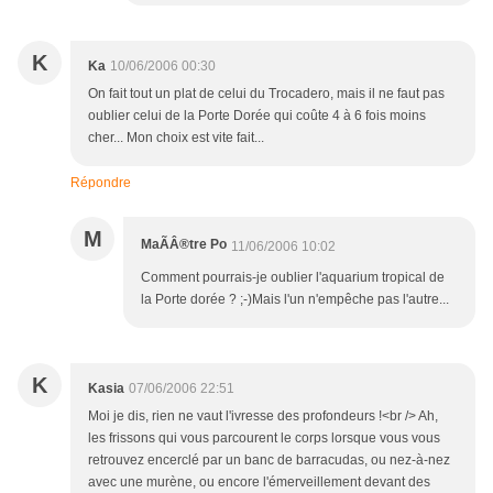
K
Ka
10/06/2006 00:30
On fait tout un plat de celui du Trocadero, mais il ne faut pas
oublier celui de la Porte Dorée qui coûte 4 à 6 fois moins
cher... Mon choix est vite fait...
Répondre
M
MaÃÂ®tre Po
11/06/2006 10:02
Comment pourrais-je oublier l'aquarium tropical de
la Porte dorée ? ;-)Mais l'un n'empêche pas l'autre...
K
Kasia
07/06/2006 22:51
Moi je dis, rien ne vaut l'ivresse des profondeurs !<br /> Ah,
les frissons qui vous parcourent le corps lorsque vous vous
retrouvez encerclé par un banc de barracudas, ou nez-à-nez
avec une murène, ou encore l'émerveillement devant des