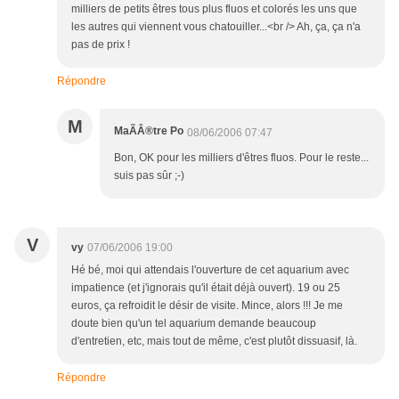
milliers de petits êtres tous plus fluos et colorés les uns que
les autres qui viennent vous chatouiller...<br /> Ah, ça, ça n'a
pas de prix !
Répondre
M
MaÃÂ®tre Po
08/06/2006 07:47
Bon, OK pour les milliers d'êtres fluos. Pour le reste...
suis pas sûr ;-)
V
vy
07/06/2006 19:00
Hé bé, moi qui attendais l'ouverture de cet aquarium avec
impatience (et j'ignorais qu'il était déjà ouvert). 19 ou 25
euros, ça refroidit le désir de visite. Mince, alors !!! Je me
doute bien qu'un tel aquarium demande beaucoup
d'entretien, etc, mais tout de même, c'est plutôt dissuasif, là.
Répondre