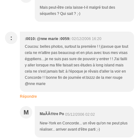
Mais peut-être cela laisse-t-il malgré tout des
séquelles ? Qui sait ? ;-)
:
:0010: @nne marie :0059:
02/12/2006 16:20
Coucou: belles photos, surtout la première ! ! j(avoue que tout
cela ne m'attire pas beaucoup et en plus avec tous mes visas
égyptiens....je ne suis pas sure de pouvoir y entrer ! ! J'ai failli
y aller lorsque ma fille faisait ses études à long island mais
cela ne s'est jamais fait: à l'époque je rêvais d'aller la voir en
Concorde ! ! bonne fin de journée et bizzz de la mer rouge
@nne marie
Répondre
M
MaÃÂ®tre Po
05/12/2006 02:02
New-York en Concorde... un rêve qu'on ne peut plus
réaliser... arriver avant d'être parti ;-)