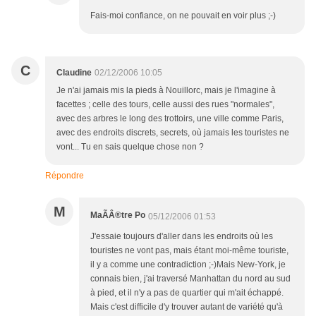
Fais-moi confiance, on ne pouvait en voir plus ;-)
C
Claudine
02/12/2006 10:05
Je n'ai jamais mis la pieds à Nouillorc, mais je l'imagine à
facettes ; celle des tours, celle aussi des rues "normales",
avec des arbres le long des trottoirs, une ville comme Paris,
avec des endroits discrets, secrets, où jamais les touristes ne
vont... Tu en sais quelque chose non ?
Répondre
M
MaÃÂ®tre Po
05/12/2006 01:53
J'essaie toujours d'aller dans les endroits où les
touristes ne vont pas, mais étant moi-même touriste,
il y a comme une contradiction ;-)Mais New-York, je
connais bien, j'ai traversé Manhattan du nord au sud
à pied, et il n'y a pas de quartier qui m'ait échappé.
Mais c'est difficile d'y trouver autant de variété qu'à