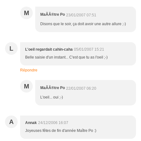
M
MaÃÂ®tre Po
23/01/2007 07:51
Disons que le soir, ça doit avoir une autre allure ;-)
L
L'oeil regardait cahin-caha
05/01/2007 15:21
Belle saisie d'un instant... C'est que tu as l'oeil ;-)
Répondre
M
MaÃÂ®tre Po
22/01/2007 06:20
L'oeil... oui ;-)
A
Annak
24/12/2006 16:07
Joyeuses fêtes de fin d'année Maître Po :)