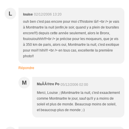
L
louise
02/12/2006 13:20
ouh ben c'est pas encore pour moi c't'histoire là!! <br /> je vais
à Montmartre la nuit (enfin,le soir, quand y a plein de toursites
encore!!!) depuis cette année seulement, alors le Bronx,
fouiouiouhhh!!!<br /> je précise pour les moqueurs, que je vis
à 350 km de paris, alors oui, Montmartre la nuit, c'est exotique
pour moi!! hihi!!! <br /> en tous cas, excellente la première
photo!!
Répondre
M
MaÃÂ®tre Po
05/12/2006 02:00
Merci, Louise ;-)Montmartre la nuit, c'est exaactement
comme Montmartre le jour, sauf qu'il y a moins de
soleil et plus de monde. Beaucoup moins de soleil,
et beaucoup plus de monde ;-)