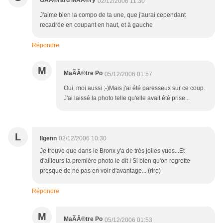
GÃÂ©rard MÃÂ©ry
02/12/2006 11:30
J'aime bien la compo de ta une, que j'aurai cependant
recadrée en coupant en haut, et à gauche
Répondre
M
MaÃÂ®tre Po
05/12/2006 01:57
Oui, moi aussi ;-)Mais j'ai été paresseux sur ce coup.
J'ai laissé la photo telle qu'elle avait été prise...
L
llgenn
02/12/2006 10:30
Je trouve que dans le Bronx y'a de très jolies vues...Et
d'ailleurs la première photo le dit ! Si bien qu'on regrette
presque de ne pas en voir d'avantage... (rire)
Répondre
M
MaÃÂ®tre Po
05/12/2006 01:53