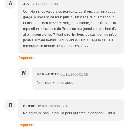
A
Alix
02/12/2006 12:44
Oui, Henri, les valeurs se perdent... Le Bronx était un coupe-
gorge, à présent, ce n'est plus qu'un vulgaire quartier pour
touristes... ;-)<br /> <br /> Non, je plaisante, bien sûr. Mais la
réputation sulfureuse du Bronx ne m'a jamais empêchée d'y
aller. Inconscience ? Peut-être. En tous les cas, rien ne m'est
jamais arrivée là-bas... <br /> <br /> Euh, suis-je la seule à
remarquer la beauté des gambettes, là ?? ;-)
Répondre
M
MaÃÂ®tre Po
05/12/2006 01:59
Non, non, y a moi aussi ;-)
B
Barbarette
02/12/2006 12:43
Ne serait-ce pas un peu la peur qui crée le danger? ...<br />
Répondre