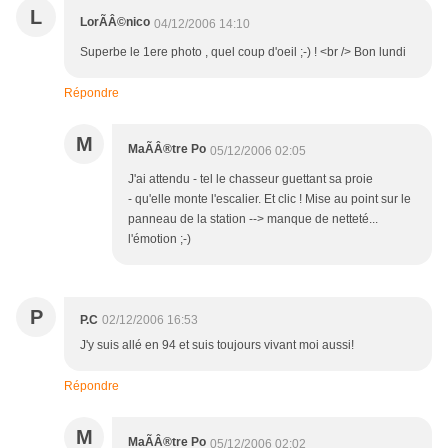
L
LorÃÂ©nico
04/12/2006 14:10
Superbe le 1ere photo , quel coup d'oeil ;-) ! <br /> Bon lundi
Répondre
M
MaÃÂ®tre Po
05/12/2006 02:05
J'ai attendu - tel le chasseur guettant sa proie
- qu'elle monte l'escalier. Et clic ! Mise au point sur le
panneau de la station --> manque de netteté...
l'émotion ;-)
P
P.C
02/12/2006 16:53
J'y suis allé en 94 et suis toujours vivant moi aussi!
Répondre
M
MaÃÂ®tre Po
05/12/2006 02:02