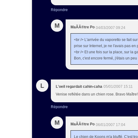
Répondre
M
MaÃÂ®tre Po
04/03/2007 09:24
<br /> L'arrivée du vaporetto se fait su
prise sur Internet, je ne l'avais pas en
<br /> Et une fois sur la place, sur la 
Bon, c'est encore fermé, j'étais un peu t
L
L'oeil regardait cahin-caha
05/01/2007 15:11
Venise reflétée dans un chien rose. Bravo Maître!
Répondre
M
MaÃÂ®tre Po
06/01/2007 17:04
Le chien de Koons m'a bluffé. C'est trop