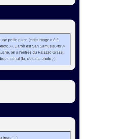
r une petite place (cette image a été
 photo ;-). L'arrêt est San Samuele.<br />
gauche, on a l'entrée du Palazzo Grassi.
rop matinal (là, c'est ma photo ;-).
 beau ! ;-)