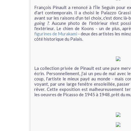
François Pinault a renoncé à l'Île Seguin pour e
d'art contemporain. Il a choisi le Palazzo Grassi
avant sur les raisons d'un tel choix, c'est donc là-b
going ?
. Aucune photo de l'intérieur n'est poss
l'extérieur. Le chien de Koons - un de plus, aprè
figurines de Murakami
- deux des artistes les mie
côté historique du Palais.
La collection privée de Pinault est une pure merve
écrin. Personnellement, j'ai un peu de mal avec l
coup, l'artiste le mieux payé au monde - mais c
voyant, par une large fenêtre ensoleillée, passer
rêver. Cette exposition est malheureusement ter
les oeuvres de Picasso de 1945 à 1948, prêt du mu