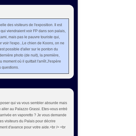
elle des visiteurs de l'exposition. Il est
qui viendraient voir FP dans son palais,
ami, mais pas le pauvre touriste qui,
 voir l'expo...Le chien de Koons, on ne
est possible d'aller sur le ponton du
 dernière photo (de nuit), la première,
u moment où il quittait l'arrêt.J'espère
s questions.
us poser qui va vous sembler absurde mais
u aller au Palazzo Grassi. Etes-vous entré
e arrivée en vaporetto ? Je vous demande
les visiteurs du Palais pour décrire
iment d'avance pour votre aide.<br /> <br