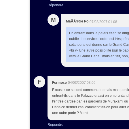
Répondre
M
MaÃÂ®tre Po
07/03/2007 01:08
En entrant dans le palais et en se diri
oublie. Le service d'ordre est très prése
cette porte qui donne sur le Grand Cana
<br /> Une autre possibilité (sur le pa
vers le Grand Canal, mais en fait, non, 
F
Formose
04/03/2007 03:05
Excusez ce second commentaire mais ma questions 
entrent-ils dans le Palazzo grassi en empruntant 
l'entrée gardée par les gardiens de Murakami ou s
Dans ce dernier cas, comment fait-on pour aller vo
une autre porte ? Merci.
Répondre