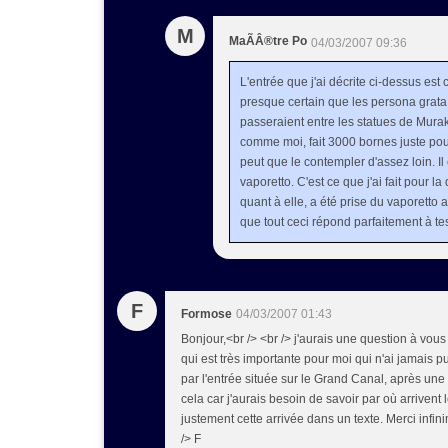
M
MaÃÂ®tre Po
04/03/2007 09:36
L'entrée que j'ai décrite ci-dessus est c
presque certain que les persona grata 
passeraient entre les statues de Murak
comme moi, fait 3000 bornes juste pour
peut que le contempler d'assez loin. Il 
vaporetto. C'est ce que j'ai fait pour la
quant à elle, a été prise du vaporetto a
que tout ceci répond parfaitement à te
F
Formose
04/03/2007 01:43
Bonjour,<br /> <br /> j'aurais une question à vo
qui est très importante pour moi qui n'ai jamais p
par l'entrée située sur le Grand Canal, après un
cela car j'aurais besoin de savoir par où arrivent 
justement cette arrivée dans un texte. Merci infin
/> F