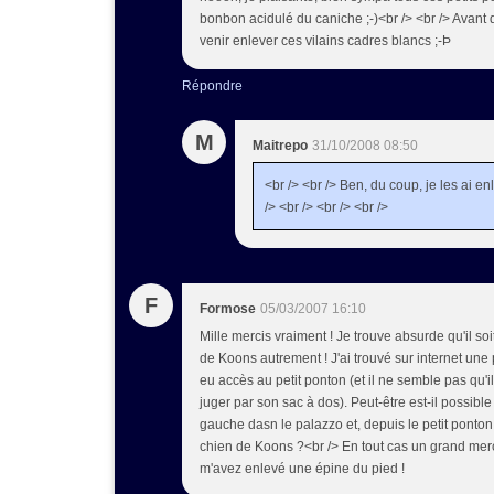
bonbon acidulé du caniche ;-)<br /> <br /> Avant de 
venir enlever ces vilains cadres blancs ;-Þ
Répondre
M
Maitrepo
31/10/2008 08:50
<br /> <br /> Ben, du coup, je les ai e
/> <br /> <br /> <br />
F
Formose
05/03/2007 16:10
Mille mercis vraiment ! Je trouve absurde qu'il so
de Koons autrement ! J'ai trouvé sur internet une
eu accès au petit ponton (et il ne semble pas qu'
juger par son sac à dos). Peut-être est-il possible
gauche dasn le palazzo et, depuis le petit ponto
chien de Koons ?<br /> En tout cas un grand merc
m'avez enlevé une épine du pied !