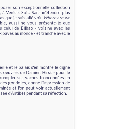
xposer son exceptionnelle collection
, à Venise. Soit. Sans m'étendre plus
as que je suis allé voir
Where are we
ible, aussi ne vous présenté-je que
s celui de Bilbao - voisine avec les
ux payés au monde - et tranche avec le
ille et le palais s'en montre le digne
es oeuvres de Damien Hirst - pour le
ontempler ses vaches tronconnées en
 des gondoles, donne l'impression de
minée et l'on peut voir actuellement
sée d'Antibes pendant sa réfection.