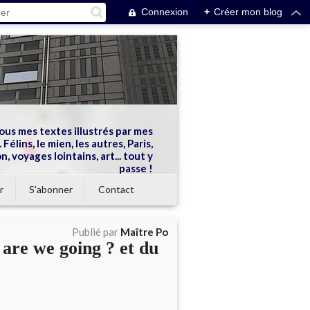
Connexion
+
Créer mon blog
ous mes textes illustrés par mes
 Félins, le mien, les autres, Paris,
n, voyages lointains, art... tout y
passe !
r
S'abonner
Contact
Publié par
Maître Po
 are we going ? et du