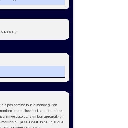
 /> Pascaly
 je dis pas comme tout le monde ;) Bon
première le rose flashi est superbe même
ussi j'investisse dans un bon appareil.<br
e mourrir (oui je sais c'est un peu glauque