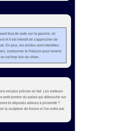
geant tout de suite sur la gauche, on
nt et il est interdit de s'approcher de
l. En plus, les photos sont interdites...
pier), contourner le Palazzo pour revenir
on est trop loin du chien...
est plus précise en fait. Les visiteurs
le petit ponton du palais qui débouche sur
ont-ils déposés ailleurs à proximité ?
ir la sculpture de Koons si l'on entre par