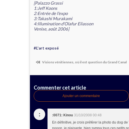
[Palazzo Grassi
1:Jeff Koons
2:Entrée de l'expo
3:Takashi Murakami
4:Illumination d'Olafur Eliasson
Venise, août 2006]
#L'art exposé
Visions vénitiennes, où il est question du Grand Canal
Commenter cet article
Ajouter un commentaire
:
:0071: Kinou
31/10/2008 00:48
En définitive, je crois préférer la photo du dog de 
nooon, je plaisante, bien sympa tous ces petits poi