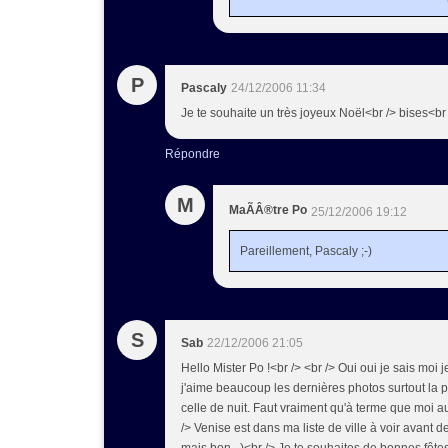
P
Pascaly
24/12/2006 11:34
Je te souhaite un très joyeux Noël<br /> bises<br
Répondre
M
MaÃÂ®tre Po
25/12/2006 19:12
Pareillement, Pascaly ;-)
S
Sab
22/12/2006 21:05
Hello Mister Po !<br /> <br /> Oui oui je sais moi
j'aime beaucoup les dernières photos surtout la 
celle de nuit. Faut vraiment qu'à terme que moi a
/> Venise est dans ma liste de ville à voir avant d