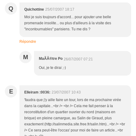
Q
Quichottine
25/07/2007 18:17
Moi je suis toujours d'accord... pour ajouter une belle
promenade insolite... ou plus d'ailleurs à la visite des
"incontournables" parisiens. Tu me dis ?
Répondre
M
MaÃÂ®tre Po
26/07/2007 07:21
Oui, je te dirai ;-)
E
Elleiram :0036:
23/07/2007 10:43
'faudra que j'y aille faire un tour, lors de ma prochaine virée
dans la capitale...<br /> <br /> Cela me fait penser à la
reconstitution d'un quartier ouvrier du nord (maisons en
brique) en pleine camargue, au Salin de Giraud, plus
exactement (http://salinmedia.site.free.fr/salin.htm)...<br /> <br
/> Ce sera peut-être l'occas' pour moi de faire un article...<br