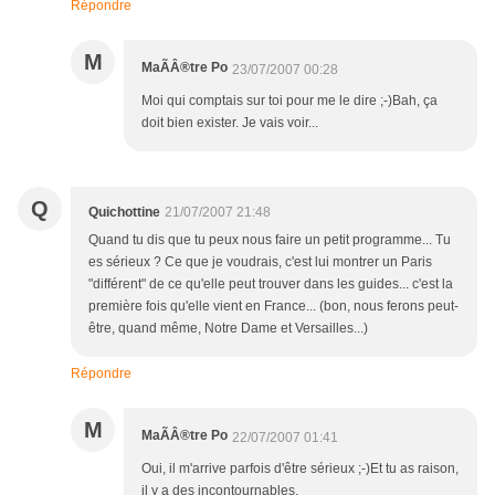
Répondre
M
MaÃÂ®tre Po
23/07/2007 00:28
Moi qui comptais sur toi pour me le dire ;-)Bah, ça
doit bien exister. Je vais voir...
Q
Quichottine
21/07/2007 21:48
Quand tu dis que tu peux nous faire un petit programme... Tu
es sérieux ? Ce que je voudrais, c'est lui montrer un Paris
"différent" de ce qu'elle peut trouver dans les guides... c'est la
première fois qu'elle vient en France... (bon, nous ferons peut-
être, quand même, Notre Dame et Versailles...)
Répondre
M
MaÃÂ®tre Po
22/07/2007 01:41
Oui, il m'arrive parfois d'être sérieux ;-)Et tu as raison,
il y a des incontournables.