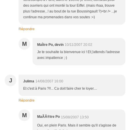
des ouvriers qui ont monté la tour Eiffel. (mais rhaa, trouve
plus l'adresse...! au bout de la rue Boussingault ?)<br /> ...je
continue ma promenades dans vos soutes :=)
Répondre
M
Maître Po, devin
10/11/2007 20:02
Je te souhaite la bienvenue ici ! Et j'attends l'adresse
avec impatience ;-)
J
Julima
14/08/2007 16:00
Et c'est à Paris ?!!... Ca doit faire cher le loyer....
Répondre
M
MaÃÂ®tre Po
15/08/2007 13:50
Oui, en plein Paris. Mais il semble qu'il s'agisse de