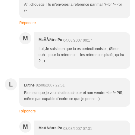
Ah, chouette !! tu m'envoies la référence par mail ?<br /> <br
/>
Répondre
M
MaÃÂ®tre Po
04/08/2007 00:17
Lut',Je sais bien que tu es perfectionniste ;-)Sinon...
euh... pour la référence... les références plutôt, ça ira
? ;-)
L
Lutine
02/08/2007 22:51
Bien sur que je voulais dire acheter et non vendre.<br /> Pfff,
même pas capable d'écrire ce que je pense ;-)
Répondre
M
MaÃÂ®tre Po
03/08/2007 07:31