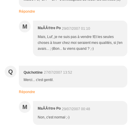
Répondre
M
MaÃÂ®tre Po
29/07/2007 01:10
Mais, Lut', je ne suis pas à vendre !Et les seules
choses à louer chez moi seraient mes qualités, si j'en
avais... ;-)Bon... tu viens quand ? ;-)
Q
Quichottine
27/07/2007 13:52
Merci... c'est gentil.
Répondre
M
MaÃÂ®tre Po
29/07/2007 00:48
Non, c'est normal ;-)