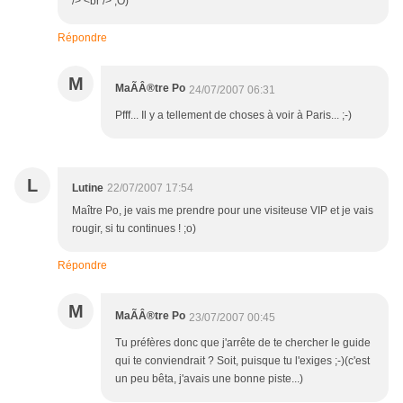
/> <br /> ;O)
Répondre
M
MaÃÂ®tre Po
24/07/2007 06:31
Pfff... Il y a tellement de choses à voir à Paris... ;-)
L
Lutine
22/07/2007 17:54
Maître Po, je vais me prendre pour une visiteuse VIP et je vais
rougir, si tu continues ! ;o)
Répondre
M
MaÃÂ®tre Po
23/07/2007 00:45
Tu préfères donc que j'arrête de te chercher le guide
qui te conviendrait ? Soit, puisque tu l'exiges ;-)(c'est
un peu bêta, j'avais une bonne piste...)