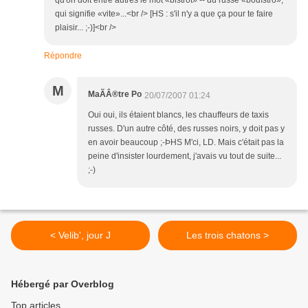
qu'on doit entre autres le mot «bistrot» -- du russe «bouïstro»,
qui signifie «vite»...<br /> [HS : s'il n'y a que ça pour te faire
plaisir... ;-)]<br />
Répondre
M
MaÃÂ®tre Po
20/07/2007 01:24
Oui oui, ils étaient blancs, les chauffeurs de taxis
russes. D'un autre côté, des russes noirs, y doit pas y
en avoir beaucoup ;-ÞHS M'ci, LD. Mais c'était pas la
peine d'insister lourdement, j'avais vu tout de suite...
;-)
< Velib', jour J
Les trois chatons >
Hébergé par Overblog
Top articles