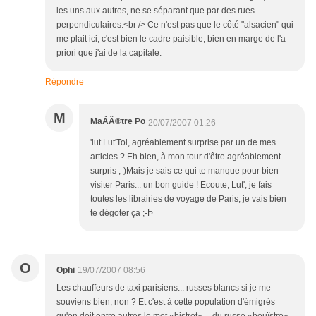
les uns aux autres, ne se séparant que par des rues
perpendiculaires.<br /> Ce n'est pas que le côté "alsacien" qui
me plait ici, c'est bien le cadre paisible, bien en marge de l'a
priori que j'ai de la capitale.
Répondre
M
MaÃÂ®tre Po
20/07/2007 01:26
'lut Lut'Toi, agréablement surprise par un de mes
articles ? Eh bien, à mon tour d'être agréablement
surpris ;-)Mais je sais ce qui te manque pour bien
visiter Paris... un bon guide ! Ecoute, Lut', je fais
toutes les librairies de voyage de Paris, je vais bien
te dégoter ça ;-Þ
O
Ophi
19/07/2007 08:56
Les chauffeurs de taxi parisiens... russes blancs si je me
souviens bien, non ? Et c'est à cette population d'émigrés