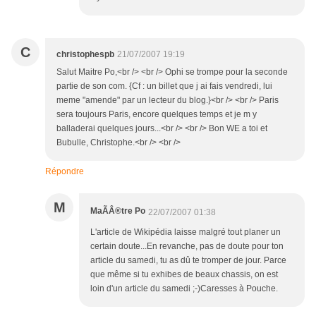
C
christophespb
21/07/2007 19:19
Salut Maitre Po,<br /> <br /> Ophi se trompe pour la seconde
partie de son com. {Cf : un billet que j ai fais vendredi, lui
meme "amende" par un lecteur du blog.}<br /> <br /> Paris
sera toujours Paris, encore quelques temps et je m y
balladerai quelques jours...<br /> <br /> Bon WE a toi et
Bubulle, Christophe.<br /> <br />
Répondre
M
MaÃÂ®tre Po
22/07/2007 01:38
L'article de Wikipédia laisse malgré tout planer un
certain doute...En revanche, pas de doute pour ton
article du samedi, tu as dû te tromper de jour. Parce
que même si tu exhibes de beaux chassis, on est
loin d'un article du samedi ;-)Caresses à Pouche.