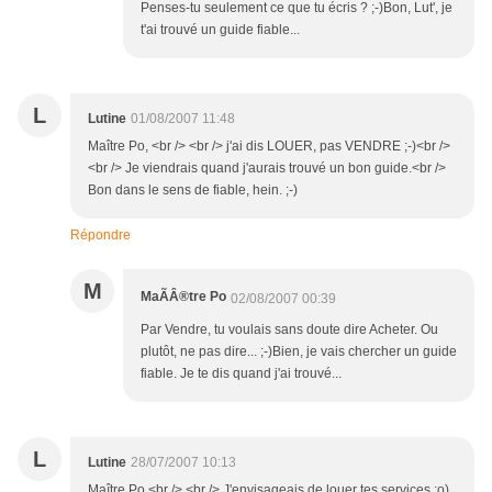
Penses-tu seulement ce que tu écris ? ;-)Bon, Lut', je
t'ai trouvé un guide fiable...
L
Lutine
01/08/2007 11:48
Maître Po, <br /> <br /> j'ai dis LOUER, pas VENDRE ;-)<br />
<br /> Je viendrais quand j'aurais trouvé un bon guide.<br />
Bon dans le sens de fiable, hein. ;-)
Répondre
M
MaÃÂ®tre Po
02/08/2007 00:39
Par Vendre, tu voulais sans doute dire Acheter. Ou
plutôt, ne pas dire... ;-)Bien, je vais chercher un guide
fiable. Je te dis quand j'ai trouvé...
L
Lutine
28/07/2007 10:13
Maître Po,<br /> <br /> J'envisageais de louer tes services ;o)