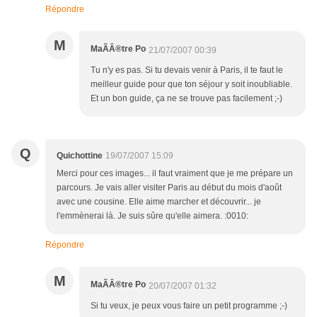
Répondre
M
MaÃÂ®tre Po
21/07/2007 00:39
Tu n'y es pas. Si tu devais venir à Paris, il te faut le
meilleur guide pour que ton séjour y soit inoubliable.
Et un bon guide, ça ne se trouve pas facilement ;-)
Q
Quichottine
19/07/2007 15:09
Merci pour ces images... il faut vraiment que je me prépare un
parcours. Je vais aller visiter Paris au début du mois d'août
avec une cousine. Elle aime marcher et découvrir... je
l'emmènerai là. Je suis sûre qu'elle aimera. :0010:
Répondre
M
MaÃÂ®tre Po
20/07/2007 01:32
Si tu veux, je peux vous faire un petit programme ;-)