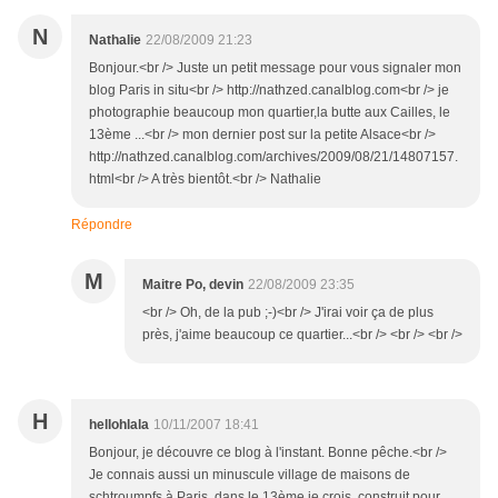
N
Nathalie
22/08/2009 21:23
Bonjour.<br /> Juste un petit message pour vous signaler mon
blog Paris in situ<br /> http://nathzed.canalblog.com<br /> je
photographie beaucoup mon quartier,la butte aux Cailles, le
13ème ...<br /> mon dernier post sur la petite Alsace<br />
http://nathzed.canalblog.com/archives/2009/08/21/14807157.
html<br /> A très bientôt.<br /> Nathalie
Répondre
M
Maitre Po, devin
22/08/2009 23:35
<br /> Oh, de la pub ;-)<br /> J'irai voir ça de plus
près, j'aime beaucoup ce quartier...<br /> <br /> <br />
H
hellohlala
10/11/2007 18:41
Bonjour, je découvre ce blog à l'instant. Bonne pêche.<br />
Je connais aussi un minuscule village de maisons de
schtroumpfs à Paris, dans le 13ème je crois, construit pour