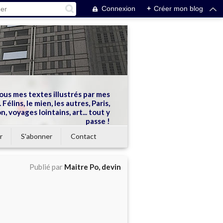
Connexion
+
Créer mon blog
ous mes textes illustrés par mes
 Félins, le mien, les autres, Paris,
n, voyages lointains, art... tout y
passe !
r
S'abonner
Contact
Publié par
Maitre Po, devin