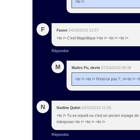
<br />
F
Fauve
04/10/2010 12:57
<br /> C'est Magnifique !<br /> <br /> <br />
Répondre
M
Maitre Po, devin
07/10/2010 08:36
<br /> <br /> N'est-ce pas ? ;-Þ<br /> <b
N
Nadine Quinn
04/10/2010 11:06
<br /> Tu es reparti ou c'est un ancien voyage de
interposer.<br /> <br /> <br />
Répondre