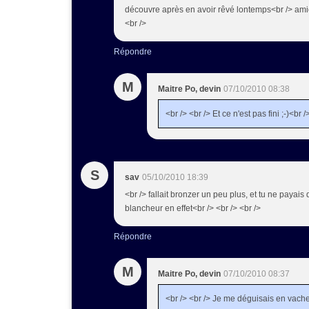
découvre après en avoir rêvé lontemps<br /> ami
<br />
Répondre
M
Maitre Po, devin
07/10/2010 08:38
<br /> <br /> Et ce n'est pas fini ;-)<br /
S
sav
05/10/2010 18:39
<br /> fallait bronzer un peu plus, et tu ne payai
blancheur en effet<br /> <br /> <br />
Répondre
M
Maitre Po, devin
07/10/2010 08:37
<br /> <br /> Je me déguisais en vache e