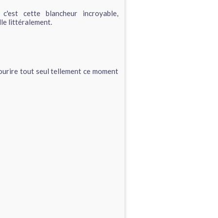
c'est cette blancheur incroyable,
lle littéralement.
à sourire tout seul tellement ce moment