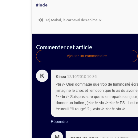
#Inde
Taj Mahal, le carnaval des animaux
Commenter cet article
Ajouter un commentaire
K
Kinou
12/10/2010 10:36
<br /> Quel dommage que trop de luminosité écras
j'imagine le choc et l'émotion que tu as dû avoir 
/> <br /> Suis pas sure que tu en reparles un jour
donner un indice ;-)<br /> <br /> <br /> PS : Il es
écureuil "fil rouge" ? ;-Þ<br /> <br /> <br />
Répondre
M