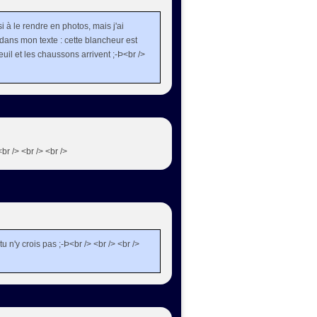
si à le rendre en photos, mais j'ai
 dans mon texte : cette blancheur est
reuil et les chaussons arrivent ;-Þ<br />
br /> <br /> <br />
 tu n'y crois pas ;-Þ<br /> <br /> <br />