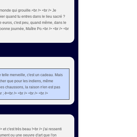
 monde qui grouille.<br /> <br /> Je
ier quand tu entres dans le lieu sacré ?
ze euros, c'est peu, quand même, dans le
 bonne journée, Maître Po.<br /> <br /> <br
e telle merveille, c'est un cadeau. Mais
cher que pour les indiens, même
 les chaussons, la raison n'en est pas
r ;-Þ<br /> <br /> <br /> <br />
 et c'est très beau !<br /> j'ai ressenti
ument ou une oeuvre d'art que l'on