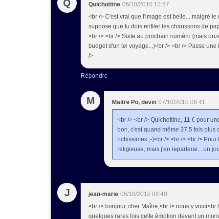
Q
Quichottine
06/10/2010 12:57
<br /> C'est vrai que l'image est belle... malgré le
suppose que tu dois enfiler les chaussons de pap
<br /> <br /> Suite au prochain numéro (mais on
budget d'un tel voyage...)<br /> <br /> Passe une
/>
Répondre
M
Maitre Po, devin
07/10/2010 08:41
<br /> <br /> Quichottine, 11 € pour un
bon, c'est quand même 37,5 fois plus 
richissimes ;-)<br /> <br /> <br /> Pour
religieuse, mais j'en reparlerai... un jou
J
jean-marie
06/10/2010 08:40
<br /> bonjour, cher Maître,<br /> nous y voici<br />
quelques rares fois cette émotion devant un mon