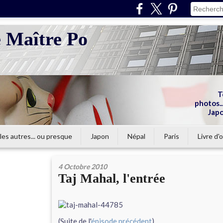
e Maître Po
T
photos...
Japo
les autres... ou presque
Japon
Népal
Paris
Livre d'o
4 Octobre 2010
Taj Mahal, l'entrée
(Suite de l'
épisode précédent
)