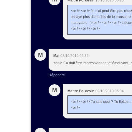
Maitre Po, devin
13/10/2010 00:20
<br /> <br /> Je n'ai peut-être pas réus
essayé plus d'une fois de le transcrire
incroyable ;-)<br /> <br /> <br /> L'écu
<br /> <br /> <br />
M
Mai
08/10/2010 09:35
<br /> Ca doit être impressionnant et émouvant...<
Répondre
M
Maitre Po, devin
09/10/2010 05:04
<br /> <br /> Tu sais quoi ? Tu flottes...
<br />