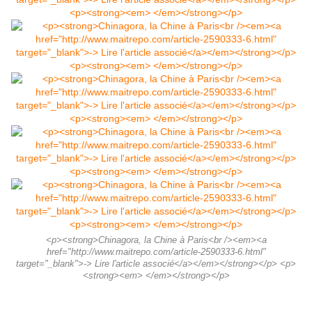
<p><strong>Chinagora, la Chine à Paris<br /><em><a
href="http://www.maitrepo.com/article-2590333-6.html"
target="_blank">-> Lire l'article associé</a></em></strong></p> <p>
<strong><em> </em></strong></p>