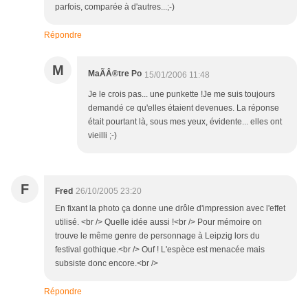
parfois, comparée à d'autres...;-)
Répondre
M
MaÃÂ®tre Po
15/01/2006 11:48
Je le crois pas... une punkette !Je me suis toujours
demandé ce qu'elles étaient devenues. La réponse
était pourtant là, sous mes yeux, évidente... elles ont
vieilli ;-)
F
Fred
26/10/2005 23:20
En fixant la photo ça donne une drôle d'impression avec l'effet
utilisé. <br /> Quelle idée aussi !<br /> Pour mémoire on
trouve le même genre de personnage à Leipzig lors du
festival gothique.<br /> Ouf ! L'espèce est menacée mais
subsiste donc encore.<br />
Répondre