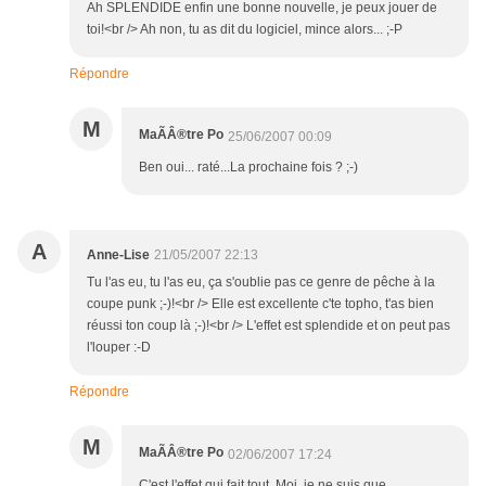
Ah SPLENDIDE enfin une bonne nouvelle, je peux jouer de
toi!<br /> Ah non, tu as dit du logiciel, mince alors... ;-P
Répondre
M
MaÃÂ®tre Po
25/06/2007 00:09
Ben oui... raté...La prochaine fois ? ;-)
A
Anne-Lise
21/05/2007 22:13
Tu l'as eu, tu l'as eu, ça s'oublie pas ce genre de pêche à la
coupe punk ;-)!<br /> Elle est excellente c'te topho, t'as bien
réussi ton coup là ;-)!<br /> L'effet est splendide et on peut pas
l'louper :-D
Répondre
M
MaÃÂ®tre Po
02/06/2007 17:24
C'est l'effet qui fait tout. Moi, je ne suis que