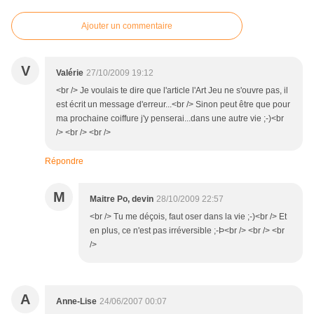
Ajouter un commentaire
V
Valérie
27/10/2009 19:12
<br /> Je voulais te dire que l'article l'Art Jeu ne s'ouvre pas, il
est écrit un message d'erreur...<br /> Sinon peut être que pour
ma prochaine coiffure j'y penserai...dans une autre vie ;-)<br
/> <br /> <br />
Répondre
M
Maitre Po, devin
28/10/2009 22:57
<br /> Tu me déçois, faut oser dans la vie ;-)<br /> Et
en plus, ce n'est pas irréversible ;-Þ<br /> <br /> <br
/>
A
Anne-Lise
24/06/2007 00:07