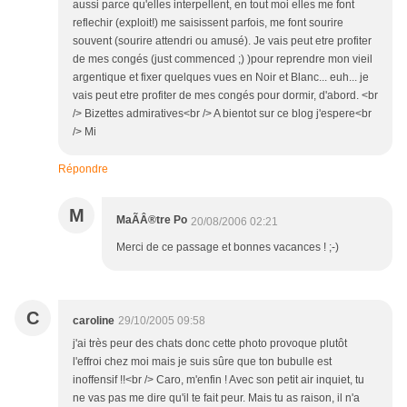
aussi parce qu'elles interpellent, en tout moi elles me font
reflechir (exploit!) me saisissent parfois, me font sourire
souvent (sourire attendri ou amusé). Je vais peut etre profiter
de mes congés (just commenced ;) )pour reprendre mon vieil
argentique et fixer quelques vues en Noir et Blanc... euh... je
vais peut etre profiter de mes congés pour dormir, d'abord. <br
/> Bizettes admiratives<br /> A bientot sur ce blog j'espere<br
/> Mi
Répondre
M
MaÃÂ®tre Po
20/08/2006 02:21
Merci de ce passage et bonnes vacances ! ;-)
C
caroline
29/10/2005 09:58
j'ai très peur des chats donc cette photo provoque plutôt
l'effroi chez moi mais je suis sûre que ton bubulle est
inoffensif !!<br /> Caro, m'enfin ! Avec son petit air inquiet, tu
ne vas pas me dire qu'il te fait peur. Mais tu as raison, il n'a