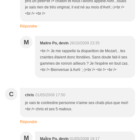
pris un petit<br /> chaton et nous l'avons appelé Avril...ouais
je sais rien de très original, il est né au mois d'Avril ;-)<br />
<br /> <br />
Répondre
M
Maitre Po, devin
26/10/2009 23:35
<br /> Je me rappelle la disparition de Mozart... tes
craintes étaient donc fondées. Sans doute fait-il ses
gammes de ronron ailleurs ? Je l'espère en tout cas.
<br /> Bienvenue à Avril ;-)<br /> <br /> <br />
C
chris
01/05/2008 17:50
je vais te contredire:personne n'aime ses chats plus que moi!
<br /> chris et ses 5 matous.
Répondre
M
Maître Po, devin
01/05/2008 19:17