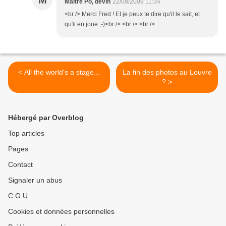
M
Maitre Po, devin
22/08/2009 11:34
<br /> Merci Fred ! Et je peux te dire qu'il le sait, et
qu'il en joue ;-)<br /> <br /> <br />
< All the world's a stage...
La fin des photos au Louvre
? >
Hébergé par Overblog
Top articles
Pages
Contact
Signaler un abus
C.G.U.
Cookies et données personnelles