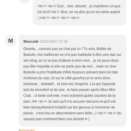
<br /> <br /> Euh... non, désolé... je maintiens ce que
j'ai écrit !<br /> Bon, on va dire qu'on les aime autant
;-)<br /> <br /> <br /> <br />
M
Muscade
10/11/2007 22:39
Omerta... connais pas ce chat par ici ! Tu vois, Maître de
Bubulle, ma maîtresse ne m'a pas habituée à être une star sur
son blog, je n'y ai pas d'album à mon nom... je ne peux donc
pas être inquiète si elle ne parle pas de moi... mais ce cher
Bubulle a pris l'habitude d'être toujours présent dans ta liste
d'articles (tu sais, là sur le côté gauche) je le sens donc
perplexe... dubitatif... et cela me chagrine. Lui qui t'apporte
tant de réconfort et de joie.. le faire passer après Miss Mini
Club... si belle soit-elle, n'est vraiment guère courtois de ta
part ;-ÞÞ <br /> Je sais qu'il n'a aucune rancune et qu'il est
bien tranquillement installé sur tes genoux à ronronner de
plaisir... c'est cha un attachement sans faille ;-) <br /> <br /> (tu
saurais pas comment faire une double Þ )