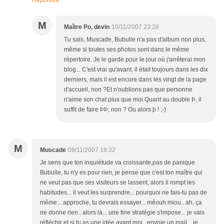
Répondre
M
Maître Po, devin
10/11/2007 23:28
Tu sais, Muscade, Bubulle n'a pas d'album non plus,
même si toutes ses photos sont dans le même
répertoire. Je le garde pour le jour où j'arrêterai mon
blog... C'est vrai qu'avant, il était toujours dans les dix
derniers, mais il est encore dans les vingt de la page
d'accueil, non ?Et n'oublions pas que personne
n'aime son chat plus que moi.Quant au double Þ, il
suffit de faire ÞÞ, non ? Ou alors þ ! ;-)
M
Muscade
09/11/2007 18:32
Je sens que ton inquiétude va croissante,pas de panique
Bubulle, tu n'y es pour rien, je pense que c'est ton maître qui
ne veut pas que ses visiteurs se lassent, alors il rompt les
habitudes... il veut les surprendre... pourquoi ne fais-tu pas de
même... approche, tu devrais essayer... mêouh miou.. ah, ça
ne donne rien.. alors là... une fine stratégie s'impose... je vais
réfléchir et si tu as une idée avant moi...envoie un mail... je