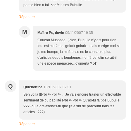
pense bien à toi..<br /> bises Bubulle
Répondre
M
Maître Po, devin
09/11/2007 19:35
Coucou Muscade ;-)Non, Bubulle n'y est pour rien,
tout est ma faute, gniark gniark... mais corrige-moi si
je me trompe, ta maîtresse ne te consacre plus
d'articles depuis longtemps, non ? Le félin serait-il
une espèce menacée... d'omerta ? ;-Þ
Q
Quichottine
18/10/2007 02:01
Ben voilà !!!<br /> <br /> ... Je vais encore traîner un effroyable
sentiment de culpabilité !<br /> <br /> Qu'as-tu fait de Bubulle
??? (ou alors attends-tu que j'aie fini de parcourir tous tes
articles...???)
Répondre