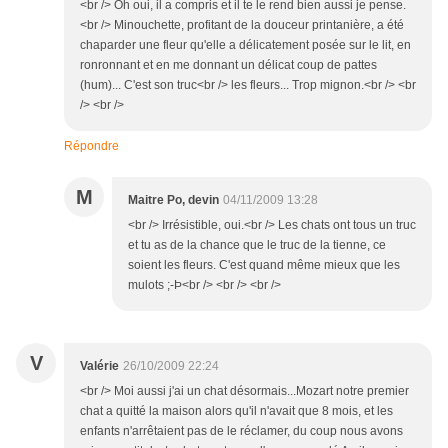
<br /> Oh oui, il a compris et il te le rend bien aussi je pense.
<br /> Minouchette, profitant de la douceur printanière, a été
chaparder une fleur qu'elle a délicatement posée sur le lit, en
ronronnant et en me donnant un délicat coup de pattes
(hum)... C'est son truc<br /> les fleurs... Trop mignon.<br /> <br
/> <br />
Répondre
M
Maitre Po, devin
04/11/2009 13:28
<br /> Irrésistible, oui.<br /> Les chats ont tous un truc
et tu as de la chance que le truc de la tienne, ce
soient les fleurs. C'est quand même mieux que les
mulots ;-Þ<br /> <br /> <br />
V
Valérie
26/10/2009 22:24
<br /> Moi aussi j'ai un chat désormais...Mozart notre premier
chat a quitté la maison alors qu'il n'avait que 8 mois, et les
enfants n'arrêtaient pas de le réclamer, du coup nous avons