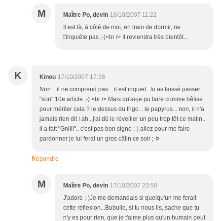
M
Maître Po, devin
18/10/2007 11:22
Il est là, à côté de moi, en train de dormir, ne
t'inquiète pas ;-)<br /> Il reviendra très bientôt...
K
Kinou
17/10/2007 17:38
Non... il ne comprend pas... il est inquiet.. tu as laissé passer
"son" 10e article ;-) <br /> Mais qu'ai-je pu faire comme bêtise
pour mériter cela ? le dessus du frigo... le papyrus... non, il n'a
jamais rien dit ! ah.. j'ai dû le réveiller un peu trop tôt ce matin..
il a fait "Gniiii".. c'est pas bon signe ;-) allez pour me faire
pardonner je lui ferai un gros câlin ce soir ;-Þ
Répondre
M
Maître Po, devin
17/10/2007 20:50
J'adore ;-)Je me demandais si quelqu'un me ferait
cette réflexion...Bubulle, si tu nous lis, sache que tu
n'y es pour rien, que je t'aime plus qu'un humain peut