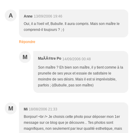
A
Anne
13/09/2006 19:46
Oui, il a l'oeil vif, Bubulle. Il aura compris. Mais son maître le
comprend-il toujours ? ;-)
Répondre
M
MaÃÂ®tre Po
14/09/2006 00:48
Son maître ? Eh bien son maître, il y tient comme à la
prunelle de ses yeux et essaie de satisfaire le
moindre de ses désirs. Mais il est si imprévisible,
parfois ;-)(Bubulle, pas son maître)
M
Mi
18/08/2006 21:33
Bonjour! <br /> Je choisis cette photo pour déposer mon 1er
message sur ce blog que je découvre... Tes photos sont
magnifiques, non seulement par leur qualité esthetique, mais