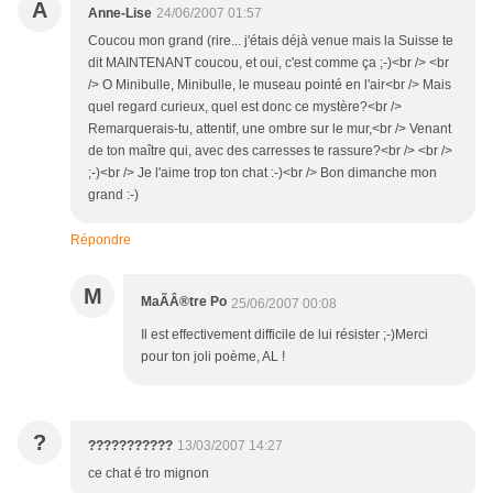
A
Anne-Lise
24/06/2007 01:57
Coucou mon grand (rire... j'étais déjà venue mais la Suisse te
dit MAINTENANT coucou, et oui, c'est comme ça ;-)<br /> <br
/> O Minibulle, Minibulle, le museau pointé en l'air<br /> Mais
quel regard curieux, quel est donc ce mystère?<br />
Remarquerais-tu, attentif, une ombre sur le mur,<br /> Venant
de ton maître qui, avec des carresses te rassure?<br /> <br />
;-)<br /> Je l'aime trop ton chat :-)<br /> Bon dimanche mon
grand :-)
Répondre
M
MaÃÂ®tre Po
25/06/2007 00:08
Il est effectivement difficile de lui résister ;-)Merci
pour ton joli poème, AL !
?
???????????
13/03/2007 14:27
ce chat é tro mignon