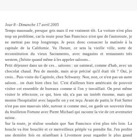
Jour 8 - Dimanche 17 avril 2005
Temps maussade, presque gris mais il est vraiment tôt. La voiture n'est plus
trop un problème, car la route pour San Francisco n'est que de l'autoroute, je
ne mettrai pas trop longtemps. Je peux donc consacrer la matinée à la
capitale de la Californie. Vu l'heure, ce sera la vieille ville, sorte de
reconstitution du vieux Sacramento, avec magasins et restaurants très
western, j'hésite quand même à les appeler saloons...
Petit déjeuner dans un de ces... saloons : un oatmeal, comme d'hab, avec un
chocolat chaud. Peu de monde, mais ai-je précisé qu'il était tôt ? Oui, je
crois... Puis visite du Capitole, chez Schwarzy. Non, non, ce n'est pas un autre
saloon... on était bien chez lui. C'est d'ailleurs bien américain de pouvoir
visiter cet ensemble de bureaux comme si l'on y travaillait. On peut même
visiter le réfectoire, ce qui, bien sûr, n'a pas un intérêt énorme, mais qui
montre l'hospitalité avec laquelle on y est reçu. Avant de partir, le Fort Sutter
n'est pas une mauvais idée, surtout si comme moi, on garde un souvenir ému
du feuilleton Fortune avec Pierre Michael qui raconte la vie de cet aventurier
suisse.
Sur la route, je réalise soudain que San Francisco n'est plus très loin. La
boucle va être bouclée et ce merveilleux périple va prendre fin. J'en profite
une dernière fois en m'arrêtant à Livermore pour regarder le plus grand