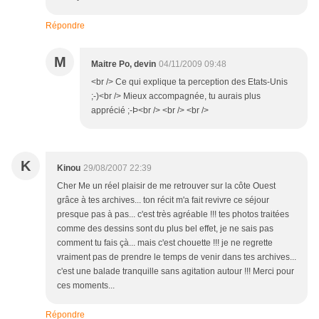
Répondre
M
Maitre Po, devin
04/11/2009 09:48
<br /> Ce qui explique ta perception des Etats-Unis
;-)<br /> Mieux accompagnée, tu aurais plus
apprécié ;-Þ<br /> <br /> <br />
K
Kinou
29/08/2007 22:39
Cher Me un réel plaisir de me retrouver sur la côte Ouest
grâce à tes archives... ton récit m'a fait revivre ce séjour
presque pas à pas... c'est très agréable !!! tes photos traitées
comme des dessins sont du plus bel effet, je ne sais pas
comment tu fais çà... mais c'est chouette !!! je ne regrette
vraiment pas de prendre le temps de venir dans tes archives...
c'est une balade tranquille sans agitation autour !!! Merci pour
ces moments...
Répondre