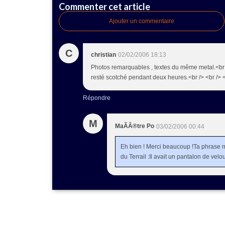
Commenter cet article
Ajouter un commentaire
C
christian
02/02/2006 18:13
Photos remarquables , textes du même metal.<br />
resté scotché pendant deux heures.<br /> <br /> <
Répondre
M
MaÃÂ®tre Po
03/02/2006 00:44
Eh bien ! Merci beaucoup !Ta phrase m
du Terrail :Il avait un pantalon de velo