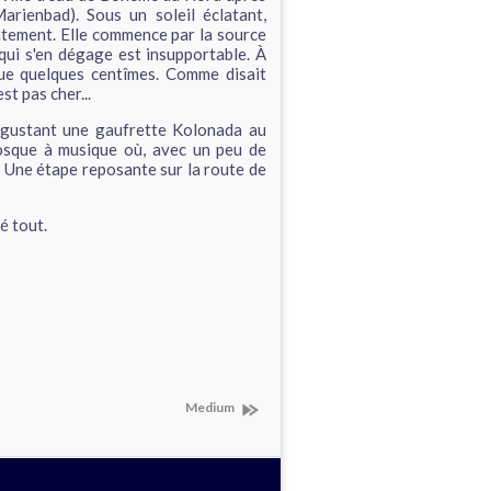
rienbad). Sous un soleil éclatant,
antement. Elle commence par la source
 qui s'en dégage est insupportable. À
que quelques centîmes. Comme disait
est pas cher...
égustant une gaufrette Kolonada au
kiosque à musique où, avec un peu de
 Une étape reposante sur la route de
é tout.
Medium