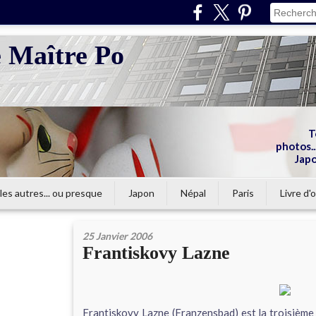
e Maître Po
T
photos...
Japo
les autres... ou presque
Japon
Népal
Paris
Livre d'o
25 Janvier 2006
Frantiskovy Lazne
Frantiskovy Lazne (Franzensbad) est la troisième