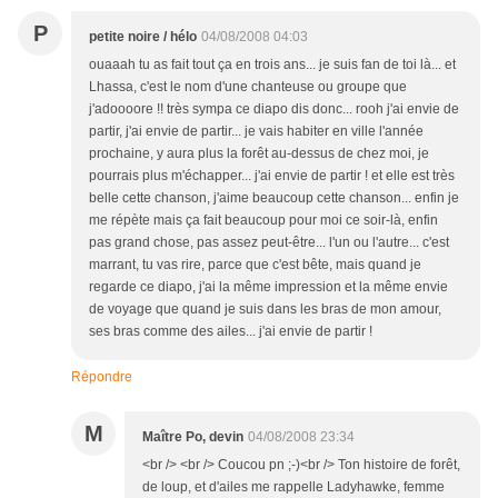
P
petite noire / hélo
04/08/2008 04:03
ouaaah tu as fait tout ça en trois ans... je suis fan de toi là... et
Lhassa, c'est le nom d'une chanteuse ou groupe que
j'adoooore !! très sympa ce diapo dis donc... rooh j'ai envie de
partir, j'ai envie de partir... je vais habiter en ville l'année
prochaine, y aura plus la forêt au-dessus de chez moi, je
pourrais plus m'échapper... j'ai envie de partir ! et elle est très
belle cette chanson, j'aime beaucoup cette chanson... enfin je
me répète mais ça fait beaucoup pour moi ce soir-là, enfin
pas grand chose, pas assez peut-être... l'un ou l'autre... c'est
marrant, tu vas rire, parce que c'est bête, mais quand je
regarde ce diapo, j'ai la même impression et la même envie
de voyage que quand je suis dans les bras de mon amour,
ses bras comme des ailes... j'ai envie de partir !
Répondre
M
Maître Po, devin
04/08/2008 23:34
<br /> <br /> Coucou pn ;-)<br /> Ton histoire de forêt,
de loup, et d'ailes me rappelle Ladyhawke, femme