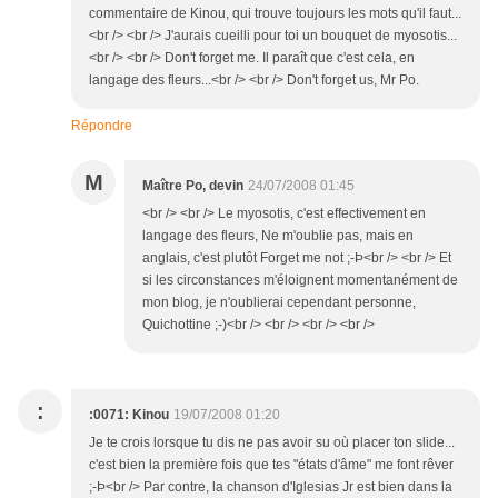
commentaire de Kinou, qui trouve toujours les mots qu'il faut...
<br /> <br /> J'aurais cueilli pour toi un bouquet de myosotis...
<br /> <br /> Don't forget me. Il paraît que c'est cela, en
langage des fleurs...<br /> <br /> Don't forget us, Mr Po.
Répondre
M
Maître Po, devin
24/07/2008 01:45
<br /> <br /> Le myosotis, c'est effectivement en
langage des fleurs, Ne m'oublie pas, mais en
anglais, c'est plutôt Forget me not ;-Þ<br /> <br /> Et
si les circonstances m'éloignent momentanément de
mon blog, je n'oublierai cependant personne,
Quichottine ;-)<br /> <br /> <br /> <br />
:
:0071: Kinou
19/07/2008 01:20
Je te crois lorsque tu dis ne pas avoir su où placer ton slide...
c'est bien la première fois que tes "états d'âme" me font rêver
;-Þ<br /> Par contre, la chanson d'Iglesias Jr est bien dans la