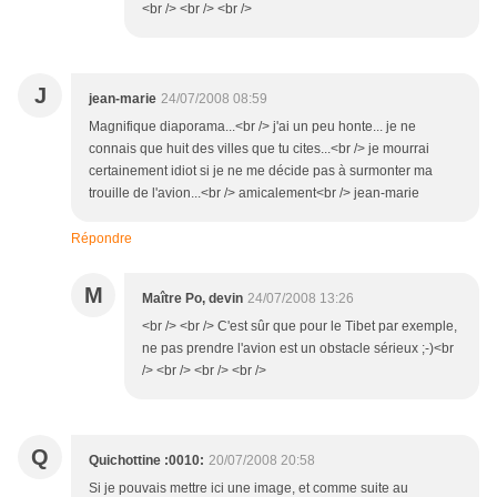
<br /> <br /> <br />
J
jean-marie
24/07/2008 08:59
Magnifique diaporama...<br /> j'ai un peu honte... je ne
connais que huit des villes que tu cites...<br /> je mourrai
certainement idiot si je ne me décide pas à surmonter ma
trouille de l'avion...<br /> amicalement<br /> jean-marie
Répondre
M
Maître Po, devin
24/07/2008 13:26
<br /> <br /> C'est sûr que pour le Tibet par exemple,
ne pas prendre l'avion est un obstacle sérieux ;-)<br
/> <br /> <br /> <br />
Q
Quichottine :0010:
20/07/2008 20:58
Si je pouvais mettre ici une image, et comme suite au