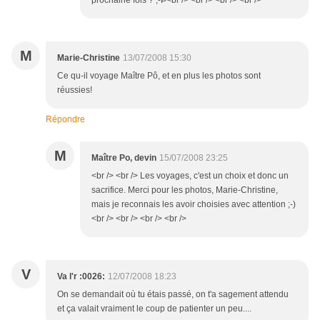
prochaine fois ? ;-Þ<br /> <br /> <br /> <br />
M
Marie-Christine
13/07/2008 15:30
Ce qu-il voyage Maître Pô, et en plus les photos sont
réussies!
Répondre
M
Maître Po, devin
15/07/2008 23:25
<br /> <br /> Les voyages, c'est un choix et donc un
sacrifice. Merci pour les photos, Marie-Christine,
mais je reconnais les avoir choisies avec attention ;-)
<br /> <br /> <br /> <br />
V
Va l'r :0026:
12/07/2008 18:23
On se demandait où tu étais passé, on t'a sagement attendu
et ça valait vraiment le coup de patienter un peu....