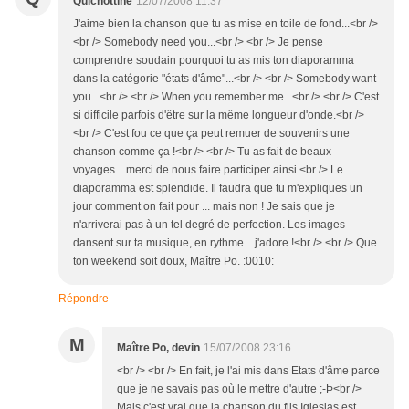
Quichottine
12/07/2008 11:37
J'aime bien la chanson que tu as mise en toile de fond...<br />
<br /> Somebody need you...<br /> <br /> Je pense
comprendre soudain pourquoi tu as mis ton diaporamma
dans la catégorie "états d'âme"...<br /> <br /> Somebody want
you...<br /> <br /> When you remember me...<br /> <br /> C'est
si difficile parfois d'être sur la même longueur d'onde.<br />
<br /> C'est fou ce que ça peut remuer de souvenirs une
chanson comme ça !<br /> <br /> Tu as fait de beaux
voyages... merci de nous faire participer ainsi.<br /> Le
diaporamma est splendide. Il faudra que tu m'expliques un
jour comment on fait pour ... mais non ! Je sais que je
n'arriverai pas à un tel degré de perfection. Les images
dansent sur ta musique, en rythme... j'adore !<br /> <br /> Que
ton weekend soit doux, Maître Po. :0010:
Répondre
M
Maître Po, devin
15/07/2008 23:16
<br /> <br /> En fait, je l'ai mis dans Etats d'âme parce
que je ne savais pas où le mettre d'autre ;-Þ<br />
Mais c'est vrai que la chanson du fils Iglesias est