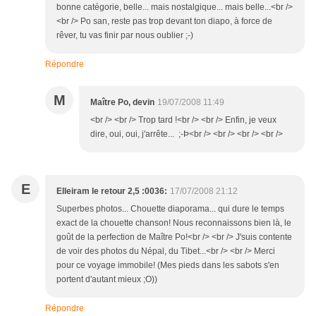
bonne catégorie, belle... mais nostalgique... mais belle...<br />
<br /> Po san, reste pas trop devant ton diapo, à force de
rêver, tu vas finir par nous oublier ;-)
Répondre
M
Maître Po, devin
19/07/2008 11:49
<br /> <br /> Trop tard !<br /> <br /> Enfin, je veux
dire, oui, oui, j'arrête... ;-Þ<br /> <br /> <br /> <br />
E
Elleiram le retour 2,5 :0036:
17/07/2008 21:12
Superbes photos... Chouette diaporama... qui dure le temps
exact de la chouette chanson! Nous reconnaissons bien là, le
goût de la perfection de Maître Po!<br /> <br /> J'suis contente
de voir des photos du Népal, du Tibet...<br /> <br /> Merci
pour ce voyage immobile! (Mes pieds dans les sabots s'en
portent d'autant mieux ;O))
Répondre