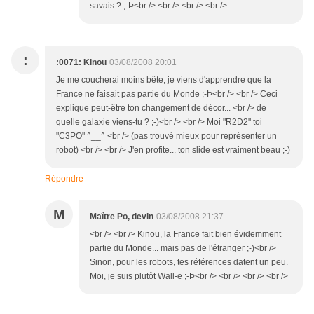
savais ? ;-Þ<br /> <br /> <br /> <br />
:
:0071: Kinou
03/08/2008 20:01
Je me coucherai moins bête, je viens d'apprendre que la
France ne faisait pas partie du Monde ;-Þ<br /> <br /> Ceci
explique peut-être ton changement de décor... <br /> de
quelle galaxie viens-tu ? ;-)<br /> <br /> Moi "R2D2" toi
"C3PO" ^__^ <br /> (pas trouvé mieux pour représenter un
robot) <br /> <br /> J'en profite... ton slide est vraiment beau ;-)
Répondre
M
Maître Po, devin
03/08/2008 21:37
<br /> <br /> Kinou, la France fait bien évidemment
partie du Monde... mais pas de l'étranger ;-)<br />
Sinon, pour les robots, tes références datent un peu.
Moi, je suis plutôt Wall-e ;-Þ<br /> <br /> <br /> <br />