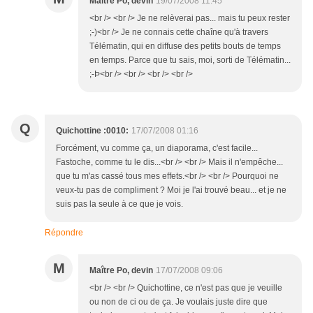
Maître Po, devin
19/07/2008 11:45
<br /> <br /> Je ne relèverai pas... mais tu peux rester
;-)<br /> Je ne connais cette chaîne qu'à travers
Télématin, qui en diffuse des petits bouts de temps
en temps. Parce que tu sais, moi, sorti de Télématin...
;-Þ<br /> <br /> <br /> <br />
Q
Quichottine :0010:
17/07/2008 01:16
Forcément, vu comme ça, un diaporama, c'est facile...
Fastoche, comme tu le dis...<br /> <br /> Mais il n'empêche...
que tu m'as cassé tous mes effets.<br /> <br /> Pourquoi ne
veux-tu pas de compliment ? Moi je l'ai trouvé beau... et je ne
suis pas la seule à ce que je vois.
Répondre
M
Maître Po, devin
17/07/2008 09:06
<br /> <br /> Quichottine, ce n'est pas que je veuille
ou non de ci ou de ça. Je voulais juste dire que