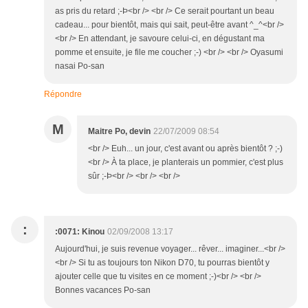
as pris du retard ;-Þ<br /> <br /> Ce serait pourtant un beau
cadeau... pour bientôt, mais qui sait, peut-être avant ^_^<br />
<br /> En attendant, je savoure celui-ci, en dégustant ma
pomme et ensuite, je file me coucher ;-) <br /> <br /> Oyasumi
nasai Po-san
Répondre
M
Maitre Po, devin
22/07/2009 08:54
<br /> Euh... un jour, c'est avant ou après bientôt ? ;-)
<br /> À ta place, je planterais un pommier, c'est plus
sûr ;-Þ<br /> <br /> <br />
:
:0071: Kinou
02/09/2008 13:17
Aujourd'hui, je suis revenue voyager... rêver... imaginer...<br />
<br /> Si tu as toujours ton Nikon D70, tu pourras bientôt y
ajouter celle que tu visites en ce moment ;-)<br /> <br />
Bonnes vacances Po-san