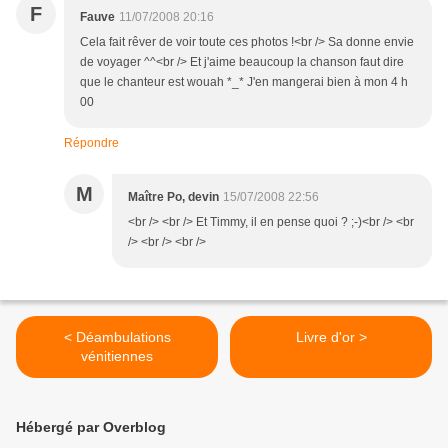
F
Fauve
11/07/2008 20:16
Cela fait rêver de voir toute ces photos !<br /> Sa donne envie
de voyager ^^<br /> Et j'aime beaucoup la chanson faut dire
que le chanteur est wouah *_* J'en mangerai bien à mon 4 h
00
Répondre
M
Maître Po, devin
15/07/2008 22:56
<br /> <br /> Et Timmy, il en pense quoi ? ;-)<br /> <br
/> <br /> <br />
< Déambulations
Livre d'or >
vénitiennes
Hébergé par Overblog