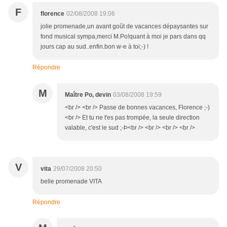
F
florence
02/08/2008 19:06
jolie promenade,un avant goût de vacances dépaysantes sur
fond musical sympa,merci M.Po!quant à moi je pars dans qq
jours cap au sud..enfin.bon w-e à toi;-) !
Répondre
M
Maître Po, devin
03/08/2008 19:59
<br /> <br /> Passe de bonnes vacances, Florence ;-)
<br /> Et tu ne t'es pas trompée, la seule direction
valable, c'est le sud ;-Þ<br /> <br /> <br /> <br />
V
vita
29/07/2008 20:50
belle promenade VITA
Répondre