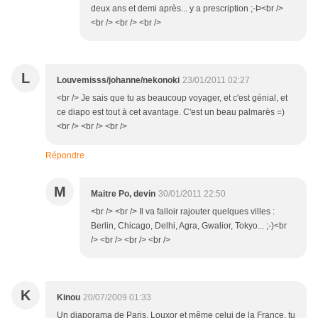
deux ans et demi après... y a prescription ;-Þ<br />
<br /> <br /> <br />
L
Louvemisss/johanne/nekonoki
23/01/2011 02:27
<br /> Je sais que tu as beaucoup voyager, et c'est génial, et
ce diapo est tout à cet avantage. C'est un beau palmarès =)
<br /> <br /> <br />
Répondre
M
Maitre Po, devin
30/01/2011 22:50
<br /> <br /> Il va falloir rajouter quelques villes :
Berlin, Chicago, Delhi, Agra, Gwalior, Tokyo... ;-)<br
/> <br /> <br /> <br />
K
Kinou
20/07/2009 01:33
Un diaporama de Paris, Louxor et même celui de la France, tu