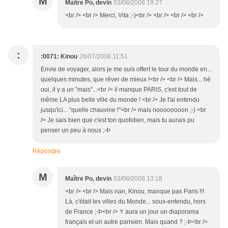
M
Maître Po, devin
03/08/2008 19:27
<br /> <br /> Merci, Vita ;-)<br /> <br /> <br /> <br />
:
:0071: Kinou
26/07/2008 11:51
Envie de voyager, alors je me suis offert le tour du monde en...
quelques minutes, que rêver de mieux !<br /> <br /> Mais... hé
oui, il y a un "mais"...<br /> il manque PARIS, c'est tout de
même LA plus belle ville du monde ! <br /> Je t'ai entendu
jusqu'ici... "quelle chauvine !"<br /> mais noooooooon ;-) <br
/> Je sais bien que c'est ton quotidien, mais tu aurais pu
penser un peu à nous ;-Þ
Répondre
M
Maître Po, devin
03/08/2008 13:18
<br /> <br /> Mais nan, Kinou, manque pas Paris !!!
Là, c'était les villes du Monde... sous-entendu, hors
de France ;-Þ<br /> Y aura un jour un diaporama
français et un autre parisien. Mais quand ? ;-Þ<br />