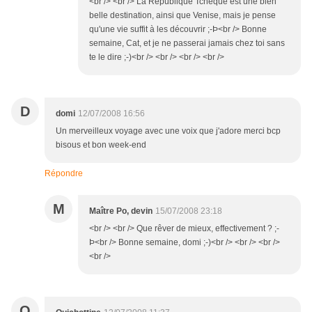
<br /> <br /> La République Tchèque est une bien
belle destination, ainsi que Venise, mais je pense
qu'une vie suffit à les découvrir ;-Þ<br /> Bonne
semaine, Cat, et je ne passerai jamais chez toi sans
te le dire ;-)<br /> <br /> <br /> <br />
D
domi
12/07/2008 16:56
Un merveilleux voyage avec une voix que j'adore merci bcp
bisous et bon week-end
Répondre
M
Maître Po, devin
15/07/2008 23:18
<br /> <br /> Que rêver de mieux, effectivement ? ;-
Þ<br /> Bonne semaine, domi ;-)<br /> <br /> <br />
<br />
Q