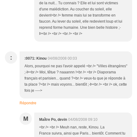
de la nuit... Tu connais ? Elle et lui sont victimes
d'une malédiction. Au coucher du soleil, elle
devient<br /> femme mais lui se transforme en
faucon. Au lever du soleil, elle redevient loup et lui
reprend forme humaine. Une bien belle histoire ;-
Þ<br /> <br /> <br /> <br />
:
:0071: Kinou
04/08/2008 00:03
Alors, pourquoi ne pas l'avoir appelé <br /> "Villes étrangères"
;-Þ<br /> Moi, têtue ? naaannn !<br /> <br /> Diaporama
français et parisien... quand ?<br /> veux-tu que je réponde à
ta place ?<br /> mais voyons... bientôt ;-Þ<br /> <br /> ok, cette
fois je ---->
Répondre
M
Maître Po, devin
04/08/2008 09:10
<br /> <br /> Meuh nan, reste, Kinou. La
France suivra, ainsi que Paris... bientôt. Comment tu