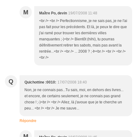
M
Maître Po, devin
19/07/2008 11:48
<br /> <br /> Perfectionnisme, je ne sais pas, je ne l'ai
pas fait pour les précédents. Et là, je peux te dire que
j'ai ramé pour trouver les dernières villes
manquantes ;-)<br /> Bientôt (hihi), tu pourras
définitivement retirer tes sabots, mais pas avant la
rentrée...<br /> <br /> ... 2008 ? ;-Þ<br /> <br /> <br />
<br />
Q
Quichottine :0010:
17/07/2008 18:40
Non, je ne connais pas...Tu sais, moi, en dehors des livres...
et encore, de certains seulement, je ne connais pas grand
chose ! ;-)<br /> <br /> Allez, là j'avoue que je te cherche un
peu... <br /> <br /> Je me sauve...
Répondre
M