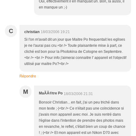
Oui, effectivement il en manquait un. Bon, là aussi, il
en manque un ;-)
C
christian
18/03/2006 19:21
Si l'on m'avait dit un jour que Maitre Po frequentait les eglises
je ne l'aurai pas cru.<br /> Toute plaisanterie mise à part, ce
cliché est bon pour la Photokina de Cologne en Septembre.
<br /> <br /> Pour info j'aimerai connaitre l' appareil et l'objectif
utilisé par maitre Po?<br />
Répondre
M
MaÃÂ®tre Po
18/03/2006 21:31
Bonsoir Christian... en fait, j'ai un peu triché dans
mon texte ;-)<br /> Ce n'était pas une coïncidence si
j'avais mon appareil avec moi. Je suis rentré dans
l'église dans l'intention de prendre des photos mais
en revanche, le reflet, c'était bien un coup de chance
! ;-)<br /> Et mon appareil est un Nikon D70 avec