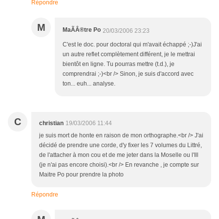
Répondre
M
MaÃÂ®tre Po
20/03/2006 23:23
C'est le doc. pour doctoral qui m'avait échappé ;-)J'ai
un autre reflet complètement différent, je le mettrai
bientôt en ligne. Tu pourras mettre (t.d.), je
comprendrai ;-)<br /> Sinon, je suis d'accord avec
ton... euh... analyse.
C
christian
19/03/2006 11:44
je suis mort de honte en raison de mon orthographe.<br /> J'ai
décidé de prendre une corde, d'y fixer les 7 volumes du Littré,
de l'attacher à mon cou et de me jeter dans la Moselle ou l'Ill
(je n'ai pas encore choisi).<br /> En revanche , je compte sur
Maitre Po pour prendre la photo
Répondre