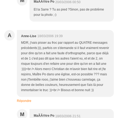
M
MaÃÂ®tre Po
20/03/2006 00:50
Et la Sarre ? Tu as pied ?Sinon, pas de problème
pour la photo ;-)
A
Anne-Lise
18/03/2006 19:39
MDR, j'vais pisser au froc par rapport au QUATRE messages
précédents:))), parfois on s'demande si il faut vraiment revenir
pour dire qu'on a fait une faute d'orthographe, parce que déjà
et de 1 c'est pas dit que les autres l'aient vu, et et de 2, on
risque toujours d'en refaire une pour dire qu'on en a fait une
:))))<br /> Alors merci Christian de m'avoir bien fait rire et j'te
rejoins, Maître Po dans une église, est-ce possible ??? mais
non j't'embête rooo, j'aime bien c'nouveau carrelage, ça
donne de belles couleurs, heureusement que t'ais là pour
immortaliser le truc :))<br /> Bisous et bonne nuit :))
Répondre
M
MaÃÂ®tre Po
18/03/2006 21:51