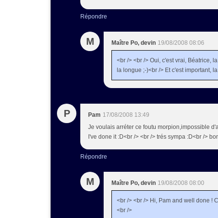
Répondre
M
Maître Po, devin
19/08/2008 08:06
<br /> <br /> Oui, c'est vrai, Béatrice,
la longue ;-)<br /> Et c'est important, la
P
Pam
17/08/2008 13:49
Je voulais arréter ce foutu morpion,impossible d'al
I've done it :D<br /> <br /> trés sympa :D<br /> b
Répondre
M
Maître Po, devin
19/08/2008 08:00
<br /> <br /> Hi, Pam and well done ! C
<br />