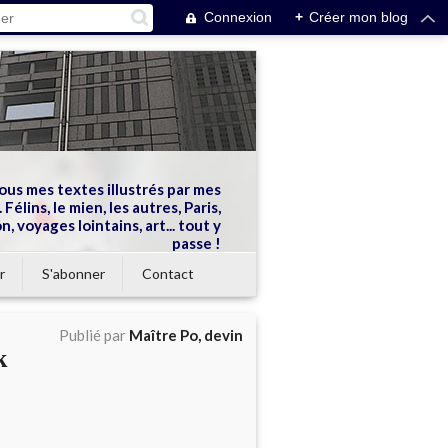
Connexion
+
Créer mon blog
ous mes textes illustrés par mes
 Félins, le mien, les autres, Paris,
n, voyages lointains, art... tout y
passe !
r
S'abonner
Contact
Publié par
Maître Po, devin
k