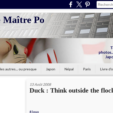
e Maître Po
T
photos...
Japo
les autres... ou presque
Japon
Népal
Paris
Livre d'o
13 Août 2008
Duck : Think outside the floc
#Jeux