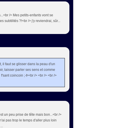
...<br /> Mes petits-enfants vont se
 subtilités ?!<br /> j'y reviendrai, sûr...
t, il faut se glisser dans la peau d'un
chir, laisser parler ses sens et comme
'sant coincoin ;-Þ<br /> <br /> <br />
t un peu prise de tête mais bon...<br />
 n'ai pas trop le temps d'aller plus loin
...