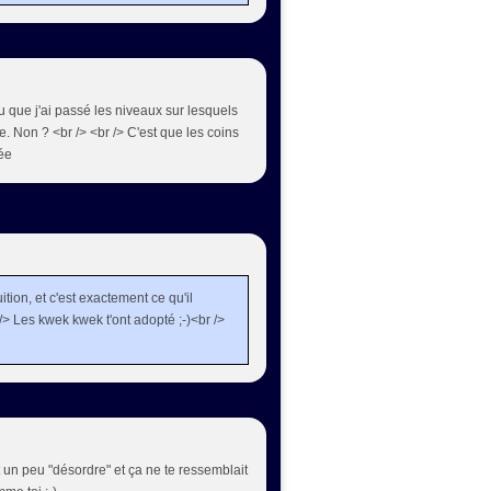
u que j'ai passé les niveaux sur lesquels
aire. Non ? <br /> <br /> C'est que les coins
rée
uition, et c'est exactement ce qu'il
/> Les kwek kwek t'ont adopté ;-)<br />
t un peu "désordre" et ça ne te ressemblait