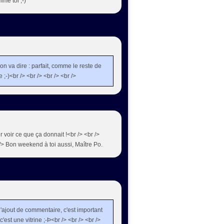
mme toi ;-)
 on va dire : parfait, comme le reste de
;-)<br /> <br /> <br /> <br />
ur voir ce que ça donnait !<br /> <br />
/> Bon weekend à toi aussi, Maître Po.
 d'ajout de commentaire, c'est important
'est une vitrine ;-Þ<br /> <br /> <br />