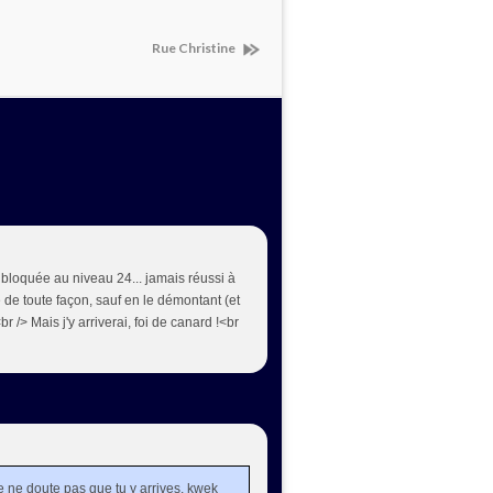
Rue Christine
à bloquée au niveau 24... jamais réussi à
de toute façon, sauf en le démontant (et
r /> Mais j'y arriverai, foi de canard !<br
je ne doute pas que tu y arrives, kwek