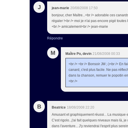
J
jean-marie
20/08/2008 17:50
bonjour, cher Maïtre...<br /> adorable ces canards
régaler !<br /> moi je n'ai pas encore pigé toutes les
<br /> amicalement<br /> jean-marie
Répondre
M
Maître Po, devin
21/08/2008 00:33
<br /> <br /> Bonsoir JM ;-)<br /> En fai
canard, c'est plus facile. Ne pas réfle
dans la chanson, remuer le popotin en f
<br />
B
Beatrice
18/08/2008 22:20
Amusant et graphiquement réussi... La musique es
C'est rigolo...j'ai fait quelques niveaux mais là, je
dans l'aventure... J'y reviendrai l'esprit plus serein