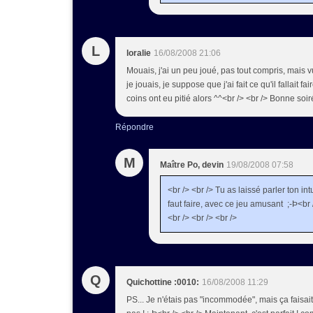
L
loralie
16/08/2008 21:06
Mouais, j'ai un peu joué, pas tout compris, mais v
je jouais, je suppose que j'ai fait ce qu'il fallait f
coins ont eu pitié alors ^^<br /> <br /> Bonne soi
Répondre
M
Maître Po, devin
19/08/2008 07:58
<br /> <br /> Tu as laissé parler ton int
faut faire, avec ce jeu amusant ;-Þ<br 
<br /> <br /> <br />
Q
Quichottine :0010:
16/08/2008 11:29
PS... Je n'étais pas "incommodée", mais ça faisai