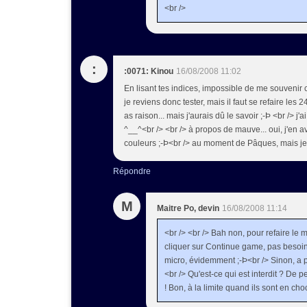
<br />
:
:0071: Kinou
16/08/2008 11:02
En lisant tes indices, impossible de me souvenir c
je reviens donc tester, mais il faut se refaire les 2
as raison... mais j'aurais dû le savoir ;-Þ <br /> j
^__^<br /> <br /> à propos de mauve... oui, j'en a
couleurs ;-Þ<br /> au moment de Pâques, mais je c
Répondre
M
Maitre Po, devin
16/08/2008 11:14
<br /> <br /> Bah non, pour refaire le m
cliquer sur Continue game, pas besoin 
micro, évidemment ;-Þ<br /> Sinon, a prio
<br /> Qu'est-ce qui est interdit ? De
! Bon, à la limite quand ils sont en choco