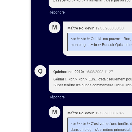
pas ! ;-Þ<br /> <br /> Maintenant, c'est parfait ! co
Répondre
M
Maître Po, devin
19/08/2008 00:08
<br /> <br /> Ouh là, ma pauvre... Bon,
mon blog ;-Þ<br /> Bonsoir Quichottine 
Q
Quichottine :0010:
16/08/2008 11:27
Génial !...<br /> <br /> Euh... c'était seulement po
Super fenêtre d'ajout de commentaire !<br /> <br 
Répondre
M
Maître Po, devin
19/08/2008 07:45
<br /> <br /> C'est vrai qu'une fenêtre
dans un blog... c'est même primordial, c