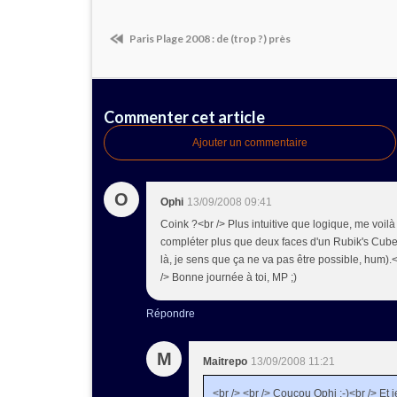
Paris Plage 2008 : de (trop ?) près
Commenter cet article
Ajouter un commentaire
O
Ophi
13/09/2008 09:41
Coink ?<br /> Plus intuitive que logique, me voil
compléter plus que deux faces d'un Rubik's Cube 
là, je sens que ça ne va pas être possible, hum).<b
/> Bonne journée à toi, MP ;)
Répondre
M
Maitrepo
13/09/2008 11:21
<br /> <br /> Coucou Ophi ;-)<br /> Et 