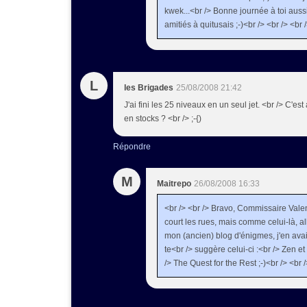
kwek...<br /> Bonne journée à toi aussi.
amitiés à quitusais ;-)<br /> <br /> <br 
L
les Brigades
25/08/2008 21:42
J'ai fini les 25 niveaux en un seul jet. <br /> C'es
en stocks ? <br /> ;-{)
Répondre
M
Maitrepo
26/08/2008 16:33
<br /> <br /> Bravo, Commissaire Valent
court les rues, mais comme celui-là, all
mon (ancien) blog d'énigmes, j'en av
te<br /> suggère celui-ci :<br /> Zen e
/> The Quest for the Rest ;-)<br /> <br /