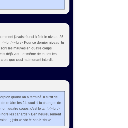
omment j'avais réussi à finir le niveau 25,
4 ;-)<br /> <br /> Pour ce dernier niveau, tu
'ai sorti les mauves en quatre coups
vais déjà vus... et même de toutes les
rois que c'est maintenant interdit.
orpion quand on a terminé, il suffit de
de refaire les 24, sauf si tu changes de
ri, quatre coups, c'est le tarif ;-)<br />
 peindre les canards ? Ben heureusement
lat... ;-)<br /> <br /> <br /> <br />