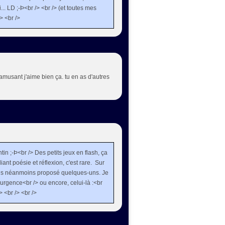
.. LD ;-Þ<br /> <br /> (et toutes mes
/> <br />
t amusant j'aime bien ça. tu en as d'autres
in ;-Þ<br /> Des petits jeux en flash, ça
iant poésie et réflexion, c'est rare. Sur
ais néanmoins proposé quelques-uns. Je
t urgence<br /> ou encore, celui-là :<br
> <br /> <br />