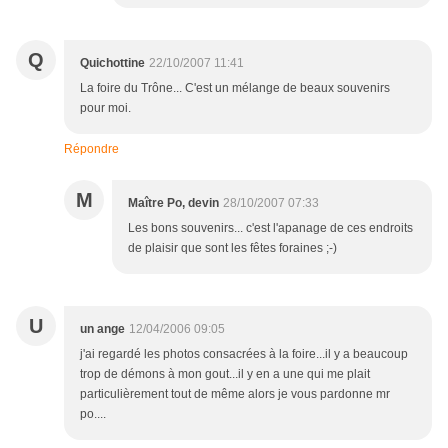
Q
Quichottine
22/10/2007 11:41
La foire du Trône... C'est un mélange de beaux souvenirs
pour moi.
Répondre
M
Maître Po, devin
28/10/2007 07:33
Les bons souvenirs... c'est l'apanage de ces endroits
de plaisir que sont les fêtes foraines ;-)
U
un ange
12/04/2006 09:05
j'ai regardé les photos consacrées à la foire...il y a beaucoup
trop de démons à mon gout...il y en a une qui me plait
particulièrement tout de même alors je vous pardonne mr
po....