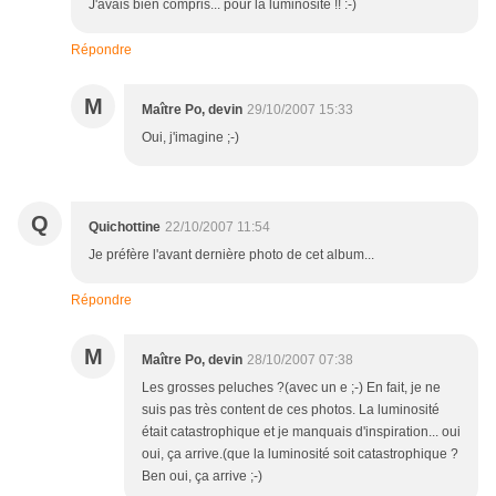
J'avais bien compris... pour la luminosité !! :-)
Répondre
M
Maître Po, devin
29/10/2007 15:33
Oui, j'imagine ;-)
Q
Quichottine
22/10/2007 11:54
Je préfère l'avant dernière photo de cet album...
Répondre
M
Maître Po, devin
28/10/2007 07:38
Les grosses peluches ?(avec un e ;-) En fait, je ne
suis pas très content de ces photos. La luminosité
était catastrophique et je manquais d'inspiration... oui
oui, ça arrive.(que la luminosité soit catastrophique ?
Ben oui, ça arrive ;-)