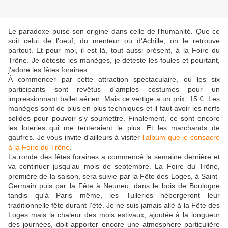
Le paradoxe puise son origine dans celle de l'humanité. Que ce
soit celui de l'oeuf, du menteur ou d'Achille, on le retrouve
partout. Et pour moi, il est là, tout aussi présent, à la Foire du
Trône. Je déteste les manèges, je déteste les foules et pourtant,
j'adore les fêtes foraines.
À commencer par cette attraction spectaculaire, où les six
participants sont revêtus d'amples costumes pour un
impressionnant ballet aérien. Mais ce vertige a un prix, 15 €. Les
manèges sont de plus en plus techniques et il faut avoir les nerfs
solides pour pouvoir s'y soumettre. Finalement, ce sont encore
les loteries qui me tenteraient le plus. Et les marchands de
gaufres. Je vous invite d'ailleurs à visiter
l'album que je consacre
à la Foire du Trône
.
La ronde des fêtes foraines a commencé la semaine dernière et
va continuer jusqu'au mois de septembre. La Foire du Trône,
première de la saison, sera suivie par la Fête des Loges, à Saint-
Germain puis par la Fête à Neuneu, dans le bois de Boulogne
tandis qu'à Paris même, les Tuileries hébergeront leur
traditionnelle fête durant l'été. Je ne suis jamais allé à la Fête des
Loges mais la chaleur des mois estivaux, ajoutée à la longueur
des journées, doit apporter encore une atmosphère particulière