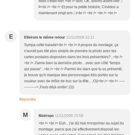
Mais c'était hier !<br /> Bon, OK, disons avant-hier ;-
Þ<br /> <br /> Et pour la petite histoire, Cinédoc a
maintenant vingt ans ;-)<br /> <br /> <br /> <br />
E
Elleiram le nième retour
11/11/2008 22:11
Sympa cette balade!<br /> <br /> A propos du montage, ça
n'aurait pas été plus simple de prendre la photo avec les
cartes postales disposées dans les trois présentoirs?...<br />
<br /> J'aime bien la dernière photo... avec son côté "temps
qui passe"...<br /> <br /> Parmis les stars que tu as présenté,
je trouve qu'il manque des personnages très portés sur la
couleur avec de drôle de truc sur la tête... ;O))<br /> <br /> -----
----------> J'suis déjà sortie! ;O))
Répondre
M
Maitrepo
11/11/2008 23:58
<br /> <br /> Euh... j'ai dû mal m'exprimer au sujet du
montage, parce que j'ai effectivement disposé les