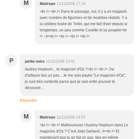
M
Maitrepo
11/11/2008 17:18
<br /> <br /> Dans le passage, oui, il y a un magasin
avec nombre de figurines et de modèles réduits. Y a
la célèbre fusée de Tintin, qui me fait rêver depuis si
longtemps, un peu comme Cosette et sa poupée<br
/> ;-Þ<br /> <br /> <br /> <br />
P
petite noire
11/11/2008 14:42
Audrey Hepburn... le magicien d'Oz ?<br /> <br /> J'ai
d'ailleurs fais un pas... Je me suis payée "Le magicien d'Oz",
je suis très contente parce que je vais enfin pouvoir le
découvrir...
Répondre
M
Maitrepo
11/11/2008 14:57
<br /> <br /> Malheureuse ! Audrey Hepburn dans Le
magicien d'Oz ? C'est Judy Garland ;-Þ<br /> Et
maintenant que tu as fait un pas, fais-en même