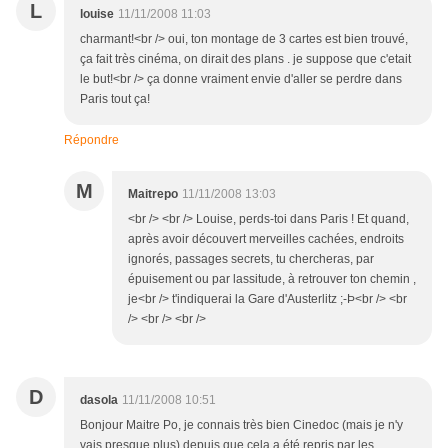
L
louise
11/11/2008 11:03
charmant!<br /> oui, ton montage de 3 cartes est bien trouvé,
ça fait très cinéma, on dirait des plans . je suppose que c'etait
le but!<br /> ça donne vraiment envie d'aller se perdre dans
Paris tout ça!
Répondre
M
Maitrepo
11/11/2008 13:03
<br /> <br /> Louise, perds-toi dans Paris ! Et quand,
après avoir découvert merveilles cachées, endroits
ignorés, passages secrets, tu chercheras, par
épuisement ou par lassitude, à retrouver ton chemin ,
je<br /> t'indiquerai la Gare d'Austerlitz ;-Þ<br /> <br
/> <br /> <br />
D
dasola
11/11/2008 10:51
Bonjour Maitre Po, je connais très bien Cinedoc (mais je n'y
vais presque plus) depuis que cela a été repris par les