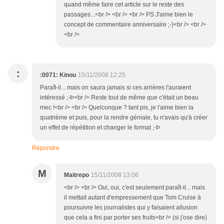
quand même faire cet article sur le reste des
passages...<br /> <br /> <br /> PS J'aime bien le
concept de commentaire anniversaire ;-)<br /> <br />
<br />
:
:0071: Kinou
15/11/2008 12:25
Paraît-il... mais on saura jamais si ces arrières l'auraient
intéressé ;-Þ<br /> Reste tout de même que c'était un beau
mec !<br /> <br /> Quelconque ? tant pis, je l'aime bien la
quatrième et puis, pour la rendre géniale, tu n'avais qu'à créer
un effet de répétition et changer le format ;-Þ
Répondre
M
Maitrepo
15/11/2008 13:06
<br /> <br /> Oui, oui, c'est seulement paraît-il... mais
il mettait autant d'empressement que Tom Cruise à
poursuivre les journalistes qui y faisaient allusion
que cela a fini par porter ses fruits<br /> (si j'ose dire)