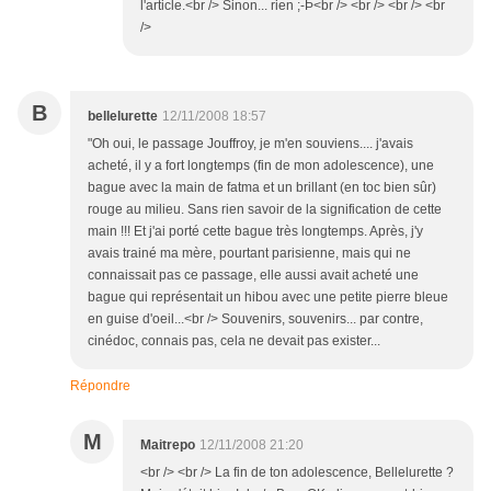
l'article.<br /> Sinon... rien ;-Þ<br /> <br /> <br /> <br
/>
B
bellelurette
12/11/2008 18:57
"Oh oui, le passage Jouffroy, je m'en souviens.... j'avais
acheté, il y a fort longtemps (fin de mon adolescence), une
bague avec la main de fatma et un brillant (en toc bien sûr)
rouge au milieu. Sans rien savoir de la signification de cette
main !!! Et j'ai porté cette bague très longtemps. Après, j'y
avais trainé ma mère, pourtant parisienne, mais qui ne
connaissait pas ce passage, elle aussi avait acheté une
bague qui représentait un hibou avec une petite pierre bleue
en guise d'oeil...<br /> Souvenirs, souvenirs... par contre,
cinédoc, connais pas, cela ne devait pas exister...
Répondre
M
Maitrepo
12/11/2008 21:20
<br /> <br /> La fin de ton adolescence, Bellelurette ?