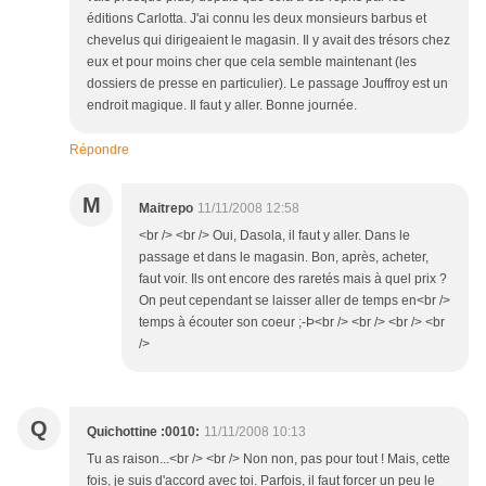
éditions Carlotta. J'ai connu les deux monsieurs barbus et
chevelus qui dirigeaient le magasin. Il y avait des trésors chez
eux et pour moins cher que cela semble maintenant (les
dossiers de presse en particulier). Le passage Jouffroy est un
endroit magique. Il faut y aller. Bonne journée.
Répondre
M
Maitrepo
11/11/2008 12:58
<br /> <br /> Oui, Dasola, il faut y aller. Dans le
passage et dans le magasin. Bon, après, acheter,
faut voir. Ils ont encore des raretés mais à quel prix ?
On peut cependant se laisser aller de temps en<br />
temps à écouter son coeur ;-Þ<br /> <br /> <br /> <br
/>
Q
Quichottine :0010:
11/11/2008 10:13
Tu as raison...<br /> <br /> Non non, pas pour tout ! Mais, cette
fois, je suis d'accord avec toi. Parfois, il faut forcer un peu le