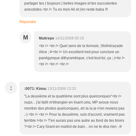
partager tes ( toujours ) belles images et tes succulentes
anecdotes.<br /> Tu es mon Ali et j'en reste baba !!!
Répondre
M
Maitrepo
14/11/2008 00:16
<br /> <br /> Quel sens de la formule, Shéhérazade
Alice ;-Þ<br /> Un excellent mot pour conclure un
panégyrique dithyrambique, c'est tout toi, ça ;-)<br />
<br /> <br /> <br />
:
:0071: Kinou
13/11/2008 13:32
"La deuxième et la quatrième sont plus quelconques"<br />
oups... j'ai failli m'étrangler en lisant cela, MP avoue nous
montrer des photos quelconques, ah la la je n'en reviens pas
;-) <br /> <br /> Pour la deuxième, suis d'accord, vraiment pas
terrible !<br /> T'en aurais pas une autre au fond de tes tiroirs
?<br /> Cary Grant en maillot de bain... on ne te dira rien ;-Þ