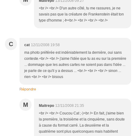
Maitrepo
13/11/2008 09:27
<br /> <br /> D'un autre côté, tu me rassures, je ne
savais pas que la créature de Frankenstein était ton
type d'homme ;-Þ<br /> <br /> <br /> <br />
C
cat
12/11/2008 19:58
ma photo préférée est indéniablement la dernière, oui sans
conteste.<br /> <br /> j'aime l'idée que tu as eu sur la première
... dommage que les autres cartes ne soient pas dans l'idée ...
je parle de ce qu'il y a dessus ... <br /> <br /> <br /> sinon ...
rien <br /> <br /> bisous
Répondre
M
Maitrepo
12/11/2008 21:35
<br /> <br /> Coucou Cat ;-)<br /> En fait, j'aime bien
la première, la troisième et la cinquième, sans doute
à cause du format carré. La deuxième et la
quatrième sont plus quelconques mais habillent