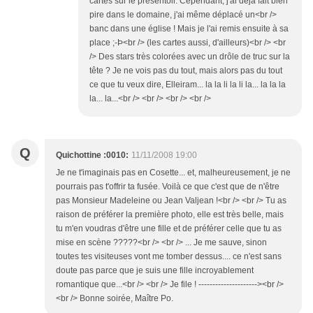
cartes sur le présentoir. Cependant, j'ai déjà fait bien
pire dans le domaine, j'ai même déplacé un<br />
banc dans une église ! Mais je l'ai remis ensuite à sa
place ;-Þ<br /> (les cartes aussi, d'ailleurs)<br /> <br
/> Des stars très colorées avec un drôle de truc sur la
tête ? Je ne vois pas du tout, mais alors pas du tout
ce que tu veux dire, Elleiram... la la li la li la... la la la
la... la...<br /> <br /> <br /> <br />
Q
Quichottine :0010:
11/11/2008 19:00
Je ne t'imaginais pas en Cosette... et, malheureusement, je ne
pourrais pas t'offrir ta fusée. Voilà ce que c'est que de n'être
pas Monsieur Madeleine ou Jean Valjean !<br /> <br /> Tu as
raison de préférer la première photo, elle est très belle, mais
tu m'en voudras d'être une fille et de préférer celle que tu as
mise en scène ?????<br /> <br /> ... Je me sauve, sinon
toutes tes visiteuses vont me tomber dessus.... ce n'est sans
doute pas parce que je suis une fille incroyablement
romantique que...<br /> <br /> Je file ! ---------------------><br />
<br /> Bonne soirée, Maître Po.