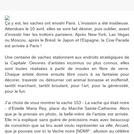
Ça y est, les vaches ont envahi Paris. L'invasion a été insidieuse.
Attendues le 10 avril, elles se sont fait désirer, puis oublier, avant
d'investir hier les trottoirs parisiens. Après New-York, Las Vegas
ou Moscou, après le Brésil, le Japon et l'Espagne, la Cow Parade
est arrivée à Paris !
Une centaine de vaches stationnent aux endroits stratégiques de
la Capitale. Oeuvres d'artistes inconnus ou plus connus, elles
sont toutes réalisées à partir de moules en fibre de verre.
Chaque artiste donne ensuite libre cours à sa fantaisie pour
décorer, travestir ou détourner cet animal bonasse et inoffensif,
tantôt marchant, tantôt broutant, pour l'art, pour la générosité,
pour le fun.
J'ai choisi de vous montrer la vache 153 - La vache qui était noire
- d'Estelle Maria Rey, place du Marché Sainte-Catherine. Alors
que je la prenais en photo, la belle-mère de l'artiste est arrivée.
Elle m'a expliqué sans guère de précisions mais avec beaucoup
de conviction que sa bru avait voulu représenter sa ville, Arcueil,
que je pouvais voir ici la Vache noire [NDMP : allusion au célèbre