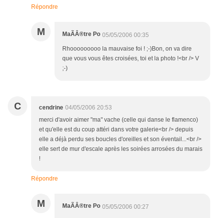
Répondre
M
MaÃÂ®tre Po
05/05/2006 00:35
Rhooooooooo la mauvaise foi ! ;-)Bon, on va dire
que vous vous êtes croisées, toi et la photo !<br /> V
;-)
C
cendrine
04/05/2006 20:53
merci d'avoir aimer "ma" vache (celle qui danse le flamenco)
et qu'elle est du coup attéri dans votre galerie<br /> depuis
elle a déjà perdu ses boucles d'oreilles et son éventail...<br />
elle sert de mur d'escale après les soirées arrosées du marais
!
Répondre
M
MaÃÂ®tre Po
05/05/2006 00:27