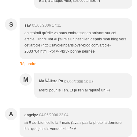
Bah, à chaque ville, ses coutumes ;-)
S
sav
05/05/2006 17:11
on croirait qu'elle va nous embrasser en arrivant sur cet
article...<br /> <br /> j'ai mis un petit lien depuis mon blog vers
cet article (http://savoieinparis.over-blog.com/article-
2633764.html )<br /> <br /> bonne journée
Répondre
M
MaÃÂ®tre Po
07/05/2006 10:58
Merci pour le lien. Et je t'en ai rajouté un ;-)
A
angelyz
04/05/2006 22:04
sii !! c'et bien celle là !! mais j'avais pas la photo la dernière
fois que je suis venue !!<br /> V