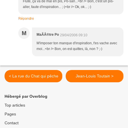
Flûte, ça va de mal en pis, Po-san...<br /> Bon, c'est un pis-
aller, faute d'inspiration... ;-)<br /> Ok, ok... ;-)
Répondre
M
MaÃÂ®tre Po
29/04/2006 09:10
M'imposer ton manque d'inspiration, t'es vache avec
moi...<br /> Bon, on est quittes, là, non ? ;-)
< La rue du Chat qui pêche
Jean-Louis Toutain >
Hébergé par Overblog
Top articles
Pages
Contact