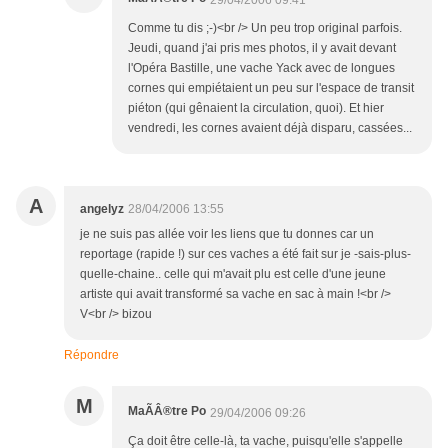
Comme tu dis ;-)<br /> Un peu trop original parfois.
Jeudi, quand j'ai pris mes photos, il y avait devant
l'Opéra Bastille, une vache Yack avec de longues
cornes qui empiétaient un peu sur l'espace de transit
piéton (qui gênaient la circulation, quoi). Et hier
vendredi, les cornes avaient déjà disparu, cassées...
A
angelyz
28/04/2006 13:55
je ne suis pas allée voir les liens que tu donnes car un
reportage (rapide !) sur ces vaches a été fait sur je -sais-plus-
quelle-chaine.. celle qui m'avait plu est celle d'une jeune
artiste qui avait transformé sa vache en sac à main !<br />
V<br /> bizou
Répondre
M
MaÃÂ®tre Po
29/04/2006 09:26
Ça doit être celle-là, ta vache, puisqu'elle s'appelle