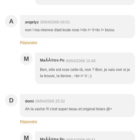
A
angelyz
30/04/2006 00:01
non ! ma mienne était toute rose !<br /> V<br /> bizou
Répondre
M
MaÃÂ®tre Po
30/04/2006 10:48
Ben, elle est rose celle-là, non ? Bon, je vais voir si je
la trouve, la tienne...<br /> V ;-)
D
domi
28/04/2006 20:32
Ah la vache !!! c'est super beau et original bises @+
Répondre
M
MaÃÂ®tre Po
29/04/2006 09:41