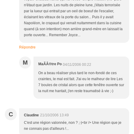
n'étaut que jardin. Les nuits de pleine lune, j'étais terrorisée
par la lueur qui entrait par un oeil de boeuf de l'escalier,
éclairant les vitraux de la porte du salon... Puis il y avait
Napoléon, le crapaud qui venait nuitamment dans la cuisine
quand (à son intention) mon arrière grand-mère en laissait la
porte ouverte... Remember Joyce...
Répondre
M
MaÃÂ®tre Po
04/11/2006 00:22
On a beau réaliser plus tard le non-fondé de ces
craintes, le mal est fait. J'ai eu le malheur de lire Les
7 boules de cristal alors que cette fenêtre ouverte sur
la nuit me hantait, j'en reste traumatisé à vie ;-)
C
Claudine
21/10/2006 13:49
C'est une région valonnée, non ? ;-)<br /> Une région que je
ne connais pas d'ailleurs !...