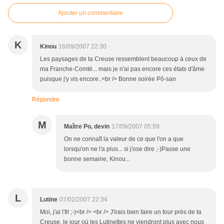
Ajouter un commentaire
K
Kinou
16/09/2007 22:30
Les paysages de ta Creuse ressemblent beaucoup à ceux de
ma Franche-Comté... mais je n'ai pas encore ces états d'âme
puisque j'y vis encore..<br /> Bonne soirée Pô-san
Répondre
M
Maître Po, devin
17/09/2007 05:59
On ne connaît la valeur de ce que l'on a que
lorsqu'on ne l'a plus... si j'ose dire ;-)Passe une
bonne semaine, Kinou...
L
Lutine
07/02/2007 22:34
Moi, j'ai l'Ill ;-)<br /> <br /> J'irais bien faire un tour près de ta
Creuse, le jour où les Lutinettes ne viendront plus avec nous