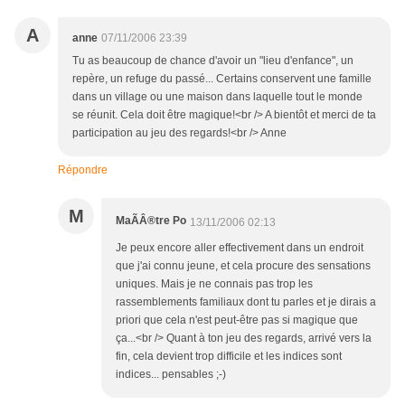
A
anne
07/11/2006 23:39
Tu as beaucoup de chance d'avoir un "lieu d'enfance", un
repère, un refuge du passé... Certains conservent une famille
dans un village ou une maison dans laquelle tout le monde
se réunit. Cela doit être magique!<br /> A bientôt et merci de ta
participation au jeu des regards!<br /> Anne
Répondre
M
MaÃÂ®tre Po
13/11/2006 02:13
Je peux encore aller effectivement dans un endroit
que j'ai connu jeune, et cela procure des sensations
uniques. Mais je ne connais pas trop les
rassemblements familiaux dont tu parles et je dirais a
priori que cela n'est peut-être pas si magique que
ça...<br /> Quant à ton jeu des regards, arrivé vers la
fin, cela devient trop difficile et les indices sont
indices... pensables ;-)