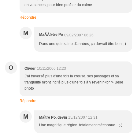
en vacances, pour bien profiter du calme.
Répondre
M
MaÃÂ®tre Po
09/02/2007 06:26
Dans une quinzaine d'années, ça devrait être bon ;-)
O
Olivier
10/11/2006 12:23
J'ai traversé plus d'une fois la creuse, ses paysages et sa
tranquilité m'ont incité plus d'une fois à y revenir.<br /> Belle
photo
Répondre
M
Maître Po, devin
15/12/2007 12:31
Une magnifique région, totalement méconnue... ;-)