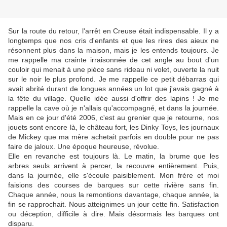
Sur la route du retour, l'arrêt en Creuse était indispensable. Il y a
longtemps que nos cris d'enfants et que les rires des aieux ne
résonnent plus dans la maison, mais je les entends toujours. Je
me rappelle ma crainte irraisonnée de cet angle au bout d'un
couloir qui menait à une pièce sans rideau ni volet, ouverte la nuit
sur le noir le plus profond. Je me rappelle ce petit débarras qui
avait abrité durant de longues années un lot que j'avais gagné à
la fête du village. Quelle idée aussi d'offrir des lapins ! Je me
rappelle la cave où je n'allais qu'accompagné, et dans la journée.
Mais en ce jour d'été 2006, c'est au grenier que je retourne, nos
jouets sont encore là, le château fort, les Dinky Toys, les journaux
de Mickey que ma mère achetait parfois en double pour ne pas
faire de jaloux. Une époque heureuse, révolue.
Elle en revanche est toujours là. Le matin, la brume que les
arbres seuls arrivent à percer, la recouvre entièrement. Puis,
dans la journée, elle s'écoule paisiblement. Mon frère et moi
faisions des courses de barques sur cette rivière sans fin.
Chaque année, nous la remontions davantage, chaque année, la
fin se rapprochait. Nous atteignimes un jour cette fin. Satisfaction
ou déception, difficile à dire. Mais désormais les barques ont
disparu.