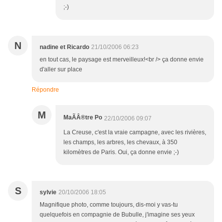
;-)
N
nadine et Ricardo
21/10/2006 06:23
en tout cas, le paysage est merveilleux!<br /> ça donne envie
d'aller sur place
Répondre
M
MaÃÂ®tre Po
22/10/2006 09:07
La Creuse, c'est la vraie campagne, avec les rivières,
les champs, les arbres, les chevaux, à 350
kilomètres de Paris. Oui, ça donne envie ;-)
S
sylvie
20/10/2006 18:05
Magnifique photo, comme toujours, dis-moi y vas-tu
quelquefois en compagnie de Bubulle, j'imagine ses yeux