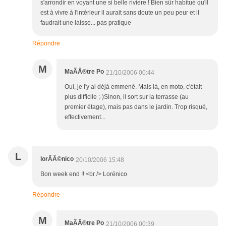
s'arrondir en voyant une si belle rivière ! Bien sûr habitué qu'il
est à vivre à l'intérieur il aurait sans doute un peu peur et il
faudrait une laisse... pas pratique
Répondre
M
MaÃÂ®tre Po
21/10/2006 00:44
Oui, je l'y ai déjà emmené. Mais là, en moto, c'était
plus difficile ;-)Sinon, il sort sur la terrasse (au
premier étage), mais pas dans le jardin. Trop risqué,
effectivement...
L
lorÃÂ©nico
20/10/2006 15:48
Bon week end !! <br /> Lorénico
Répondre
M
MaÃÂ®tre Po
21/10/2006 00:39