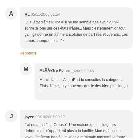
A
AL
05/11/2006 01:54
Quel état d'âme!!! <br /> Il ne me semble pas avoir vu MP
écrire si long sur ces états d'âme... Mais c'est joliment dit tout
ça... ça donne un air mélancolique de part ses souvenirs.. Les
temps changent...<br />
Répondre
M
MaÃÂ®tre Po
08/11/2006 00:46
Merci d'aimer, AL, ;-)Et si tu consultes la catégorie
Etats d'âme, tu y trouveras des textes bien plus longs
!
J
joyce
30/10/2006 09:17
J'ai eu aussi "ma Creuse". Une maison qui est toujours
debout mais n'appartient plus à la famille. Mon enfance la
voyait "château hanté", je l'ai revue "simple maison", le "parc"