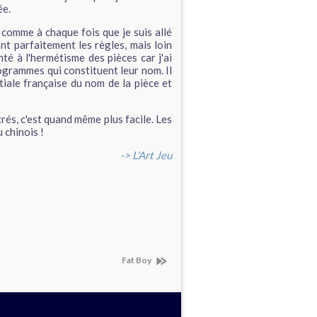
ée.
r, comme à chaque fois que je suis allé
nt parfaitement les règles, mais loin
nté à l'hermétisme des pièces car j'ai
ogrammes qui constituent leur nom. Il
nitiale française du nom de la pièce et
trés, c'est quand même plus facile. Les
u chinois !
-> L'Art Jeu
Fat Boy