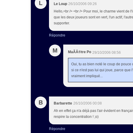
L
Le Loup
26/10/2006 09:26
Hello,<br /> <br /> Pour moi, le charme vient de l'
que les deux joueurs sont en vert, l'un actif, l'aut
supporter.
Répondre
M
MaÃÂ®tre Po
29/10/2006 08:56
Oui, tu as bien noté le coup de pouc
si ce n'est pas lui qui joue, parce que l'
vraiment impliqué...
B
Barbarette
26/10/2006 00:08
Ah en effet ça n'a déjà pas l'air évident en frança
respire la concentration ! ;o)
Répondre