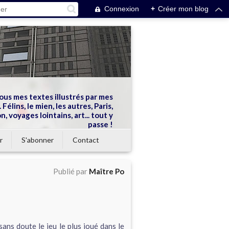
Connexion
+
Créer mon blog
ous mes textes illustrés par mes
 Félins, le mien, les autres, Paris,
n, voyages lointains, art... tout y
passe !
r
S'abonner
Contact
Publié par
Maître Po
 sans doute le jeu le plus joué dans le