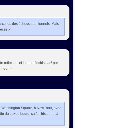
e celles des échecs traditionnels. Mais
èces ;-)
 reflexion, et je ne reflechis pas! par
nheur ;-)
'est Washington Square, à New-York, avec
din du Luxembourg, ça fait tristounet à