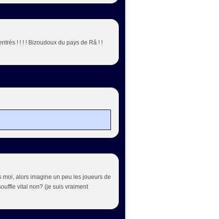
rés ! ! ! ! Bizoudoux du pays de Râ ! !
cs moi, alors imagine un peu les joueurs de
 souffle vital non? (je suis vraiment