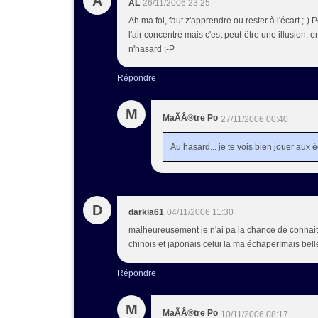
A
AL
26/11/2006 23:25
Ah ma foi, faut z'apprendre ou rester à l'écart ;-) Pov
l'air concentré mais c'est peut-être une illusion, e
n'hasard ;-P
Répondre
M
MaÃÂ®tre Po
27/11/2006 00:40
Au hasard... je te vois bien jouer aux 
D
darkia61
04/11/2006 11:30
malheureusement je n'ai pa la chance de connaitre
chinois et japonais celui la ma échaper!mais belle
Répondre
M
MaÃÂ®tre Po
10/11/2006 08:17