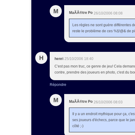
M
MaÃÂ®tre Po
26/10/2006 08:08
Les règles ne sont guère différentes d
reste le problème de ces %§!@& de pi
H
henri
25/10/2006 18:40
C'est pas mon truc, ce genre de jeu! Cela demande
contre, prendre des joueurs en photo, c'est du bo
Répondre
M
MaÃÂ®tre Po
26/10/2006 08:03
Il y a un endroit mythique pour ça, c
ses joueurs d'échecs, parce que le jar
côté ;-)