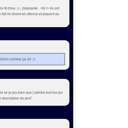
 tit chou ;-).. j'plaisante...<br /> ils ont
n fait ils rêvent en silence et piquent au
échecs comme ça, toi ;-)
 se je jeu bien que j admire tout les jeu
 description du jeu!!