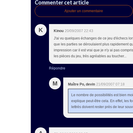
Commenter cet article
Ajouter un commentaire
K
Kinou
20/09/2007 22:43
J'ai vu quelques échanges de ce jeu d'échecs lo
que les parties se déroulaient plus rapidement qu
impression car il est vrai que je n'y ai pas compri
les pièces du jeu, très agréables au toucher...
Répondre
M
Maître Po, devin
21/09/2007 07:18
Le nombre de possibilités est bien moi
explique peut-être cela. En effet, les fo
lettrés doivent rester près de leur souver