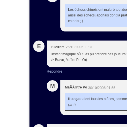
Les échecs chinois ont malgré tout des
aussi des échecs japonais dont la prati
chinois ;-)
E
Elleiram
26/10/2006 11:31
Instant magique où tu as pu prendre ces joueurs s
/> Bravo, Maître Po :O))
Répondre
M
MaÃÂ®tre Po
30/10/2006 01:55
Ils regardaient tous les pièces, comme 
ça ;-)