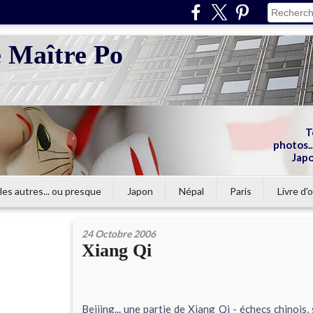
e Maître Po
T
photos...
Japo
les autres... ou presque
Japon
Népal
Paris
Livre d'o
24 Octobre 2006
Xiang Qi
Beijing... une partie de Xiang Qi - échecs chinois,