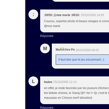
:
:0059: @nne marie :0010:
25/10/2006 14:05
Coucou, superbe photo et beaux visages si concent
@nne marie
Répondre
M
MaÃÂ®tre Po
26/10/2006 08:02
Il faut dire que le jeu est prenant ;-)
L
louise
25/10/2006 12:14
en effet, je reste fascinée par les joueurs d'éche
ton bidule chinois, le Xiang Qi!! <br /> Qi, c'est le
mauvaise en Chinois moi!! désolée!)
Répondre