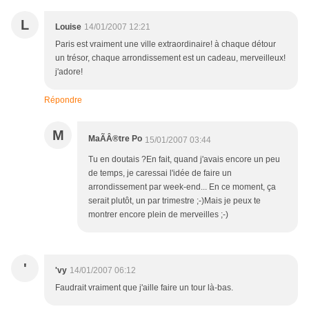
L
Louise
14/01/2007 12:21
Paris est vraiment une ville extraordinaire! à chaque détour
un trésor, chaque arrondissement est un cadeau, merveilleux!
j'adore!
Répondre
M
MaÃÂ®tre Po
15/01/2007 03:44
Tu en doutais ?En fait, quand j'avais encore un peu
de temps, je caressai l'idée de faire un
arrondissement par week-end... En ce moment, ça
serait plutôt, un par trimestre ;-)Mais je peux te
montrer encore plein de merveilles ;-)
'
'vy
14/01/2007 06:12
Faudrait vraiment que j'aille faire un tour là-bas.