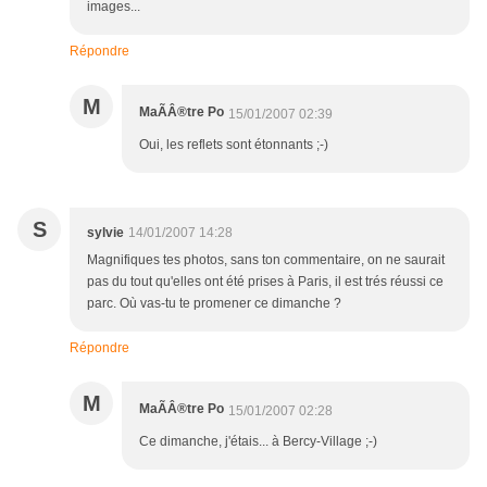
images...
Répondre
M
MaÃÂ®tre Po
15/01/2007 02:39
Oui, les reflets sont étonnants ;-)
S
sylvie
14/01/2007 14:28
Magnifiques tes photos, sans ton commentaire, on ne saurait
pas du tout qu'elles ont été prises à Paris, il est trés réussi ce
parc. Où vas-tu te promener ce dimanche ?
Répondre
M
MaÃÂ®tre Po
15/01/2007 02:28
Ce dimanche, j'étais... à Bercy-Village ;-)