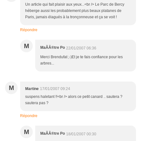
Un article qui fait plaisir aux yeux...<br /> Le Parc de Bercy
héberge aussi les probablement plus beaux platanes de
Paris, jamais élagués à la tronçonneuse et ça se voit !
Répondre
M
MaÃÂ®tre Po
22/01/2007 06:36
Merci Brendufat ;-)Et je te fais confiance pour les
arbres...
M
Martine
17/01/2007 09:24
suspens haletant !!<br /> alors ce petit canard .. sautera ?
sautera pas ?
Répondre
M
MaÃÂ®tre Po
18/01/2007 00:30