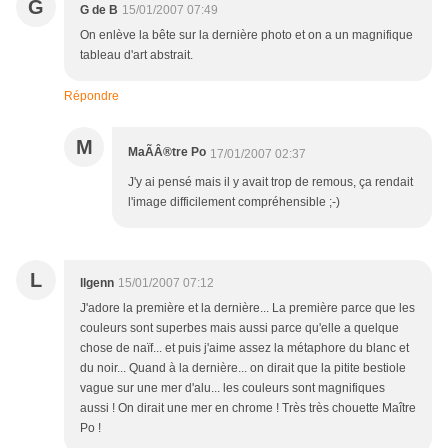
G
G de B
15/01/2007 07:49
On enlève la bête sur la dernière photo et on a un magnifique
tableau d'art abstrait.
Répondre
M
MaÃÂ®tre Po
17/01/2007 02:37
J'y ai pensé mais il y avait trop de remous, ça rendait
l'image difficilement compréhensible ;-)
L
llgenn
15/01/2007 07:12
J'adore la première et la dernière... La première parce que les
couleurs sont superbes mais aussi parce qu'elle a quelque
chose de naïf... et puis j'aime assez la métaphore du blanc et
du noir... Quand à la dernière... on dirait que la pitite bestiole
vague sur une mer d'alu... les couleurs sont magnifiques
aussi ! On dirait une mer en chrome ! Très très chouette Maître
Po !