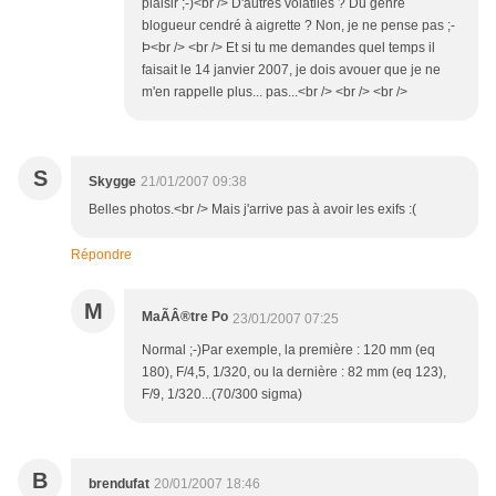
plaisir ;-)<br /> D'autres volatiles ? Du genre
blogueur cendré à aigrette ? Non, je ne pense pas ;-
Þ<br /> <br /> Et si tu me demandes quel temps il
faisait le 14 janvier 2007, je dois avouer que je ne
m'en rappelle plus... pas...<br /> <br /> <br />
S
Skygge
21/01/2007 09:38
Belles photos.<br /> Mais j'arrive pas à avoir les exifs :(
Répondre
M
MaÃÂ®tre Po
23/01/2007 07:25
Normal ;-)Par exemple, la première : 120 mm (eq
180), F/4,5, 1/320, ou la dernière : 82 mm (eq 123),
F/9, 1/320...(70/300 sigma)
B
brendufat
20/01/2007 18:46