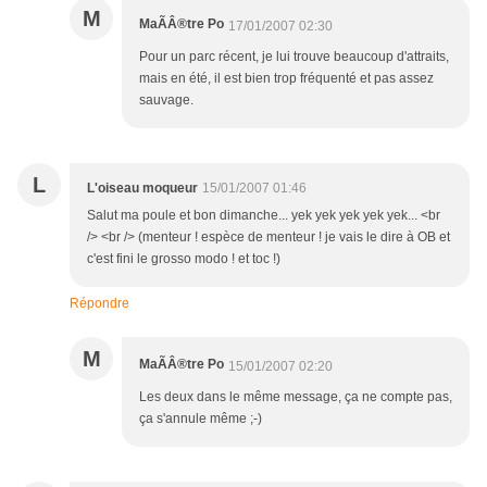
M
MaÃÂ®tre Po
17/01/2007 02:30
Pour un parc récent, je lui trouve beaucoup d'attraits,
mais en été, il est bien trop fréquenté et pas assez
sauvage.
L
L'oiseau moqueur
15/01/2007 01:46
Salut ma poule et bon dimanche... yek yek yek yek yek... <br
/> <br /> (menteur ! espèce de menteur ! je vais le dire à OB et
c'est fini le grosso modo ! et toc !)
Répondre
M
MaÃÂ®tre Po
15/01/2007 02:20
Les deux dans le même message, ça ne compte pas,
ça s'annule même ;-)