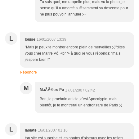
Tu sais quoi, me rappelle plus, mais vu la photo, je
pense qu'il a amorcé suffisamment sa descente pour
ne plus pouvoir l'annuler ;-)
L
louise
16/01/2007 13:39
"Mais je peux te montrer encore plein de merveilles ;-)"dites
vous cher Maitre Pô, <br /> à quoi je vous réponds: "mais
j'espère bien!!"
Répondre
M
MaÃÂ®tre Po
17/01/2007 02:42
Bon, le prochain article, c'est Apocalypto, mais
bientôt, je te montrerai un endroit rare de Paris ;-)
L
lasiate
16/01/2007 01:16
ton site est superbe et les photos d'oiseaux avec les reflets