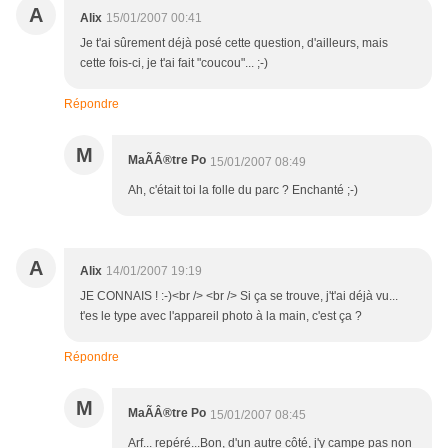
A
Alix
15/01/2007 00:41
Je t'ai sûrement déjà posé cette question, d'ailleurs, mais
cette fois-ci, je t'ai fait "coucou"... ;-)
Répondre
M
MaÃÂ®tre Po
15/01/2007 08:49
Ah, c'était toi la folle du parc ? Enchanté ;-)
A
Alix
14/01/2007 19:19
JE CONNAIS ! :-)<br /> <br /> Si ça se trouve, j't'ai déjà vu...
t'es le type avec l'appareil photo à la main, c'est ça ?
Répondre
M
MaÃÂ®tre Po
15/01/2007 08:45
Arf... repéré...Bon, d'un autre côté, j'y campe pas non