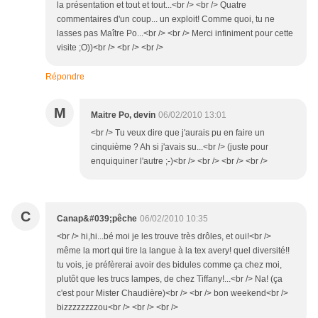
la présentation et tout et tout...<br /> <br /> Quatre
commentaires d'un coup... un exploit! Comme quoi, tu ne
lasses pas Maître Po...<br /> <br /> Merci infiniment pour cette
visite ;O))<br /> <br /> <br />
Répondre
M
Maitre Po, devin
06/02/2010 13:01
<br /> Tu veux dire que j'aurais pu en faire un
cinquième ? Ah si j'avais su...<br /> (juste pour
enquiquiner l'autre ;-)<br /> <br /> <br /> <br />
C
Canap&#039;pêche
06/02/2010 10:35
<br /> hi,hi...bé moi je les trouve très drôles, et oui!<br />
même la mort qui tire la langue à la tex avery! quel diversité!!
tu vois, je préfèrerai avoir des bidules comme ça chez moi,
plutôt que les trucs lampes, de chez Tiffany!...<br /> Na! (ça
c'est pour Mister Chaudière)<br /> <br /> bon weekend<br />
bizzzzzzzzou<br /> <br /> <br />