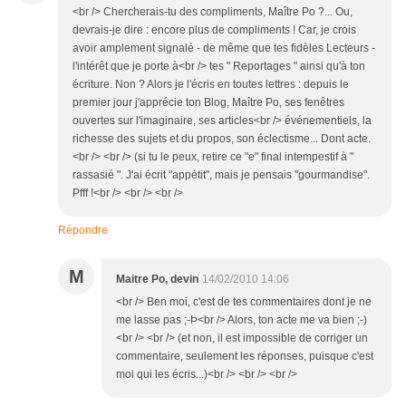
<br /> Chercherais-tu des compliments, Maître Po ?... Ou,
devrais-je dire : encore plus de compliments ! Car, je crois
avoir amplement signalé - de même que tes fidèles Lecteurs -
l'intérêt que je porte à<br /> tes " Reportages " ainsi qu'à ton
écriture. Non ? Alors je l'écris en toutes lettres : depuis le
premier jour j'apprécie ton Blog, Maître Po, ses fenêtres
ouvertes sur l'imaginaire, ses articles<br /> événementiels, la
richesse des sujets et du propos, son éclectisme... Dont acte.
<br /> <br /> (si tu le peux, retire ce "e" final intempestif à "
rassasié ". J'ai écrit "appétit", mais je pensais "gourmandise".
Pfff !<br /> <br /> <br />
Répondre
M
Maitre Po, devin
14/02/2010 14:06
<br /> Ben moi, c'est de tes commentaires dont je ne
me lasse pas ;-Þ<br /> Alors, ton acte me va bien ;-)
<br /> <br /> (et non, il est impossible de corriger un
commentaire, seulement les réponses, puisque c'est
moi qui les écris...)<br /> <br /> <br />