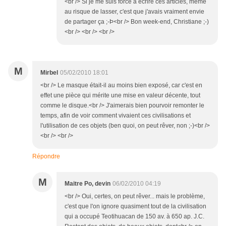
<br /> Si je me suis forcé à écrire ces articles, même
au risque de lasser, c'est que j'avais vraiment envie
de partager ça ;-Þ<br /> Bon week-end, Christiane ;-)
<br /> <br /> <br />
M
Mirbel
05/02/2010 18:01
<br /> Le masque était-il au moins bien exposé, car c'est en
effet une pièce qui mérite une mise en valeur décente, tout
comme le disque.<br /> J'aimerais bien pourvoir remonter le
temps, afin de voir comment vivaient ces civilisations et
l'utilisation de ces objets (ben quoi, on peut rêver, non ;-)<br />
<br /> <br />
Répondre
M
Maitre Po, devin
06/02/2010 04:19
<br /> Oui, certes, on peut rêver... mais le problème,
c'est que l'on ignore quasiment tout de la civilisation
qui a occupé Teotihuacan de 150 av. à 650 ap. J.C.