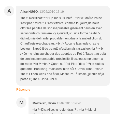
A
Alice HUGO.
13/02/2010 13:19
<br /> Rectificatif : " Si je me suis forcé..."<br /> Maître Po ne
s'est pas " forcé ": il s'est efforcé, comme toujours,de nous
offrir les pépites de son inépuisable gisement parisien avec
sa faconde coutumière - y ajoutant, ici, une forme de<br />
dichotomie délirante, probablement due à la malédiction du
Chauffagiste-à-chapeau...<br /> Aucune lassitude chez le
Lecteur : l'appétit de beauté n'est jamais rassasiée.<br /> <br
/> Je me joins au choeur des adeptes du Pot-à-Tatou : au delà
de son incommensurable préciosité, il est tout simplement a-
do-rable !<br /> <br /> Quant au "Pot-Pied "(ttes ?!!!) je n'ai pu
que dire : Bon sang, mais c'est bien sûr ! Bravo, Kinou.<br />
<br /> Et bon week end à toi, Maître Po...à steak.( je suis déjà
partie !!!)<br /> <br /> <br />
Répondre
M
Maitre Po, devin
13/02/2010 14:20
<br /> Dis, Alice, tu reviendras ? ;-)<br /> Merci