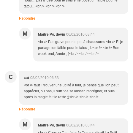
nous.... pas d'idée pour le troisième pot et un faible pour le
tatou....<br /> <br /> <br />
Répondre
M
Maitre Po, devin
06/02/2010 03:44
<br /> Pas grave pour le pot à chaussures.<br /> Et je
partage ton faible pour le tatou ;-Þ<br /> <br /> Bon
week-end, Annie ;-)<br /> <br /> <br />
C
cat
05/02/2010 06:33
<br /> faut il trouver une utilité à tout, je pense que l'on peut
apprécier, ou pas, il suffit de se laisser imprégner, et puis
après la magie fait le reste ;)<br /> <br /> <br />
Répondre
M
Maitre Po, devin
06/02/2010 03:44
<br /> Coucou Cat ;-)<br /> Comme disait Le Petit