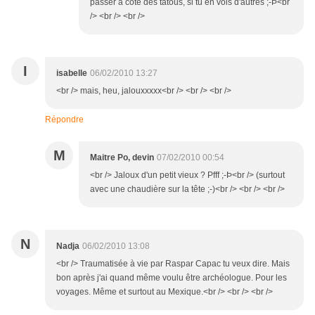
passer à côté des tatous, si tu en vois d'autres ;-Þ<br
/> <br /> <br />
I
isabelle
06/02/2010 13:27
<br /> mais, heu, jalouxxxxx<br /> <br /> <br />
Répondre
M
Maitre Po, devin
07/02/2010 00:54
<br /> Jaloux d'un petit vieux ? Pfff ;-Þ<br /> (surtout
avec une chaudière sur la tête ;-)<br /> <br /> <br />
N
Nadja
06/02/2010 13:08
<br /> Traumatisée à vie par Raspar Capac tu veux dire. Mais
bon après j'ai quand même voulu être archéologue. Pour les
voyages. Même et surtout au Mexique.<br /> <br /> <br />