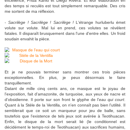
excellence, Frida Kahlo et Diego Rivera. Et leur élaboration en
des temps si reculés est tout simplement remarquable. Des cris
me sortent de ma réflexion.
-
Sacrilège ! Sacrilège ! Sacrilège !
L'étrange hurluberlu émet
volute sur volute. Mal lui en prend, ces volutes se révèlent
fatales. Il disparaît brusquement dans l'une d'entre elles. Un froid
soudain envahit la pièce.
Et je ne pouvais terminer sans montrer ces trois pièces
exceptionnelles. En plus, je peux désormais le faire
tranquillement.
Datant de mille cinq cents ans, ce masque est le joyau de
l'exposition, fait d'amazonite, de turquoise, aux yeux de nacre et
d'obsidienne. Il porte sur son front le glyphe de l'
eau qui court
.
Quant à la Stèle de la Ventilla, on n'en connaît pas bien l'utilité. Il
semblerait que ce soit un marqueur pour jeu de balle, sans
toutefois que l'existence de tels jeux soit avérée à Teotihuacan.
Enfin, le disque de la mort serait lié (le conditionnel est
décidément le temps-roi de Teotihuacan) aux sacrifices humains,