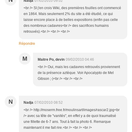
Nadja
07/02/2010 09:02
<br /> SI j'en crois Wiki, des premières fouilles ont commencé
en 1864. Mais seulement 2% du site a été étudié, ce qui
laisse encore place à de belles expositions (enfin pas celle
des nombreux cadavres<br /> des sacrifices humains
retrouvés).<br /> <br /> <br />
Répondre
M
Maitre Po, devin
09/02/2010 04:46
<br /> Oui, mais les cadavres retrouvés proviennent
de la présence aztèque. Voir Apocalypto de Mel
Gibson ;-)<br /> <br /> <br />
N
Nadja
07/02/2010 08:52
<br /> http://moserm.free.fr/moulinsart/images/rascar2.jpg<br
/> avec sa tête de "vanités", en effet y a de quoi traumatisé
une fillette de 6-7 ans. Tout à fait la photo 6. Remarque
maintenant il me fait rire.<br /> <br /> <br />