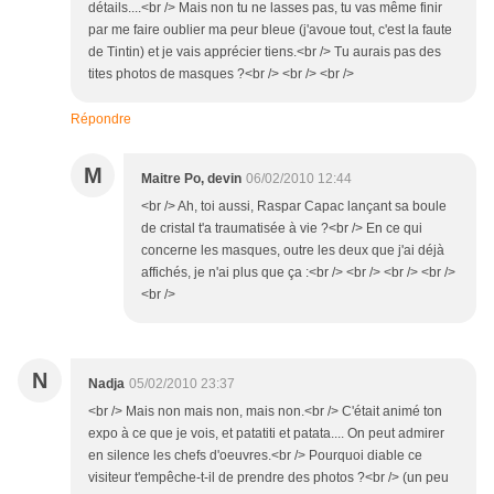
détails....<br /> Mais non tu ne lasses pas, tu vas même finir
par me faire oublier ma peur bleue (j'avoue tout, c'est la faute
de Tintin) et je vais apprécier tiens.<br /> Tu aurais pas des
tites photos de masques ?<br /> <br /> <br />
Répondre
M
Maitre Po, devin
06/02/2010 12:44
<br /> Ah, toi aussi, Raspar Capac lançant sa boule
de cristal t'a traumatisée à vie ?<br /> En ce qui
concerne les masques, outre les deux que j'ai déjà
affichés, je n'ai plus que ça :<br /> <br /> <br /> <br />
<br />
N
Nadja
05/02/2010 23:37
<br /> Mais non mais non, mais non.<br /> C'était animé ton
expo à ce que je vois, et patatiti et patata.... On peut admirer
en silence les chefs d'oeuvres.<br /> Pourquoi diable ce
visiteur t'empêche-t-il de prendre des photos ?<br /> (un peu