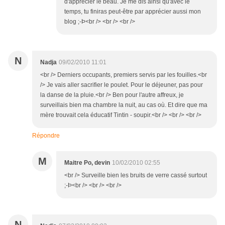
d'apprécier le beau. Je me dis ainsi qu'avec le
temps, tu finiras peut-être par apprécier aussi mon
blog ;-Þ<br /> <br /> <br />
N
Nadja
09/02/2010 11:01
<br /> Derniers occupants, premiers servis par les fouilles.<br
/> Je vais aller sacrifier le poulet. Pour le déjeuner, pas pour
la danse de la pluie.<br /> Ben pour l'autre affreux, je
surveillais bien ma chambre la nuit, au cas où. Et dire que ma
mère trouvait cela éducatif Tintin - soupir.<br /> <br /> <br />
Répondre
M
Maitre Po, devin
10/02/2010 02:55
<br /> Surveille bien les bruits de verre cassé surtout
;-Þ<br /> <br /> <br />
N