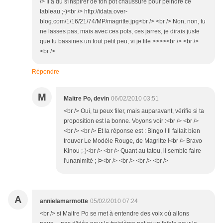
/> Il a dû s'inspirer de ton pot chaussure pour peindre ce
tableau ;-)<br /> http://idata.over-
blog.com/1/16/21/74/MP/magritte.jpg<br /> <br /> Non, non, tu
ne lasses pas, mais avec ces pots, ces jarres, je dirais juste
que tu bassines un tout petit peu, vi je file >>>><br /> <br />
<br />
Répondre
M
Maitre Po, devin
06/02/2010 03:51
<br /> Oui, tu peux filer, mais auparavant, vérifie si ta
proposition est la bonne. Voyons voir :<br /> <br />
<br /> <br /> Et la réponse est : Bingo ! Il fallait bien
trouver Le Modèle Rouge, de Magritte !<br /> Bravo
Kinou ;-)<br /> <br /> Quant au tatou, il semble faire
l'unanimité ;-Þ<br /> <br /> <br /> <br />
A
annielamarmotte
05/02/2010 07:24
<br /> si Maitre Po se met à entendre des voix où allons