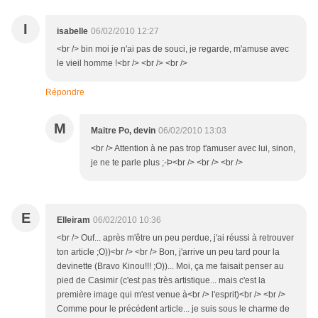
I
isabelle
06/02/2010 12:27
<br /> bin moi je n'ai pas de souci, je regarde, m'amuse avec
le vieil homme !<br /> <br /> <br />
Répondre
M
Maitre Po, devin
06/02/2010 13:03
<br /> Attention à ne pas trop t'amuser avec lui, sinon,
je ne te parle plus ;-Þ<br /> <br /> <br />
E
Elleiram
06/02/2010 10:36
<br /> Ouf... après m'être un peu perdue, j'ai réussi à retrouver
ton article ;O))<br /> <br /> Bon, j'arrive un peu tard pour la
devinette (Bravo Kinou!!! ;O))... Moi, ça me faisait penser au
pied de Casimir (c'est pas très artistique... mais c'est la
première image qui m'est venue à<br /> l'esprit)<br /> <br />
Comme pour le précédent article... je suis sous le charme de