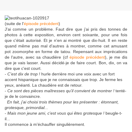
(suite de l'
épisode précédent
)
J'ai comme un problème. Faut dire que j'ai pris des tonnes de
photos à cette exposition, environ cent soixante, pour une fois
que c'était autorisé. Et je n'en ai montré que dix-huit. Il en reste
quand même pas mal d'autres à montrer, comme cet amusant
pot zoomorphe en forme de tatou. Repensant aux imprécations
de l'autre, avec sa chaudière (cf
épisode précédent
), je me dis
que je vais lasser. Aussi décidé-je de faire court. Bon, dix, on va
dire que c'est court.
-
C'est dix de trop !
hurle derrière moi une voix avec un fort
accent hispanique que je ne connaissais que trop. Je ferme les
yeux, anéanti. La chaudière est de retour.
-
Ce sont des pièces maîtresses qu'il convient de montrer !
tenté-
je de le convaincre.
En fait, j'ai choisi trois thèmes pour les présenter : étonnant,
grotesque, primordial...
-
Mais mon jeune ami, c'est vous qui êtes grotesque !
beugle-t-
il...
Il commence à m'échauffer singulièrement.