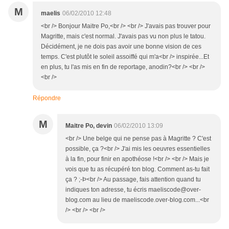
M
maelis
06/02/2010 12:48
<br /> Bonjour Maitre Po,<br /> <br /> J'avais pas trouver pour
Magritte, mais c'est normal. J'avais pas vu non plus le tatou.
Décidément, je ne dois pas avoir une bonne vision de ces
temps. C'est plutôt le soleil assoiffé qui m'a<br /> inspirée...Et
en plus, tu l'as mis en fin de reportage, anodin?<br /> <br />
<br />
Répondre
M
Maitre Po, devin
06/02/2010 13:09
<br /> Une belge qui ne pense pas à Magritte ? C'est
possible, ça ?<br /> J'ai mis les oeuvres essentielles
à la fin, pour finir en apothéose !<br /> <br /> Mais je
vois que tu as récupéré ton blog. Comment as-tu fait
ça ? ;-Þ<br /> Au passage, fais attention quand tu
indiques ton adresse, tu écris maeliscode@over-
blog.com au lieu de maeliscode.over-blog.com...<br
/> <br /> <br />