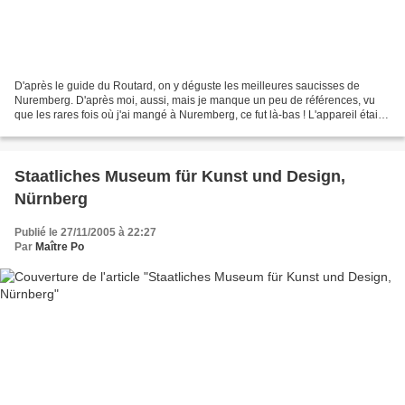
D'après le guide du Routard, on y déguste les meilleures saucisses de
Nuremberg. D'après moi, aussi, mais je manque un peu de références, vu
que les rares fois où j'ai mangé à Nuremberg, ce fut là-bas ! L'appareil était
posé sur la table, déclencher était...
Staatliches Museum für Kunst und Design,
Nürnberg
Publié le 27/11/2005 à 22:27
Par
Maître Po