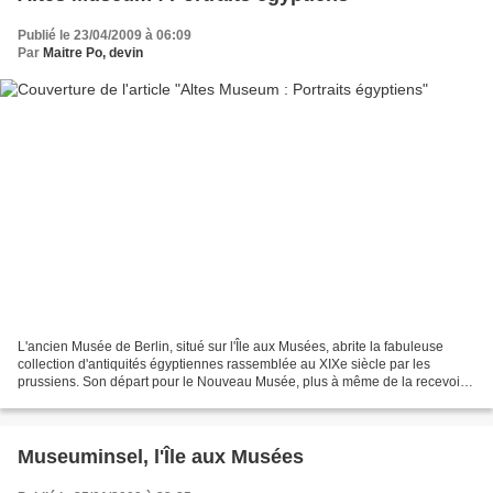
Publié le 23/04/2009 à 06:09
Par
Maitre Po, devin
L'ancien Musée de Berlin, situé sur l'Île aux Musées, abrite la fabuleuse
collection d'antiquités égyptiennes rassemblée au XIXe siècle par les
prussiens. Son départ pour le Nouveau Musée, plus à même de la recevoir,
est imminent. Petite visite plus ou...
Museuminsel, l'Île aux Musées