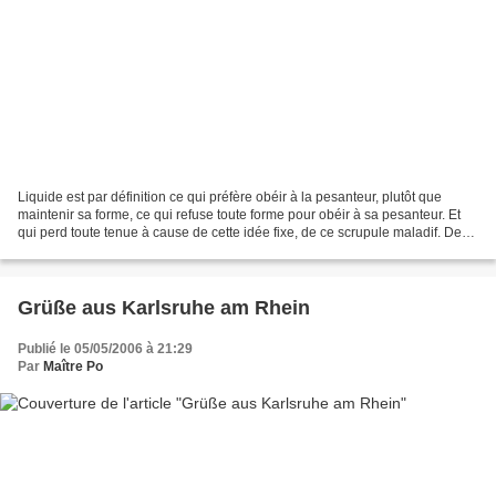
Liquide est par définition ce qui préfère obéir à la pesanteur, plutôt que
maintenir sa forme, ce qui refuse toute forme pour obéir à sa pesanteur. Et
qui perd toute tenue à cause de cette idée fixe, de ce scrupule maladif. De
ce vice, qui le rend rapide,...
Grüße aus Karlsruhe am Rhein
Publié le 05/05/2006 à 21:29
Par
Maître Po