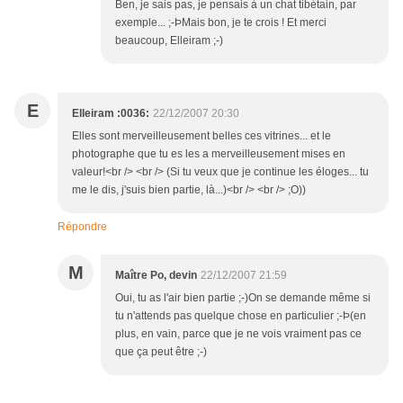
Ben, je sais pas, je pensais à un chat tibétain, par
exemple... ;-ÞMais bon, je te crois ! Et merci
beaucoup, Elleiram ;-)
E
Elleiram :0036:
22/12/2007 20:30
Elles sont merveilleusement belles ces vitrines... et le
photographe que tu es les a merveilleusement mises en
valeur!<br /> <br /> (Si tu veux que je continue les éloges... tu
me le dis, j'suis bien partie, là...)<br /> <br /> ;O))
Répondre
M
Maître Po, devin
22/12/2007 21:59
Oui, tu as l'air bien partie ;-)On se demande même si
tu n'attends pas quelque chose en particulier ;-Þ(en
plus, en vain, parce que je ne vois vraiment pas ce
que ça peut être ;-)