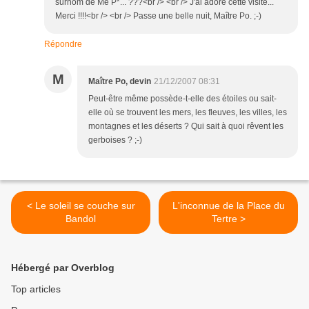
surnom de Me P*... ???<br /> <br /> J'ai adoré cette visite...
Merci !!!!<br /> <br /> Passe une belle nuit, Maître Po. ;-)
Répondre
M
Maître Po, devin
21/12/2007 08:31
Peut-être même possède-t-elle des étoiles ou sait-
elle où se trouvent les mers, les fleuves, les villes, les
montagnes et les déserts ? Qui sait à quoi rêvent les
gerboises ? ;-)
< Le soleil se couche sur
L'inconnue de la Place du
Bandol
Tertre >
Hébergé par Overblog
Top articles