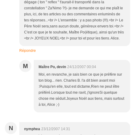
dégage ( ton " reflex " t'aurait-il transporté dans la
constellation " Za'Nimo ?!)- je me demande ce qui me plaît le
plus, ici, de tes articles ou des commentaires enluminés de
tes réponses...<br /> L'ensemble : y a pas photo (!!!).<br /> Le
Père Noël sera,sans aucun doute, généreux envers toi.<br />
C'est ce que je te souhaite, Maître Po(étique), ainsi qu'un très
<br /> JOYEUX NOEL<br /> pour toi et pour les tiens. Alice.
Répondre
M
Maître Po, devin
24/12/2007 00:04
Moi, en revanche, je sais bien ce que je préfère sur
ton blog... rien. Charles B. l'a dit bien avant moi
:Puisqu'en elle, tout est dictame,Rien ne peut être
préféré.Lorsque tout me ravit, j'ignoreSi quelque
chose me séduit.Joyeux Noël aux tiens, mais surtout
à toi, Alice ;-)
N
nymphea
23/12/2007 14:31