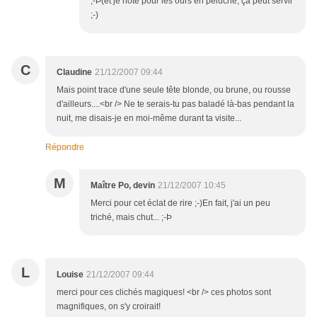
;-Þ(et je note pour les ours en peluche, ça peut servir
;-)
C
Claudine
21/12/2007 09:44
Mais point trace d'une seule tête blonde, ou brune, ou rousse
d'ailleurs....<br /> Ne te serais-tu pas baladé là-bas pendant la
nuit, me disais-je en moi-même durant ta visite...
Répondre
M
Maître Po, devin
21/12/2007 10:45
Merci pour cet éclat de rire ;-)En fait, j'ai un peu
triché, mais chut... ;-Þ
L
Louise
21/12/2007 09:44
merci pour ces clichés magiques! <br /> ces photos sont
magnifiques, on s'y croirait!