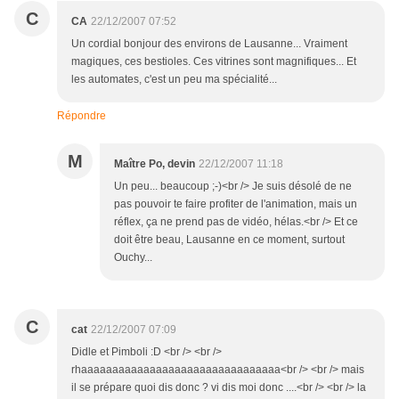
C
CA
22/12/2007 07:52
Un cordial bonjour des environs de Lausanne... Vraiment
magiques, ces bestioles. Ces vitrines sont magnifiques... Et
les automates, c'est un peu ma spécialité...
Répondre
M
Maître Po, devin
22/12/2007 11:18
Un peu... beaucoup ;-)<br /> Je suis désolé de ne
pas pouvoir te faire profiter de l'animation, mais un
réflex, ça ne prend pas de vidéo, hélas.<br /> Et ce
doit être beau, Lausanne en ce moment, surtout
Ouchy...
C
cat
22/12/2007 07:09
Didle et Pimboli :D <br /> <br />
rhaaaaaaaaaaaaaaaaaaaaaaaaaaaaaaaa<br /> <br /> mais
il se prépare quoi dis donc ? vi dis moi donc ....<br /> <br /> la