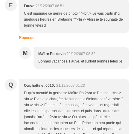
F
Fauve
21/12/2007 06:51
C'est magique ce genre de photo ^^<br /> Je vais partir d'ici
quelques heures en Bretagne ^^<br /> Alors je te souhaite de
bonne fêtes ;)
Répondre
M
Maître Po, devin
21/12/2007 08:32
Bonnes vacances, Fauve, et surtout bonnes fêtes ;-)
Q
Quichottine :0010:
21/12/2007 01:23
Et qu'a raconté la gerboise Maître Po ?<br /> Dis-moi...<br />
<br /> Etait-elle chargée d'allumer et d'éteindre le réverbère ?
<br /> <br /> Etait-elle à un passage à niveau... et regardait-
elle les trains passer dans un sens et puis dans l'autre sans
jamais s'arrêter ?<br /> <br /> Ou alors... espérait-elle
inconsciemment rencontrer un Petit Prince un peu poète qui
aimait les fleurs et les couchers de soleil... et qui répondait au