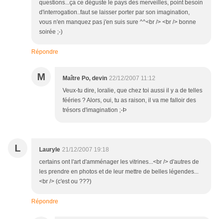
questions...ça ce déguste le pays des merveilles, point besoin
d'interrogation..faut se laisser porter par son imagination,
vous n'en manquez pas j'en suis sure ^^<br /> <br /> bonne
soirée ;-)
Répondre
M
Maître Po, devin
22/12/2007 11:12
Veux-tu dire, loralie, que chez toi aussi il y a de telles
fééries ? Alors, oui, tu as raison, il va me falloir des
trésors d'imagination ;-Þ
L
Lauryle
21/12/2007 19:18
certains ont l'art d'amménager les vitrines...<br /> d'autres de
les prendre en photos et de leur mettre de belles légendes...
<br /> (c'est ou ???)
Répondre