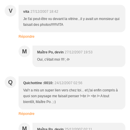
V
vita
27/12/2007 18:42
Je t'ai peut-être vu devant la vitrine...il y avait un monsieur qui
faisait des photos!!!!!!VITA
Répondre
M
Maître Po, devin
27/12/2007 19:53
Oui, c'était moi !!!! ;-Þ
Q
Quichottine :0010:
24/12/2007 02:56
Val'r a mis un super lien vers chez toi... et j'ai enfin compris à
quoi son paysage me faisait penser !<br /> <br /> A tout
bientôt, Maître Po. ;-)
Répondre
M
Maître Po, devin
25/12/2007 02:11