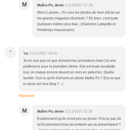
M
Maître Po, devin
21/12/2007 22:39
Merci Lauryle ;-)Tu vois les photos de mon article sur
les grands magasins illuminés ? Eh bien, c'est juste
quelques mètres plus bas ;-)(Galeries Lafayette et
Printemps Haussmann)
'
'vy
21/12/2007 16:50
Je ne sais pas ce que donnent les animations mais j'ai une
préférence pour la première vitrine. Elle est toute douillette
(oui, je craque encore devant un ours en peluche). Quelle
famille ! Est-ce qu'ils t'ont pris en photo Maître Po ? Est-ce que
tu seras sur leur blog ? :-)
Répondre
M
Maître Po, devin
21/12/2007 22:36
Evidemment qu'ils m'ont pris en photo ! N'ai-je pas dit
qu'ils prenaient tous les enfants qui se présentaient ?