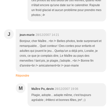
ces photos au tout début de ces vitrines, quand Noël
n'était encore qu'une date sur le calendrier. Rajoute
un froid glacial et aucun problème pour prendre mes
photos ;-Þ
J
jean-marie
28/12/2007 14:21
Bonjour, cher Maître...<br /> Belles photos, texte surprenant et
remarquable... Quel conteur ! Des contes pour enfants et
adultes qui jouent le jeu... Quelqu'un a déjà pris, Loralie, je
crois, ce que je comptais dire, Le Maître au pays des
merveilles ! tant pis, je plagie, j'adopte...<br /> Bonne fin
d'année<br /> amicalement<br /> jean-marie
Répondre
M
Maître Po, devin
28/12/2007 19:06
Plagie, adopte... adapte même, c'est toujours
agréable ;-ÞMerci et bonnes fêtes, jm² ;-)