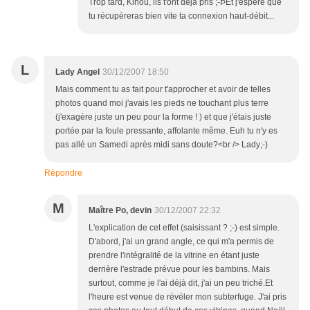
Trop tard, Kinou, ils t'ont déjà pris ;-ÞEt j'espère que
tu récupèreras bien vite ta connexion haut-débit...
L
Lady Angel
30/12/2007 18:50
Mais comment tu as fait pour t'approcher et avoir de telles
photos quand moi j'avais les pieds ne touchant plus terre
(j'exagère juste un peu pour la forme ! ) et que j'étais juste
portée par la foule pressante, affolante même. Euh tu n'y es
pas allé un Samedi après midi sans doute?<br /> Lady;-)
Répondre
M
Maître Po, devin
30/12/2007 22:32
L'explication de cet effet (saisissant ? ;-) est simple.
D'abord, j'ai un grand angle, ce qui m'a permis de
prendre l'intégralité de la vitrine en étant juste
derrière l'estrade prévue pour les bambins. Mais
surtout, comme je l'ai déjà dit, j'ai un peu triché.Et
l'heure est venue de révéler mon subterfuge. J'ai pris