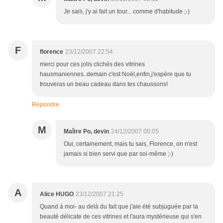
Je sais, j'y ai fait un tour... comme d'habitude ;-)
F
florence
23/12/2007 22:54
merci pour ces jolis clichés des vitrines
hausmaniennes..demain c'est Noël,enfin,j'espère que tu
trouveras un beau cadeau dans tes chaussons!
Répondre
M
Maître Po, devin
24/12/2007 00:05
Oui, certainement, mais tu sais, Florence, on n'est
jamais si bien servi que par soi-même ;-)
A
Alice HUGO
23/12/2007 21:25
Quand à moi- au delà du fait que j'aie été subjuguée par la
beauté délicate de ces vitrines et l'aura mystérieuse qui s'en