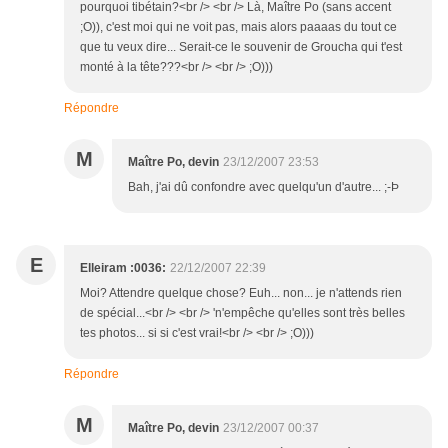
pourquoi tibétain?<br /> <br /> Là, Maître Po (sans accent
;O)), c'est moi qui ne voit pas, mais alors paaaas du tout ce
que tu veux dire... Serait-ce le souvenir de Groucha qui t'est
monté à la tête???<br /> <br /> ;O)))
Répondre
M
Maître Po, devin
23/12/2007 23:53
Bah, j'ai dû confondre avec quelqu'un d'autre... ;-Þ
E
Elleiram :0036:
22/12/2007 22:39
Moi? Attendre quelque chose? Euh... non... je n'attends rien
de spécial...<br /> <br /> 'n'empêche qu'elles sont très belles
tes photos... si si c'est vrai!<br /> <br /> ;O)))
Répondre
M
Maître Po, devin
23/12/2007 00:37