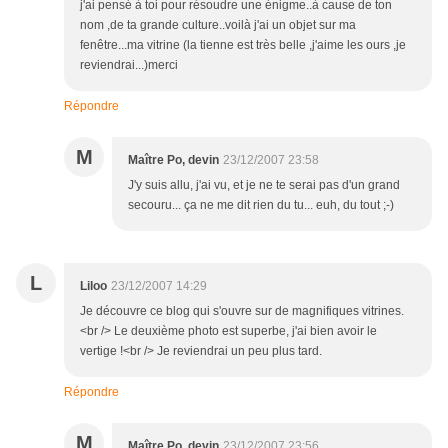
j'ai pensé à toi pour résoudre une énigme..à cause de ton
nom ,de ta grande culture..voilà j'ai un objet sur ma
fenêtre...ma vitrine (la tienne est très belle ,j'aime les ours ,je
reviendrai...)merci
Répondre
M
Maître Po, devin
23/12/2007 23:58
J'y suis allu, j'ai vu, et je ne te serai pas d'un grand
secouru... ça ne me dit rien du tu... euh, du tout ;-)
L
Liloo
23/12/2007 14:29
Je découvre ce blog qui s'ouvre sur de magnifiques vitrines.
<br /> Le deuxième photo est superbe, j'ai bien avoir le
vertige !<br /> Je reviendrai un peu plus tard.
Répondre
M
Maître Po, devin
23/12/2007 23:56