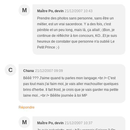
M
Maître Po, devin
21/12/2007 10:43
Prendre des photos sans personne, sans être un
métier, est un vrai sacerdoce. Y a des fois, c'est
pénible et un peu long, mais là, ça allait ;-)Bon, je
continue de réfléchir à ton concours, KO...Et je suis
heureux de constater que personne n'a oublié Le
Petit Prince ;-)
C
Chana
21/12/2007 09:09
Bêêê ??? J'aime quand tu parles mon langage.<br /> C'est
pas tout mais j'ai faim moi, je vais aller machouiller quelques
brins d'herbe. Il fait froid, je crois que je vais garder ma petite
laine moi...<br /> Bêêlle journée à toi MP
Répondre
M
Maître Po, devin
21/12/2007 10:37