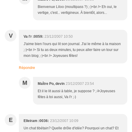
Bienvenue Liloo (moultipass ?) ;-)<br /> Eh oui, le
vertige, c'est... vertigineux. À bientôt, alors...
V
Va l'r :0059:
23/12/2007 10:50
J'aime bien l'ours qui lit son journal. J'ai le même à la maison
;-)<br /> Si tu as deux minutes, tu peux aller faire un tour sur
mon blog ;-)<br /> Joyeuses fêtes!
Répondre
M
Maître Po, devin
23/12/2007 23:54
Et il le lit aussi à table, je suppose ? ;-ÞJoyeuses
fêtes à toi aussi, Va l'r ;-)
E
Elleiram :0036:
23/12/2007 10:09
Un chat tibétain? Quelle drôle d'idée? Pourquoi un chat? Et