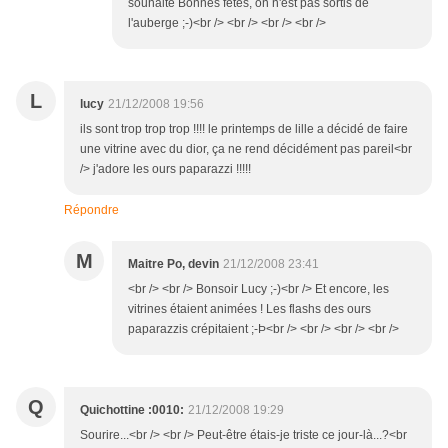
souhaité Bonnes fêtes, on n'est pas sortis de
l'auberge ;-)<br /> <br /> <br /> <br />
L
lucy
21/12/2008 19:56
ils sont trop trop trop !!!! le printemps de lille a décidé de faire
une vitrine avec du dior, ça ne rend décidément pas pareil<br
/> j'adore les ours paparazzi !!!!!
Répondre
M
Maitre Po, devin
21/12/2008 23:41
<br /> <br /> Bonsoir Lucy ;-)<br /> Et encore, les
vitrines étaient animées ! Les flashs des ours
paparazzis crépitaient ;-Þ<br /> <br /> <br /> <br />
Q
Quichottine :0010:
21/12/2008 19:29
Sourire...<br /> <br /> Peut-être étais-je triste ce jour-là...?<br