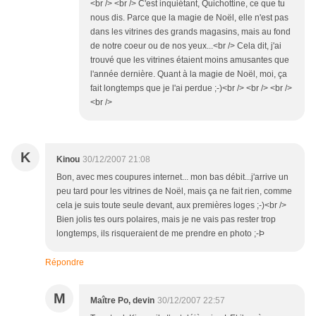
<br /> <br /> C'est inquiétant, Quichottine, ce que tu
nous dis. Parce que la magie de Noël, elle n'est pas
dans les vitrines des grands magasins, mais au fond
de notre coeur ou de nos yeux...<br /> Cela dit, j'ai
trouvé que les vitrines étaient moins amusantes que
l'année dernière. Quant à la magie de Noël, moi, ça
fait longtemps que je l'ai perdue ;-)<br /> <br /> <br />
<br />
K
Kinou
30/12/2007 21:08
Bon, avec mes coupures internet... mon bas débit...j'arrive un
peu tard pour les vitrines de Noël, mais ça ne fait rien, comme
cela je suis toute seule devant, aux premières loges ;-)<br />
Bien jolis tes ours polaires, mais je ne vais pas rester trop
longtemps, ils risqueraient de me prendre en photo ;-Þ
Répondre
M
Maître Po, devin
30/12/2007 22:57