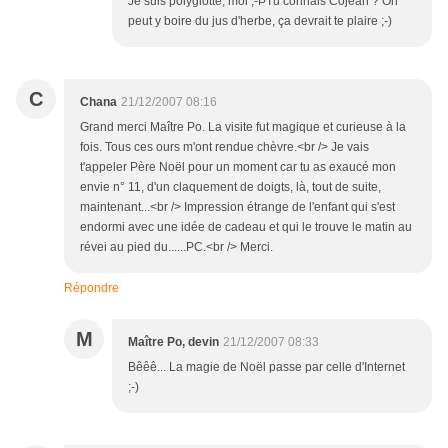
Je suis polyglotte, moi ;-ÞTu connais Cojean ? On
peut y boire du jus d'herbe, ça devrait te plaire ;-)
C
Chana
21/12/2007 08:16
Grand merci Maître Po. La visite fut magique et curieuse à la
fois. Tous ces ours m'ont rendue chèvre.<br /> Je vais
t'appeler Père Noël pour un moment car tu as exaucé mon
envie n° 11, d'un claquement de doigts, là, tout de suite,
maintenant...<br /> Impression étrange de l'enfant qui s'est
endormi avec une idée de cadeau et qui le trouve le matin au
révei au pied du......PC.<br /> Merci.
Répondre
M
Maître Po, devin
21/12/2007 08:33
Bêêê... La magie de Noël passe par celle d'Internet
;-)