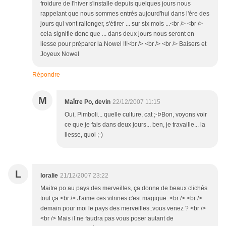
froidure de l'hiver s'installe depuis quelques jours nous
rappelant que nous sommes entrés aujourd'hui dans l'ère des
jours qui vont rallonger, s'étirer ... sur six mois ...<br /> <br />
cela signifie donc que ... dans deux jours nous seront en
liesse pour préparer la Nowel !!!<br /> <br /> <br /> Baisers et
Joyeux Nowel
Répondre
M
Maître Po, devin
22/12/2007 11:15
Oui, Pimboli... quelle culture, cat ;-ÞBon, voyons voir
ce que je fais dans deux jours... ben, je travaille... la
liesse, quoi ;-)
L
loralie
21/12/2007 23:22
Maitre po au pays des merveilles, ça donne de beaux clichés
tout ça <br /> J'aime ces vitrines c'est magique..<br /> <br />
demain pour moi le pays des merveilles..vous venez ? <br />
<br /> Mais il ne faudra pas vous poser autant de