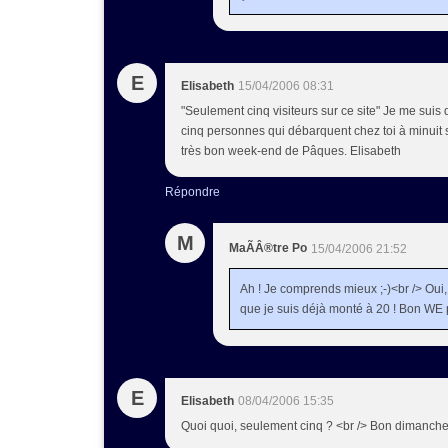
E
Elisabeth
15/04/2006 08:31
"Seulement cinq visiteurs sur ce site" Je me suis d
cinq personnes qui débarquent chez toi à minuit s
très bon week-end de Pâques. Elisabeth
Répondre
M
MaÃÂ®tre Po
15/04/2006 21:52
Ah ! Je comprends mieux ;-)<br /> Oui, 
que je suis déjà monté à 20 ! Bon WE pa
E
Elisabeth
08/04/2006 15:35
Quoi quoi, seulement cinq ? <br /> Bon dimanche 