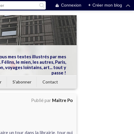
Connexion
+
Créer mon blog
ous mes textes illustrés par mes
 Félins, le mien, les autres, Paris,
n, voyages lointains, art... tout y
passe !
r
S'abonner
Contact
Publié par
Maître Po
ire un tour dans la librairie, tour qui