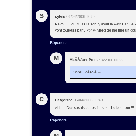
S
sylvie
06/04/2006 10:52
Révolu.... oui tu as raison, y avait le Petit Bar, Le
vont toujours par 3 <br /> Merci de me filer un co
Répondre
M
MaÃÂ®tre Po
07/04/2006 00:22
Oops... désolé ;-)
C
Catgeisha
06/04/2006 01:49
Ahhh...Des sushis et des fraises... Le bonheur !!!
Répondre
M