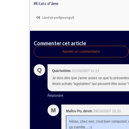
#Etats d'âme
Llanfairpwllgwyngyll
Commenter cet article
Ajouter un commentaire
Q
Quichottine
22/10/2007 11:12
Je dois dire que j'aime assez ce que tu présentes.
dirais achats "agréables" qui peuvent être aussi "u
Répondre
M
Maître Po, devin
28/10/2007 18:20
Hélas, chez moi, c'est bien compulsif
ça s'arrête... ;-)