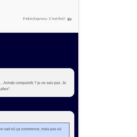
Pekin Express : C'est fini !
.. Achats compulsifs ? je ne sais pas. Je
tiles".
, on sait où ça commence, mais pas où