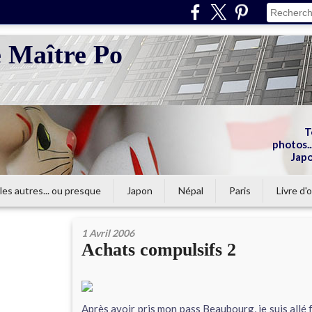
e Maître Po
T
photos...
Japo
les autres... ou presque
Japon
Népal
Paris
Livre d'o
1 Avril 2006
Achats compulsifs 2
Après avoir pris mon pass Beaubourg, je suis allé fa