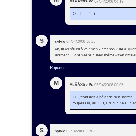
MaÃÂ®tre Po
07/04/2006 00:18
Oui, hein ? ;-)
S
sylvie
04/04/2006 10:26
ah, tu as réussi à voir mes 2 crétinos ?<br /> qu
dorment... Sont malins quand même - z'en ont rien à
Répondre
M
MaÃÂ®tre Po
05/04/2006 00:06
Oui, z'ont rien à péter de rien, normal 
toujours là, au 11. Ça fait un peu... di
S
sylvie
03/04/2006 11:01