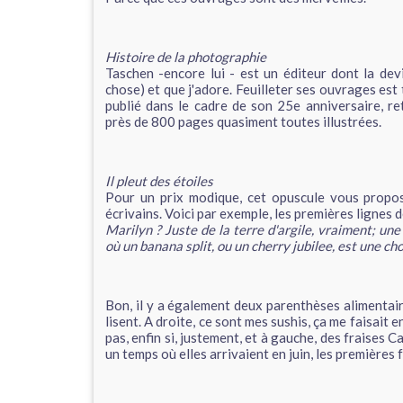
Histoire de la photographie
Taschen -encore lui - est un éditeur dont la de
chose) et que j'adore. Feuilleter ses ouvrages est to
publié dans le cadre de son 25e anniversaire, r
près de 800 pages quasiment toutes illustrées.
Il pleut des étoiles
Pour un prix modique, cet opuscule vous propos
écrivains. Voici par exemple, les premières lignes
Marilyn ? Juste de la terre d'argile, vraiment; une
où un banana split, ou un cherry jubilee, est une cho
Bon, il y a également deux parenthèses alimentair
lisent. A droite, ce sont mes sushis, ça me faisait 
pas, enfin si, justement, et à gauche, des fraises C
un temps où elles arrivaient en juin, les premières f