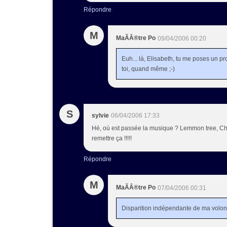
Répondre
M
MaÃÂ®tre Po
09/04/2006 00:20
Euh... là, Elisabeth, tu me poses un 
toi, quand même ;-)
S
sylvie
06/04/2006 17:33
Hé, où est passée la musique ? Lemmon tree, Chi
remettre ça !!!!!
Répondre
M
MaÃÂ®tre Po
07/04/2006 00:31
Disparition indépendante de ma volonté..