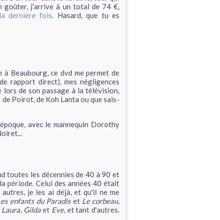
 goûter, j'arrive à un total de 74 €,
la dernière fois
. Hasard, que tu es
ein à Beaubourg, ce dvd me permet de
 de rapport direct), mes négligences
é lors de son passage à la télévision,
 de Poirot, de Koh Lanta ou que sais-
e époque, avec le mannequin Dorothy
iret...
d toutes les décennies de 40 à 90 et
 la période. Celui des années 40 était
utres, je les ai déjà, et qu'il ne me
es enfants du Paradis
et
Le corbeau
,
,
Laura
,
Gilda
et
Eve
, et tant d'autres.