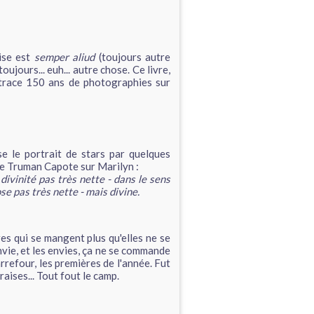
vise est
semper aliud
(toujours autre
ujours... euh... autre chose. Ce livre,
etrace 150 ans de photographies sur
e le portrait de stars par quelques
 de Truman Capote sur Marilyn :
 divinité pas très nette - dans le sens
se pas très nette - mais divine.
es qui se mangent plus qu'elles ne se
envie, et les envies, ça ne se commande
arrefour, les premières de l'année. Fut
raises... Tout fout le camp.