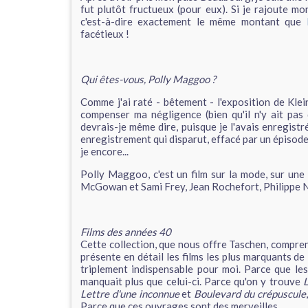
fut plutôt fructueux (pour eux). Si je rajoute mon
c'est-à-dire exactement le même montant que
facétieux !
Qui êtes-vous, Polly Maggoo ?
Comme j'ai raté - bêtement - l'exposition de Kl
compenser ma négligence (bien qu'il n'y ait pas
devrais-je même dire, puisque je l'avais enregistr
enregistrement qui disparut, effacé par un épisode
je encore...
Polly Maggoo, c'est un film sur la mode, sur un
McGowan et Sami Frey, Jean Rochefort, Philippe No
Films des années 40
Cette collection, que nous offre Taschen, compren
présente en détail les films les plus marquants de
triplement indispensable pour moi. Parce que les a
manquait plus que celui-ci. Parce qu'on y trouve
L
Lettre d'une inconnue
et
Boulevard du crépuscule
Parce que ces ouvrages sont des merveilles.