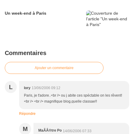
Un week-end à Paris
Commentaires
Ajouter un commentaire
L
lory
13/06/2006 09:12
Paris, je t'adore..<br /> ou j abite ces spéctable on les rêvent!
<br /> <br /> magnifique blog,quelle classae!!
Répondre
M
MaÃÂ®tre Po
14/06/2006 07:33