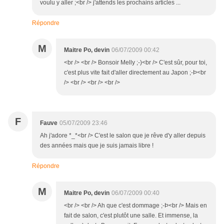
voulu y aller ;<br /> j'attends les prochains articles ...
Répondre
M
Maitre Po, devin
06/07/2009 00:42
<br /> <br /> Bonsoir Melly ;-)<br /> C'est sûr, pour toi,
c'est plus vite fait d'aller directement au Japon ;-Þ<br
/> <br /> <br /> <br />
F
Fauve
05/07/2009 23:46
Ah j'adore *_*<br /> C'est le salon que je rêve d'y aller depuis
des années mais que je suis jamais libre !
Répondre
M
Maitre Po, devin
06/07/2009 00:40
<br /> <br /> Ah que c'est dommage ;-Þ<br /> Mais en
fait de salon, c'est plutôt une salle. Et immense, la