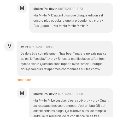
M
Maitre Po, devin
08/07/2009 11:23
<br /> <br /> D'autant plus que chaque édition est
encore plus populaire que la précédente ;-)<br />
Pas gagné ;-Þ<br /> <br /> <br /> <br />
V
Va l'r
07/07/2009 09:42
Je dois être complètement "has been" mais je ne sais pas ce
qu'est le "cosplay"...<br /> Sinon, la manifestation a l'air très
sympa.<br /> Question sans rapport avec l'article:Pourquoi
dois-je toujours retaper mes coordonnées sur tes coms?
Répondre
M
Maitre Po, devin
07/07/2009 11:08
<br /> <br /> Le cosplay, c'est ça ;-)<br /> <br /> Quant
au retapage des coordonnées, c'est un bug OB qui
affecte certains blogs. Ça m'arrive aussi de temps à
autre, je te remercie de ta constance, tu es très...