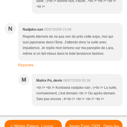
salle ;-)<br /> Bonne nuit, Fauve...<br /> <br /> <br />
<br />
N
Nadjako-san
05/07/2009 23:08
Regrets éternels de ne pas voir de près cette expo, moi qui
suis japonaise dans l'âme. J'attends donc la suite avec
impatience. Je replie mon kimono sur ma panoplie de Lara,
même si on fait mieux dans le total tendance-fashion.
Répondre
M
Maitre Po, devin
06/07/2009 00:38
<br /> <br /> Konbawa nadjako-san ;-)<br /> La suite,
normalement, c'est demain.<br /> Ou après-demain.
Sais pas encore ;-Þ<br /> <br /> <br /> <br />
< Winter Palace, Louxor :
Japan Expo 2009 : Dans les