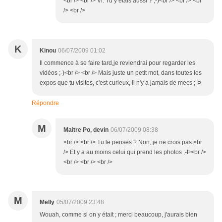
<br /> <br /> Vi. Tu y étais aussi ? ;-)<br /> <br /> <br
/> <br />
K
Kinou
06/07/2009 01:02
Il commence à se faire tard,je reviendrai pour regarder les
vidéos ;-)<br /> <br /> Mais juste un petit mot, dans toutes les
expos que tu visites, c'est curieux, il n'y a jamais de mecs ;-Þ
Répondre
M
Maitre Po, devin
06/07/2009 08:38
<br /> <br /> Tu le penses ? Non, je ne crois pas.<br
/> Et y a au moins celui qui prend les photos ;-Þ<br />
<br /> <br /> <br />
M
Melly
05/07/2009 23:48
Wouah, comme si on y était ; merci beaucoup, j'aurais bien