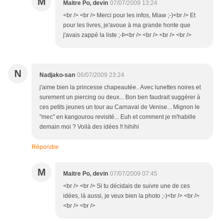
M
Maitre Po, devin
07/07/2009 13:24
<br /> <br /> Merci pour les infos, Miaw ;-)<br /> Et
pour les livres, je'avoue à ma grande honte que
j'avais zappé la liste ;-Þ<br /> <br /> <br /> <br />
N
Nadjako-san
06/07/2009 23:24
j'aime bien la princesse chapeautée.. Avec lunettes noires et
surement un piercing ou deux... Bon ben faudrait suggérer à
ces petits jeunes un tour au Carnaval de Venise... Mignon le
"mec" en kangourou revisité... Euh et comment je m'habille
demain moi ? Voilà des idées !! hihihi
Répondre
M
Maitre Po, devin
07/07/2009 07:45
<br /> <br /> Si tu décidais de suivre une de ces
idées, là aussi, je veux bien la photo ;-)<br /> <br />
<br /> <br />