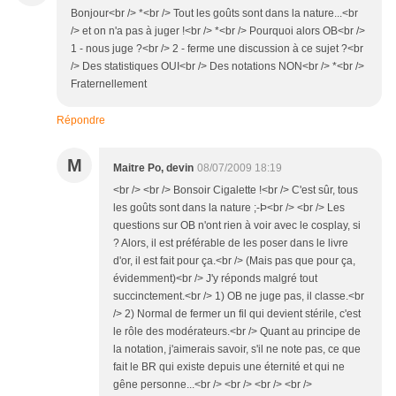
Bonjour<br /> *<br /> Tout les goûts sont dans la nature...<br
/> et on n'a pas à juger !<br /> *<br /> Pourquoi alors OB<br />
1 - nous juge ?<br /> 2 - ferme une discussion à ce sujet ?<br
/> Des statistiques OUI<br /> Des notations NON<br /> *<br />
Fraternellement
Répondre
M
Maitre Po, devin
08/07/2009 18:19
<br /> <br /> Bonsoir Cigalette !<br /> C'est sûr, tous
les goûts sont dans la nature ;-Þ<br /> <br /> Les
questions sur OB n'ont rien à voir avec le cosplay, si
? Alors, il est préférable de les poser dans le livre
d'or, il est fait pour ça.<br /> (Mais pas que pour ça,
évidemment)<br /> J'y réponds malgré tout
succinctement.<br /> 1) OB ne juge pas, il classe.<br
/> 2) Normal de fermer un fil qui devient stérile, c'est
le rôle des modérateurs.<br /> Quant au principe de
la notation, j'aimerais savoir, s'il ne note pas, ce que
fait le BR qui existe depuis une éternité et qui ne
gêne personne...<br /> <br /> <br /> <br />