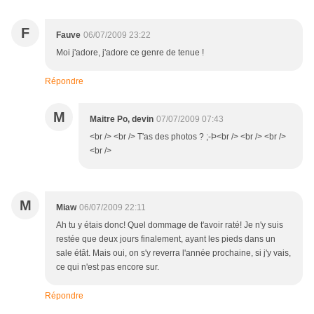
F
Fauve
06/07/2009 23:22
Moi j'adore, j'adore ce genre de tenue !
Répondre
M
Maitre Po, devin
07/07/2009 07:43
<br /> <br /> T'as des photos ? ;-Þ<br /> <br /> <br />
<br />
M
Miaw
06/07/2009 22:11
Ah tu y étais donc! Quel dommage de t'avoir raté! Je n'y suis
restée que deux jours finalement, ayant les pieds dans un
sale étât. Mais oui, on s'y reverra l'année prochaine, si j'y vais,
ce qui n'est pas encore sur.
Répondre