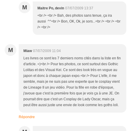
M
Maitre Po, devin
07/07/2009 13:37
<br /> <br /> Bah, des photos sans tenue, ça ira
aussi ^^<br /> Bon, OK, Ok, je sors...<br /> <br /> <br
/> <br />
M
Miaw
07/07/2009 11:04
Les livres ce sont les 7 derniers noms cités dans la liste en fin
d'article. =)<br /> Pour tes photos, ce sont surtout des Gothic
Lolitas et des Visual Kei. Ce sont des look très en vogue au
japon et donc à chaque japan expo.<br /> Pour L'elfe, il me
semble, mais je ne suis pas une experte que le cosplay vient
de Lineage II un jeu vidéo. Pour la fille en robe d'époque,
j'avoue que c'est la première fois que je vois ça à une JE. On
pourrait dire que c'est un Cosplay de Lady Oscar, mais ça
peut être aussi juste une envie de look comme les goths loli.
Répondre