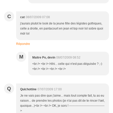
C
cat
08/07/2009 07:08
j'aurais plutot le look de la jeune fille des légistes gothiques,
celle a droite, en pantacourt en jean et top noir lol sobre quoi
mdr lol
Répondre
M
Maitre Po, devin
08/07/2009 08:52
<br /> <br /> Hihi... celle qui n'est pas déguisée ? ;-)
<br /> <br /> <br /> <br />
Q
Quichottine
07/07/2009 17:00
Je ne vais pas dire que j'aime... mais tout compte fait, tu as eu
raison... de prendre les photos (je n'ai pas dit de te rincer l'œil,
quoique...)<br /> <br /> OK, je sors ! -----------------------------------
>