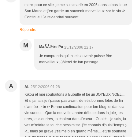
merci pour ce site. je me suis marié en 2005 dans la basilique
San Marco et j'en garde un souvenir merveilleux.<br /> <br />
Continue ! Je reviendrai souvent
Répondre
M
MaÃÂ®tre Po
25/12/2006 22:17
Je comprends qu'un tel souvenir puisse être
merveilleux ;-)Merci de ton passage !
A
AL
25/12/2006 01:28
Kikou et moi souhaitons à Bubulle et toi un JOYEUX NOEL...
Et si jamais je r'passe pas avant, de très bonnes fêtes de fin
d'année...<br /> Bonne continuation pour ton blog, et dans ta
vie surtout... Que ta nouvelle année débute dans la joie, les
rires, les sourires, la chaleur dans l'coeur... Ouaich.. je sais, tu
vas m'refaire ta touche pessimiste, j'te connais d'puis l'temps ;-
P... mais po grave, j't'aime bien quand même.... et j'te souhaite