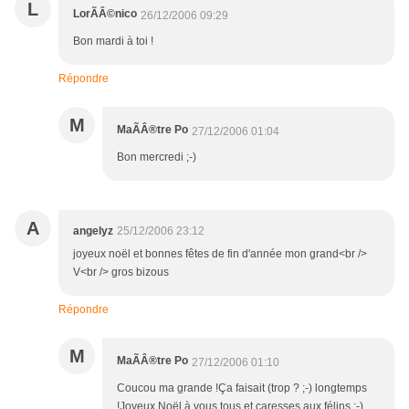
L
LorÃÂ©nico
26/12/2006 09:29
Bon mardi à toi !
Répondre
M
MaÃÂ®tre Po
27/12/2006 01:04
Bon mercredi ;-)
A
angelyz
25/12/2006 23:12
joyeux noël et bonnes fêtes de fin d'année mon grand<br />
V<br /> gros bizous
Répondre
M
MaÃÂ®tre Po
27/12/2006 01:10
Coucou ma grande !Ça faisait (trop ? ;-) longtemps
!Joyeux Noël à vous tous et caresses aux félins ;-)