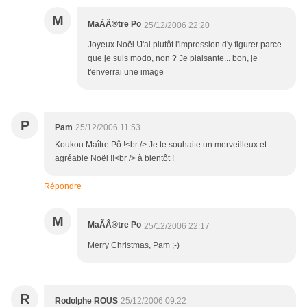
M
MaÃÂ®tre Po
25/12/2006 22:20
Joyeux Noël !J'ai plutôt l'impression d'y figurer parce
que je suis modo, non ? Je plaisante... bon, je
t'enverrai une image
P
Pam
25/12/2006 11:53
Koukou Maître Pô !<br /> Je te souhaite un merveilleux et
agréable Noël !!<br /> à bientôt !
Répondre
M
MaÃÂ®tre Po
25/12/2006 22:17
Merry Christmas, Pam ;-)
R
Rodolphe ROUS
25/12/2006 09:22