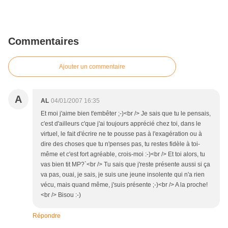
Commentaires
Ajouter un commentaire
A
AL
04/01/2007 16:35
Et moi j'aime bien t'embêter ;-)<br /> Je sais que tu le pensais,
c'est d'ailleurs c'que j'ai toujours apprécié chez toi, dans le
virtuel, le fait d'écrire ne te pousse pas à l'exagération ou à
dire des choses que tu n'penses pas, tu restes fidèle à toi-
même et c'est fort agréable, crois-moi :-)<br /> Et toi alors, tu
vas bien tit MP?`<br /> Tu sais que j'reste présente aussi si ça
va pas, ouai, je sais, je suis une jeune insolente qui n'a rien
vécu, mais quand même, j'suis présente ;-)<br /> A la proche!
<br /> Bisou :-)
Répondre