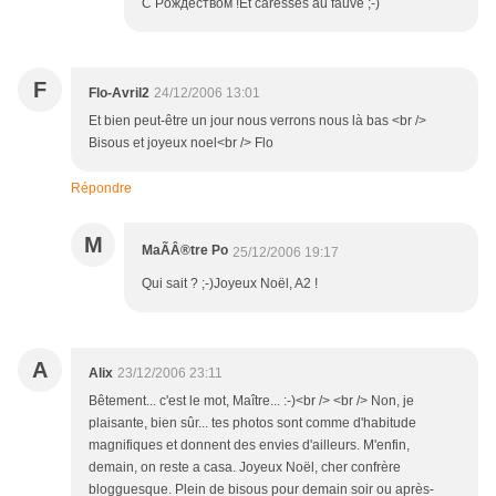
C Pождеством !Et caresses au fauve ;-)
F
Flo-Avril2
24/12/2006 13:01
Et bien peut-être un jour nous verrons nous là bas <br />
Bisous et joyeux noel<br /> Flo
Répondre
M
MaÃÂ®tre Po
25/12/2006 19:17
Qui sait ? ;-)Joyeux Noël, A2 !
A
Alix
23/12/2006 23:11
Bêtement... c'est le mot, Maître... :-)<br /> <br /> Non, je
plaisante, bien sûr... tes photos sont comme d'habitude
magnifiques et donnent des envies d'ailleurs. M'enfin,
demain, on reste a casa. Joyeux Noël, cher confrère
blogguesque. Plein de bisous pour demain soir ou après-