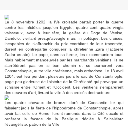
Le 8 novembre 1202, la IVe croisade partait porter la guerre
contre les Infidèles jusqu'en Egypte, quatre cent quatre-vingts
vaisseaux, avec à leur tête, la galère du Doge de Venise,
Dandolo, vieillard presqu'aveugle mais fin politique. Les croisés,
incapables de s'affranchir du prix exorbitant de leur traversée,
durent en contrepartie conquérir la chrétienne Zara (l'actuelle
Zadar croate). Le pape, dans sa fureur, les excommuniera tous.
Mais habilement manoeuvrés par les marchands vénitiens, ils ne
s'arrêtèrent pas en si bon chemin et se tournèrent vers
Constantinople, autre ville chrétienne, mais orthodoxe. Le 13 avril
1204, eut lieu pendant plusieurs jours le sac de Constantinople,
page peu glorieuse de l'histoire de la Chrétienté qui provoqua un
schisme entre l'Orient et l'Occident. Les vénitiens s'emparèrent
des oeuvres d'art, livrant la ville à des croisés destructeurs.
Les quatre chevaux de bronze doré de Constantin Ier qui
faisaient jadis la fierté de l'hippodrome de Constantinople, après
avoir fait celle de Rome, furent ramenés dans la Cité ducale et
ornèrent la facade de la Basilique dédiée à Saint-Marc
l'évangéliste, patron de la Ville.