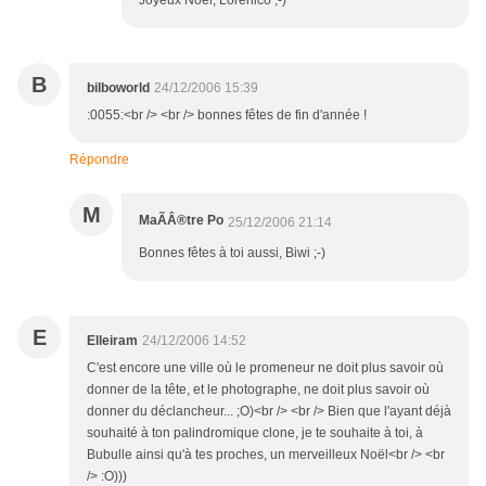
Joyeux Noël, Lorénico ;-)
B
bilboworld
24/12/2006 15:39
:0055:<br /> <br /> bonnes fêtes de fin d'année !
Répondre
M
MaÃÂ®tre Po
25/12/2006 21:14
Bonnes fêtes à toi aussi, Biwi ;-)
E
Elleiram
24/12/2006 14:52
C'est encore une ville où le promeneur ne doit plus savoir où
donner de la tête, et le photographe, ne doit plus savoir où
donner du déclancheur... ;O)<br /> <br /> Bien que l'ayant déjà
souhaité à ton palindromique clone, je te souhaite à toi, à
Bubulle ainsi qu'à tes proches, un merveilleux Noël<br /> <br
/> :O)))