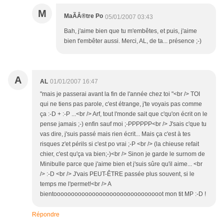
M
MaÃÂ®tre Po
05/01/2007 03:43
Bah, j'aime bien que tu m'embêtes, et puis, j'aime
bien t'embêter aussi. Merci, AL, de ta... présence ;-)
A
AL
01/01/2007 16:47
"mais je passerai avant la fin de l'année chez toi "<br /> TOI
qui ne tiens pas parole, c'est étrange, j'te voyais pas comme
ça :-D + :-P ...<br /> Arf, tout l'monde sait que c'qu'on écrit on le
pense jamais ;-) enfin sauf moi ;-PPPPPP<br /> J'sais c'que tu
vas dire, j'suis passé mais rien écrit... Mais ça c'est à tes
risques z'et périls si c'est po vrai ;-P <br /> (la chieuse refait
chier, c'est qu'ça va bien;-)<br /> Sinon je garde le surnom de
Minibulle parce que j'aime bien et j'suis sûre qu'il aime... <br
/> :-D <br /> J'vais PEUT-ÊTRE passée plus souvent, si le
temps me l'permet!<br /> A
bientooooooooooooooooooooooooooooooot mon tit MP :-D !
Répondre