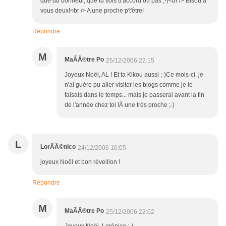
que du bohneur, que tu sois d'accord ou pas ;-)<br /> Bisou à
vous deux!<br /> A une proche p't'être!
Répondre
M
MaÃÂ®tre Po
25/12/2006 22:15
Joyeux Noël, AL ! Et ta Kikou aussi ;-)Ce mois-ci, je
n'ai guère pu aller visiter les blogs comme je le
faisais dans le temps... mais je passerai avant la fin
de l'année chez toi !À une très proche ;-)
L
LorÃÂ©nico
24/12/2006 16:05
joyeux Noël et bon réveillon !
Répondre
M
MaÃÂ®tre Po
25/12/2006 22:02