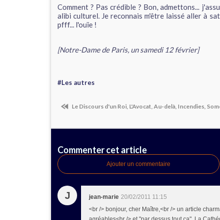
Comment ? Pas crédible ? Bon, admettons... j'assu
alibi culturel. Je reconnais m'être laissé aller à sa
pfff... l'ouïe !
[Notre-Dame de Paris, un samedi 12 février]
#Les autres
Le Discours d'un Roi, L'Avocat, Au-delà, Incendies, S
Commenter cet article
Ajouter un commentaire
J
jean-marie
20/02/2011 11:15
<br /> bonjour, cher Maître,<br /> un article char
agréables<br /> et "par dessus tout ça", La Cathé