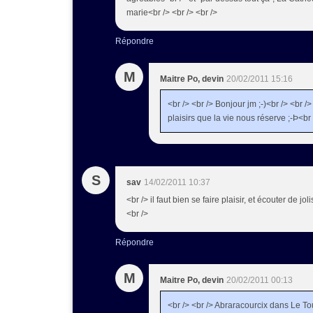
marie<br /> <br /> <br />
Répondre
M
Maitre Po, devin
20/02/2011 15:16
<br /> <br /> Bonjour jm ;-)<br /> <br /> 
plaisirs que la vie nous réserve ;-Þ<br 
S
sav
14/02/2011 10:37
<br /> il faut bien se faire plaisir, et écouter de joli
<br />
Répondre
M
Maitre Po, devin
20/02/2011 00:13
<br /> <br /> Abraracourcix dans Le To