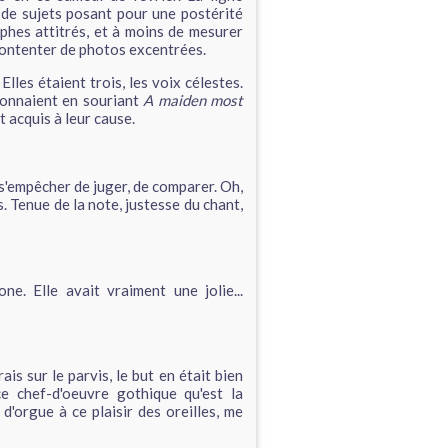
 de sujets posant pour une postérité
phes attitrés, et à moins de mesurer
 contenter de photos excentrées.
lles étaient trois, les voix célestes.
ntonnaient en souriant
A maiden most
t acquis à leur cause.
s'empêcher de juger, de comparer. Oh,
. Tenue de la note, justesse du chant,
ne. Elle avait vraiment une jolie...
ais sur le parvis, le but en était bien
e chef-d'oeuvre gothique qu'est la
'orgue à ce plaisir des oreilles, me