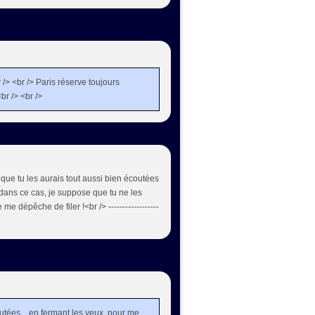
r /> <br /> Paris réserve toujours
br /> <br />
ûre que tu les aurais tout aussi bien écoutées
n, dans ce cas, je suppose que tu ne les
me dépêche de filer !<br /> ------------------
outées... en fermant les yeux, pour me