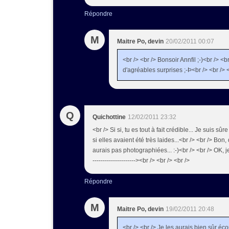
Répondre
M
Maitre Po, devin
20/02/2011 00:07
<br /> <br /> Bonsoir Annfil ;-)<br /> <b
d'agréables surprises ;-Þ<br /> <br /> <
Q
Quichottine
12/02/2011 23:32
<br /> Si si, tu es tout à fait crédible... Je suis s
si elles avaient été très laides...<br /> <br /> Bo
aurais pas photographiées... :-)<br /> <br /> OK, je 
---------------------><br /> <br /> <br />
Répondre
M
Maitre Po, devin
19/02/2011 20:48
<br /> <br /> Je les aurais bien sûr éc