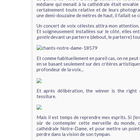
médiane qui menait à la cathédrale était envahie
certainement toute relative et de leurs photogra
une demi-douzaine de mètres de haut, il fallait se
Un concert de voix célestes attira mon attention. E
Et soigneusement installées sur le côté, elles e
gentle
devant un parterre (debout, le parterre) tou
Et comme habituellement en pareil cas, on ne peut 
en se basant seulement sur des critères artistiques
profondeur de la voix...
Et après délibération, the winner is the right o
tessiture.
Mais il est temps de reprendre mes esprits. Si j'err
sûr de contempler cette merveille du monde, c
cathédrale Notre-Dame, et pour mettre un point d
perdre dans la vision de son tympan.