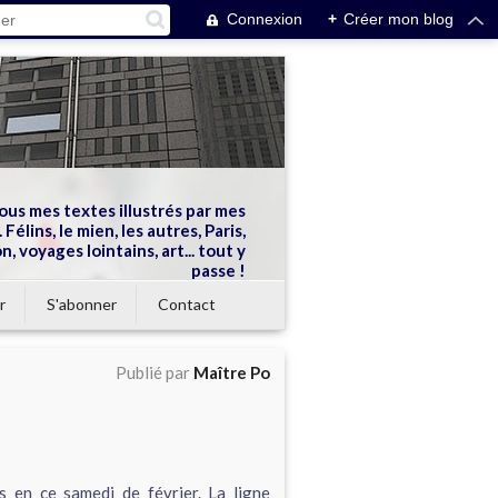
Connexion
+
Créer mon blog
ous mes textes illustrés par mes
 Félins, le mien, les autres, Paris,
n, voyages lointains, art... tout y
passe !
r
S'abonner
Contact
Publié par
Maître Po
s en ce samedi de février. La ligne