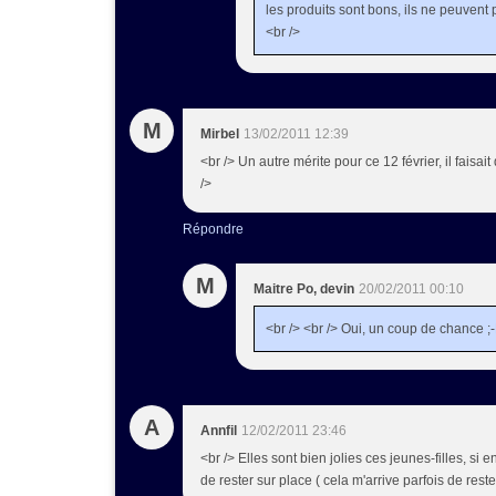
les produits sont bons, ils ne peuvent p
<br />
M
Mirbel
13/02/2011 12:39
<br /> Un autre mérite pour ce 12 février, il faisait
/>
Répondre
M
Maitre Po, devin
20/02/2011 00:10
<br /> <br /> Oui, un coup de chance ;-Þ
A
Annfil
12/02/2011 23:46
<br /> Elles sont bien jolies ces jeunes-filles, si 
de rester sur place ( cela m'arrive parfois de reste