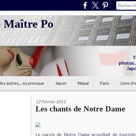
e Maître Po
T
photos...
Japo
les autres... ou presque
Japon
Népal
Paris
Livre d'o
12 Février 2011
Les chants de Notre Dame
Le parvis de Notre Dame grouillait de touriste