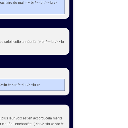
as faire de mal ;-Þ<br /> <br /> <br />
 du soleil cette année-là ;-)<br /> <br /> <br
<br /> <br /> <br /> <br />
en plus leur voix est en accord, cela mérite
r clouée ! enchantée ! )<br /> <br /> <br />