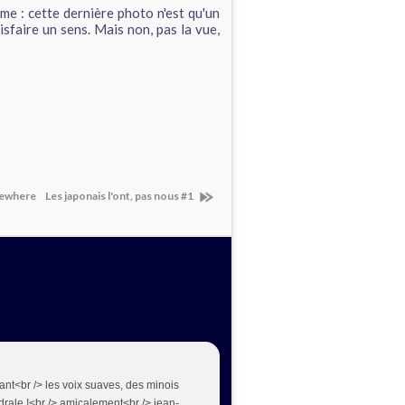
me : cette dernière photo n'est qu'un
tisfaire un sens. Mais non, pas la vue,
omewhere
Les japonais l'ont, pas nous #1
mant<br /> les voix suaves, des minois
drale !<br /> amicalement<br /> jean-