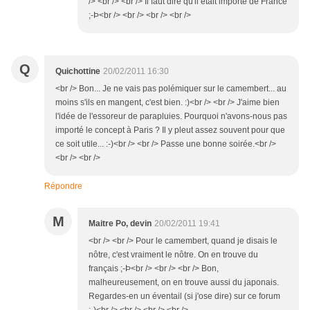
/> <br /> <br /> Il faut dire qu'il était importé de France
;-Þ<br /> <br /> <br /> <br />
Q
Quichottine
20/02/2011 16:30
<br /> Bon... Je ne vais pas polémiquer sur le camembert... au
moins s'ils en mangent, c'est bien. :)<br /> <br /> J'aime bien
l'idée de l'essoreur de parapluies. Pourquoi n'avons-nous pas
importé le concept à Paris ? Il y pleut assez souvent pour que
ce soit utile... :-)<br /> <br /> Passe une bonne soirée.<br />
<br /> <br />
Répondre
M
Maitre Po, devin
20/02/2011 19:41
<br /> <br /> Pour le camembert, quand je disais le
nôtre, c'est vraiment le nôtre. On en trouve du
français ;-Þ<br /> <br /> <br /> Bon,
malheureusement, on en trouve aussi du japonais.
Regardes-en un éventail (si j'ose dire) sur ce forum