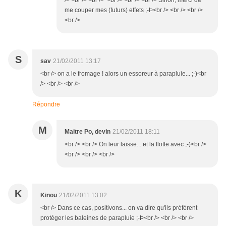
/> <br /> <br /> <br /> <br /> <br /> Sinon, merci de
me couper mes (futurs) effets ;-Þ<br /> <br /> <br />
<br />
S
sav
21/02/2011 13:17
<br /> on a le fromage ! alors un essoreur à parapluie... ;-)<br
/> <br /> <br />
Répondre
M
Maitre Po, devin
21/02/2011 18:11
<br /> <br /> On leur laisse... et la flotte avec ;-)<br />
<br /> <br /> <br />
K
Kinou
21/02/2011 13:02
<br /> Dans ce cas, positivons... on va dire qu'ils préfèrent
protéger les baleines de parapluie ;-Þ<br /> <br /> <br />