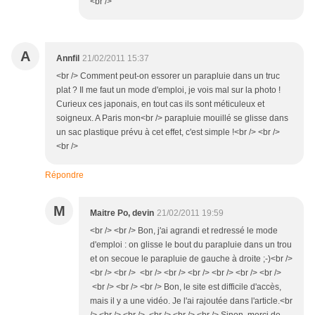
<br />
A
Annfil
21/02/2011 15:37
<br /> Comment peut-on essorer un parapluie dans un truc
plat ? Il me faut un mode d'emploi, je vois mal sur la photo !
Curieux ces japonais, en tout cas ils sont méticuleux et
soigneux. A Paris mon<br /> parapluie mouillé se glisse dans
un sac plastique prévu à cet effet, c'est simple !<br /> <br />
<br />
Répondre
M
Maitre Po, devin
21/02/2011 19:59
<br /> <br /> Bon, j'ai agrandi et redressé le mode
d'emploi : on glisse le bout du parapluie dans un trou
et on secoue le parapluie de gauche à droite ;-)<br />
<br /> <br /> <br /> <br /> <br /> <br /> <br /> <br />
<br /> <br /> <br /> Bon, le site est difficile d'accès,
mais il y a une vidéo. Je l'ai rajoutée dans l'article.<br