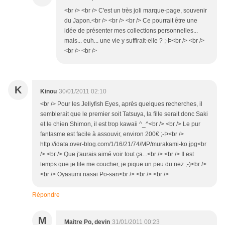
<br /> <br /> C'est un très joli marque-page, souvenir
du Japon.<br /> <br /> <br /> Ce pourrait être une
idée de présenter mes collections personnelles...
mais... euh... une vie y suffirait-elle ? ;-Þ<br /> <br />
<br /> <br />
K
Kinou
30/01/2011 02:10
<br /> Pour les Jellyfish Eyes, après quelques recherches, il
semblerait que le premier soit Tatsuya, la fille serait donc Saki
et le chien Shimon, il est trop kawaii ^_^<br /> <br /> Le pur
fantasme est facile à assouvir, environ 200€ ;-Þ<br />
http://idata.over-blog.com/1/16/21/74/MP/murakami-ko.jpg<br
/> <br /> Que j'aurais aimé voir tout ça...<br /> <br /> Il est
temps que je file me coucher, je pique un peu du nez ;-)<br />
<br /> Oyasumi nasai Po-san<br /> <br /> <br />
Répondre
M
Maitre Po, devin
31/01/2011 00:23