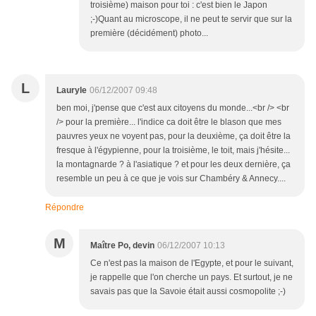
troisième) maison pour toi : c'est bien le Japon
;-)Quant au microscope, il ne peut te servir que sur la
première (décidément) photo...
L
Lauryle
06/12/2007 09:48
ben moi, j'pense que c'est aux citoyens du monde...<br /> <br
/> pour la première... l'indice ca doit être le blason que mes
pauvres yeux ne voyent pas, pour la deuxième, ça doit être la
fresque à l'égypienne, pour la troisième, le toit, mais j'hésite...
la montagnarde ? à l'asiatique ? et pour les deux dernière, ça
resemble un peu à ce que je vois sur Chambéry & Annecy....
Répondre
M
Maître Po, devin
06/12/2007 10:13
Ce n'est pas la maison de l'Egypte, et pour le suivant,
je rappelle que l'on cherche un pays. Et surtout, je ne
savais pas que la Savoie était aussi cosmopolite ;-)