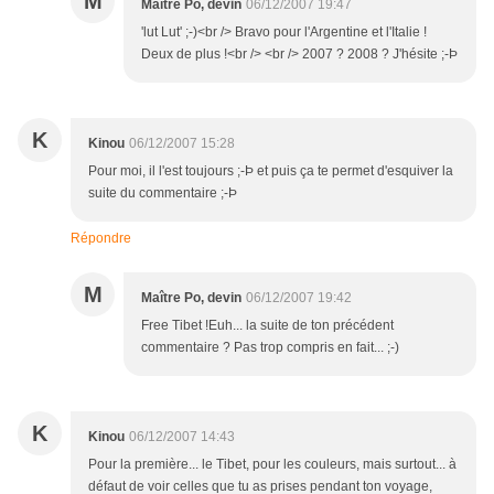
M
Maître Po, devin
06/12/2007 19:47
'lut Lut' ;-)<br /> Bravo pour l'Argentine et l'Italie !
Deux de plus !<br /> <br /> 2007 ? 2008 ? J'hésite ;-Þ
K
Kinou
06/12/2007 15:28
Pour moi, il l'est toujours ;-Þ et puis ça te permet d'esquiver la
suite du commentaire ;-Þ
Répondre
M
Maître Po, devin
06/12/2007 19:42
Free Tibet !Euh... la suite de ton précédent
commentaire ? Pas trop compris en fait... ;-)
K
Kinou
06/12/2007 14:43
Pour la première... le Tibet, pour les couleurs, mais surtout... à
défaut de voir celles que tu as prises pendant ton voyage,