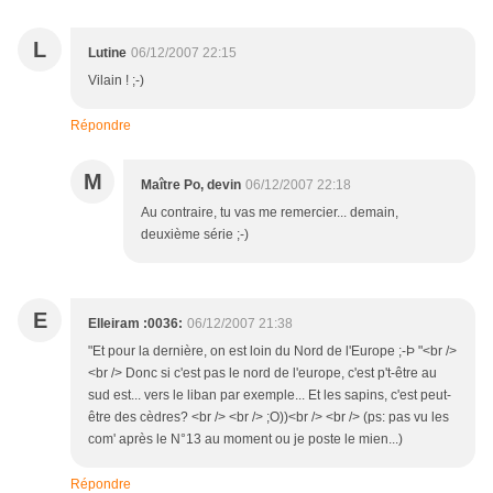
L
Lutine
06/12/2007 22:15
Vilain ! ;-)
Répondre
M
Maître Po, devin
06/12/2007 22:18
Au contraire, tu vas me remercier... demain,
deuxième série ;-)
E
Elleiram :0036:
06/12/2007 21:38
"Et pour la dernière, on est loin du Nord de l'Europe ;-Þ "<br />
<br /> Donc si c'est pas le nord de l'europe, c'est p't-être au
sud est... vers le liban par exemple... Et les sapins, c'est peut-
être des cèdres? <br /> <br /> ;O))<br /> <br /> (ps: pas vu les
com' après le N°13 au moment ou je poste le mien...)
Répondre