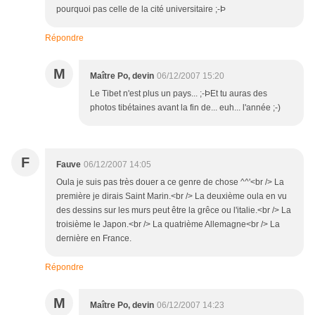
pourquoi pas celle de la cité universitaire ;-Þ
Répondre
M
Maître Po, devin
06/12/2007 15:20
Le Tibet n'est plus un pays... ;-ÞEt tu auras des
photos tibétaines avant la fin de... euh... l'année ;-)
F
Fauve
06/12/2007 14:05
Oula je suis pas très douer a ce genre de chose ^^'<br /> La
première je dirais Saint Marin.<br /> La deuxième oula en vu
des dessins sur les murs peut être la grêce ou l'italie.<br /> La
troisième le Japon.<br /> La quatrième Allemagne<br /> La
dernière en France.
Répondre
M
Maître Po, devin
06/12/2007 14:23