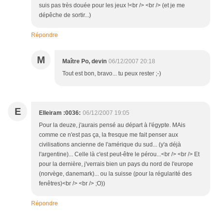
suis pas très douée pour les jeux !<br /> <br /> (et je me
dépêche de sortir...)
Répondre
M
Maître Po, devin
06/12/2007 20:18
Tout est bon, bravo... tu peux rester ;-)
E
Elleiram :0036:
06/12/2007 19:05
Pour la deuze, j'aurais pensé au départ à l'égypte. MAis
comme ce n'est pas ça, la fresque me fait penser aux
civilisations ancienne de l'amérique du sud... (y'a déjà
l'argentine)... Celle là c'est peut-être le pérou...<br /> <br /> Et
pour la dernière, j'verrais bien un pays du nord de l'europe
(norvège, danemark)... ou la suisse (pour la régularité des
fenêtres)<br /> <br /> ;O))
Répondre