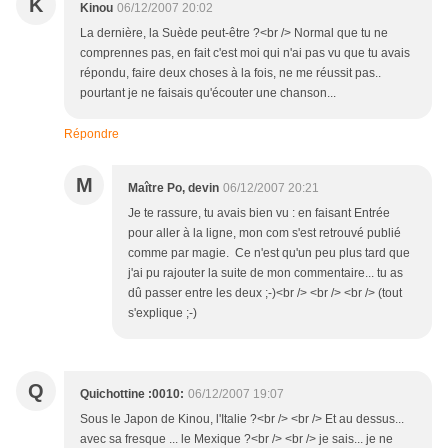
K
Kinou
06/12/2007 20:02
La dernière, la Suède peut-être ?<br /> Normal que tu ne
comprennes pas, en fait c'est moi qui n'ai pas vu que tu avais
répondu, faire deux choses à la fois, ne me réussit pas..
pourtant je ne faisais qu'écouter une chanson...
Répondre
M
Maître Po, devin
06/12/2007 20:21
Je te rassure, tu avais bien vu : en faisant Entrée
pour aller à la ligne, mon com s'est retrouvé publié
comme par magie. Ce n'est qu'un peu plus tard que
j'ai pu rajouter la suite de mon commentaire... tu as
dû passer entre les deux ;-)<br /> <br /> <br /> (tout
s'explique ;-)
Q
Quichottine :0010:
06/12/2007 19:07
Sous le Japon de Kinou, l'Italie ?<br /> <br /> Et au dessus...
avec sa fresque ... le Mexique ?<br /> <br /> je sais... je ne