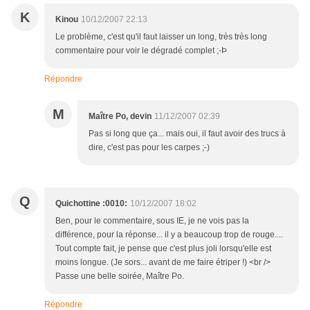
K
Kinou
10/12/2007 22:13
Le problème, c'est qu'il faut laisser un long, très très long
commentaire pour voir le dégradé complet ;-Þ
Répondre
M
Maître Po, devin
11/12/2007 02:39
Pas si long que ça... mais oui, il faut avoir des trucs à
dire, c'est pas pour les carpes ;-)
Q
Quichottine :0010:
10/12/2007 18:02
Ben, pour le commentaire, sous IE, je ne vois pas la
différence, pour la réponse... il y a beaucoup trop de rouge....
Tout compte fait, je pense que c'est plus joli lorsqu'elle est
moins longue. (Je sors... avant de me faire étriper !) <br />
Passe une belle soirée, Maître Po.
Répondre