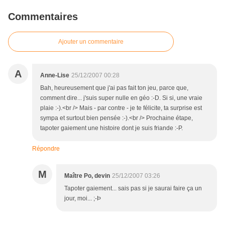
Commentaires
Ajouter un commentaire
A
Anne-Lise
25/12/2007 00:28
Bah, heureusement que j'ai pas fait ton jeu, parce que,
comment dire... j'suis super nulle en géo :-D. Si si, une vraie
plaie :-).<br /> Mais - par contre - je te félicite, ta surprise est
sympa et surtout bien pensée :-).<br /> Prochaine étape,
tapoter gaiement une histoire dont je suis friande :-P.
Répondre
M
Maître Po, devin
25/12/2007 03:26
Tapoter gaiement... sais pas si je saurai faire ça un
jour, moi... ;-Þ