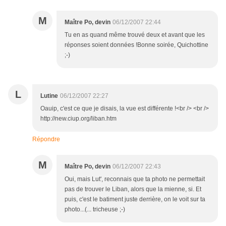
M
Maître Po, devin
06/12/2007 22:44
Tu en as quand même trouvé deux et avant que les
réponses soient données !Bonne soirée, Quichottine
;-)
L
Lutine
06/12/2007 22:27
Oauip, c'est ce que je disais, la vue est différente !<br /> <br />
http://new.ciup.org/liban.htm
Répondre
M
Maître Po, devin
06/12/2007 22:43
Oui, mais Lut', reconnais que ta photo ne permettait
pas de trouver le Liban, alors que la mienne, si. Et
puis, c'est le batiment juste derrière, on le voit sur ta
photo...(... tricheuse ;-)