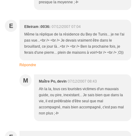
presque la moyenne ;-Þ
E
Elleiram :0036:
07/12/2007 07:04
Même la réplique de la résidence du Bey de Tunis... je ne l'ai
pas vue...<br /> <br /> Je devais vraiment être dans le
brouillard, ce jour là...<br /> <br /> Ben la prochaine fois, je
ferais d'une pierre... plein de maisons à voir!<br /> <br /> ;O))
Répondre
M
Maître Po, devin
07/12/2007 08:43
Ah la la, tous ces touristes victimes d'un mauvais
guide, ou pire, inexistant... Je sais bien que dans la
vie, il est préférable d'être seul que mal
accompagné, mais bien accompagné, c'est pas mal
non plus ;-Þ