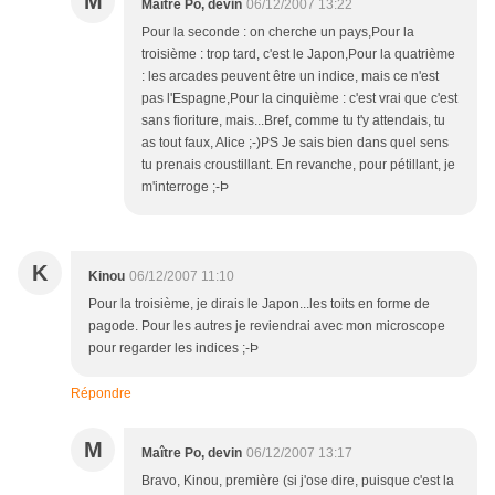
M
Maître Po, devin
06/12/2007 13:22
Pour la seconde : on cherche un pays,Pour la
troisième : trop tard, c'est le Japon,Pour la quatrième
: les arcades peuvent être un indice, mais ce n'est
pas l'Espagne,Pour la cinquième : c'est vrai que c'est
sans fioriture, mais...Bref, comme tu t'y attendais, tu
as tout faux, Alice ;-)PS Je sais bien dans quel sens
tu prenais croustillant. En revanche, pour pétillant, je
m'interroge ;-Þ
K
Kinou
06/12/2007 11:10
Pour la troisième, je dirais le Japon...les toits en forme de
pagode. Pour les autres je reviendrai avec mon microscope
pour regarder les indices ;-Þ
Répondre
M
Maître Po, devin
06/12/2007 13:17
Bravo, Kinou, première (si j'ose dire, puisque c'est la