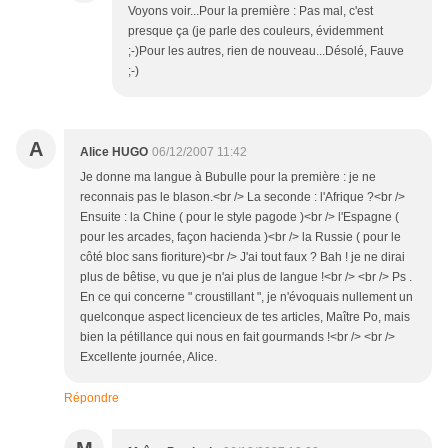
Voyons voir...Pour la première : Pas mal, c'est
presque ça (je parle des couleurs, évidemment
;-)Pour les autres, rien de nouveau...Désolé, Fauve
;-)
A
Alice HUGO
06/12/2007 11:42
Je donne ma langue à Bubulle pour la première : je ne
reconnais pas le blason.<br /> La seconde : l'Afrique ?<br />
Ensuite : la Chine ( pour le style pagode )<br /> l'Espagne (
pour les arcades, façon hacienda )<br /> la Russie ( pour le
côté bloc sans fioriture)<br /> J'ai tout faux ? Bah ! je ne dirai
plus de bêtise, vu que je n'ai plus de langue !<br /> <br /> Ps .
En ce qui concerne " croustillant ", je n'évoquais nullement un
quelconque aspect licencieux de tes articles, Maître Po, mais
bien la pétillance qui nous en fait gourmands !<br /> <br />
Excellente journée, Alice.
Répondre