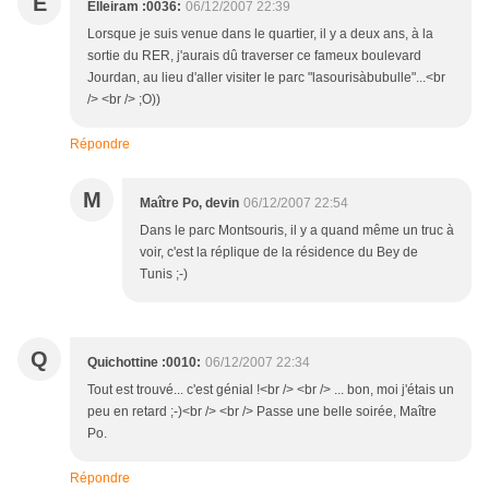
E
Elleiram :0036:
06/12/2007 22:39
Lorsque je suis venue dans le quartier, il y a deux ans, à la
sortie du RER, j'aurais dû traverser ce fameux boulevard
Jourdan, au lieu d'aller visiter le parc "lasourisàbubulle"...<br
/> <br /> ;O))
Répondre
M
Maître Po, devin
06/12/2007 22:54
Dans le parc Montsouris, il y a quand même un truc à
voir, c'est la réplique de la résidence du Bey de
Tunis ;-)
Q
Quichottine :0010:
06/12/2007 22:34
Tout est trouvé... c'est génial !<br /> <br /> ... bon, moi j'étais un
peu en retard ;-)<br /> <br /> Passe une belle soirée, Maître
Po.
Répondre