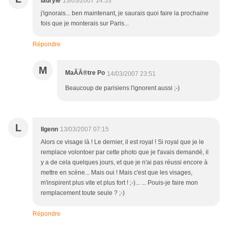
lauryle
13/03/2007 14:53
j'ignorais... ben maintenant, je saurais quoi faire la prochaine
fois que je monterais sur Paris...
Répondre
M
MaÃÂ®tre Po
14/03/2007 23:51
Beaucoup de parisiens l'ignorent aussi ;-)
L
llgenn
13/03/2007 07:15
Alors ce visage là ! Le dernier, il est royal ! Si royal que je le
remplace volontoer par cette photo que je t'avais demandé, il
y a de cela quelques jours, et que je n'ai pas réussi encore à
mettre en scène... Mais oui ! Mais c'est que les visages,
m'inspirent plus vite et plus fort ! ;-)... ... Pouis-je faire mon
remplacement toute seule ? ;-)
Répondre