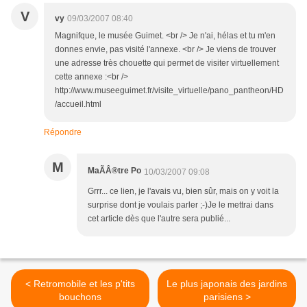
V
vy
09/03/2007 08:40
Magnifque, le musée Guimet. <br /> Je n'ai, hélas et tu m'en
donnes envie, pas visité l'annexe. <br /> Je viens de trouver
une adresse très chouette qui permet de visiter virtuellement
cette annexe :<br />
http://www.museeguimet.fr/visite_virtuelle/pano_pantheon/HD
/accueil.html
Répondre
M
MaÃÂ®tre Po
10/03/2007 09:08
Grrr... ce lien, je l'avais vu, bien sûr, mais on y voit la
surprise dont je voulais parler ;-)Je le mettrai dans
cet article dès que l'autre sera publié...
< Retromobile et les p'tits
Le plus japonais des jardins
bouchons
parisiens >