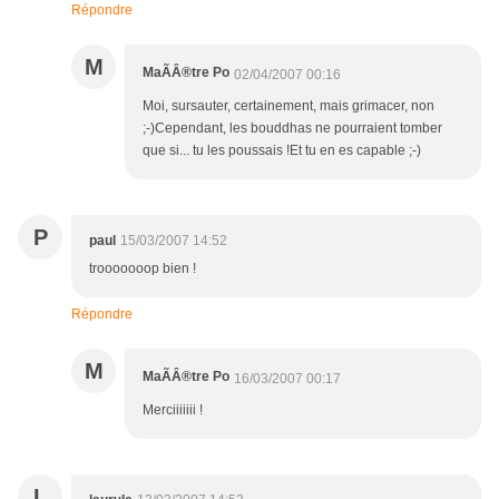
Répondre
M
MaÃÂ®tre Po
02/04/2007 00:16
Moi, sursauter, certainement, mais grimacer, non
;-)Cependant, les bouddhas ne pourraient tomber
que si... tu les poussais !Et tu en es capable ;-)
P
paul
15/03/2007 14:52
trooooooop bien !
Répondre
M
MaÃÂ®tre Po
16/03/2007 00:17
Merciiiiiii !
L