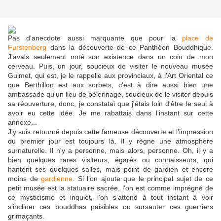
Pas d'anecdote aussi marquante que pour la
place de
Furstenberg
dans la découverte de ce Panthéon Bouddhique.
J'avais seulement noté son existence dans un coin de mon
cerveau. Puis, un jour, soucieux de visiter le nouveau musée
Guimet, qui est, je le rappelle aux provinciaux, à l'Art Oriental ce
que Berthillon est aux sorbets, c'est à dire aussi bien une
ambassade qu'un lieu de pélerinage, soucieux de le visiter depuis
sa réouverture, donc, je constatai que j'étais loin d'être le seul à
avoir eu cette idée. Je me rabattais dans l'instant sur cette
annexe...
J'y suis retourné depuis cette fameuse découverte et l'impression
du premier jour est toujours là. Il y règne une atmosphère
surnaturelle. Il n'y a personne, mais alors, personne. Oh, il y a
bien quelques rares visiteurs, égarés ou connaisseurs, qui
hantent ses quelques salles, mais point de gardien et encore
moins de
gardienne
. Si l'on ajoute que le principal sujet de ce
petit musée est la statuaire sacrée, l'on est comme imprégné de
ce mysticisme et inquiet, l'on s'attend à tout instant à voir
s'incliner ces bouddhas paisibles ou sursauter ces guerriers
grimaçants.