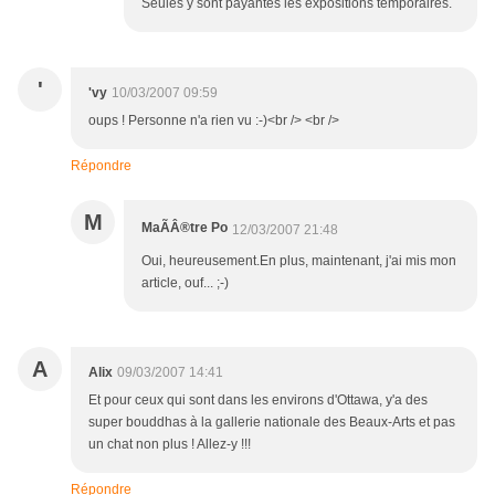
Seules y sont payantes les expositions temporaires.
'
'vy
10/03/2007 09:59
oups ! Personne n'a rien vu :-)<br /> <br />
Répondre
M
MaÃÂ®tre Po
12/03/2007 21:48
Oui, heureusement.En plus, maintenant, j'ai mis mon
article, ouf... ;-)
A
Alix
09/03/2007 14:41
Et pour ceux qui sont dans les environs d'Ottawa, y'a des
super bouddhas à la gallerie nationale des Beaux-Arts et pas
un chat non plus ! Allez-y !!!
Répondre