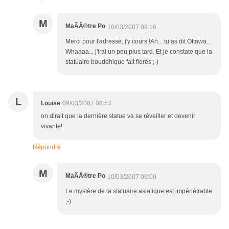
M
MaÃÂ®tre Po
10/03/2007 09:16
Merci pour l'adresse, j'y cours !Ah... tu as dit Ottawa...
Whaaaa... j'irai un peu plus tard. Et je constate que la
statuaire bouddhique fait florès ;-)
L
Louise
09/03/2007 08:53
on dirait que la dernière statue va se réveiller et devenir
vivante!
Répondre
M
MaÃÂ®tre Po
10/03/2007 09:09
Le mystère de la statuaire asiatique est impénétrable
;-)